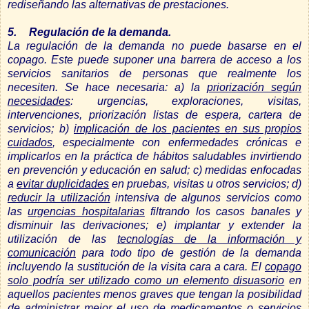
rediseñando las alternativas de prestaciones.
5.
Regulación de la demanda.
La regulación de la demanda no puede basarse en el
copago. Este puede suponer una barrera de acceso a los
servicios sanitarios de personas que realmente los
necesiten. Se hace necesaria: a) la
priorización según
necesidades
: urgencias, exploraciones, visitas,
intervenciones, priorización listas de espera, cartera de
servicios; b)
implicación de los pacientes en sus propios
cuidados
, especialmente con enfermedades crónicas e
implicarlos en la práctica de hábitos saludables invirtiendo
en prevención y educación en salud; c) medidas enfocadas
a
evitar duplicidades
en pruebas, visitas u otros servicios; d)
reducir la utilización
intensiva de algunos servicios como
las
urgencias hospitalarias
filtrando los casos banales y
disminuir las derivaciones; e) implantar y extender la
utilización de las
tecnologías de la información y
comunicación
para todo tipo de gestión de la demanda
incluyendo la sustitución de la visita cara a cara. El
copago
solo podría ser utilizado como un elemento disuasorio
en
aquellos pacientes menos graves que tengan la posibilidad
de administrar mejor el uso de medicamentos o servicios