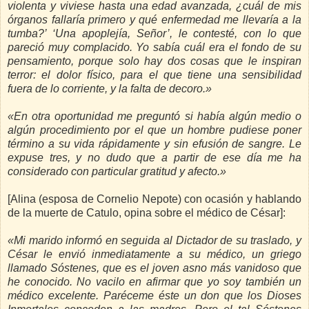
violenta y viviese hasta una edad avanzada, ¿cuál de mis
órganos fallaría primero y qué enfermedad me llevaría a la
tumba?’ ‘Una apoplejía, Señor’, le contesté, con lo que
pareció muy complacido. Yo sabía cuál era el fondo de su
pensamiento, porque solo hay dos cosas que le inspiran
terror: el dolor físico, para el que tiene una sensibilidad
fuera de lo corriente, y la falta de decoro.»
«En otra oportunidad me preguntó si había algún medio o
algún procedimiento por el que un hombre pudiese poner
término a su vida rápidamente y sin efusión de sangre. Le
expuse tres, y no dudo que a partir de ese día me ha
considerado con particular gratitud y afecto.»
[Alina
(esposa de Cornelio Nepote) con ocasión y hablando
de la muerte de Catulo, opina sobre el médico de César]:
«Mi marido informó en seguida al Dictador de su traslado, y
César le envió inmediatamente a su médico, un griego
llamado Sóstenes, que es el joven asno más vanidoso que
he conocido. No vacilo en afirmar que yo soy también un
médico excelente. Paréceme éste un don que los Dioses