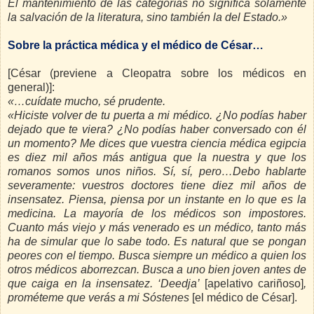
El mantenimiento de las categorías no significa solamente
la salvación de la literatura, sino también la del Estado.»
Sobre la práctica médica y el médico de César…
[César (previene a Cleopatra sobre los médicos en
general)]:
«…cuídate mucho, sé prudente.
«Hiciste volver de tu puerta a mi médico. ¿No podías haber
dejado que te viera? ¿No podías haber conversado con él
un momento? Me dices que vuestra ciencia médica egipcia
es diez mil años más antigua que la nuestra y que los
romanos somos unos niños. Sí, sí, pero…Debo hablarte
severamente: vuestros doctores tiene diez mil años de
insensatez. Piensa, piensa por un instante en lo que es la
medicina. La mayoría de los médicos son impostores.
Cuanto más viejo y más venerado es un médico, tanto más
ha de simular que lo sabe todo. Es natural que se pongan
peores con el tiempo. Busca siempre un médico a quien los
otros médicos aborrezcan. Busca a uno bien joven antes de
que caiga en la insensatez. ‘Deedja’
[apelativo cariñoso]
,
prométeme que verás a mi Sóstenes
[el médico de César].