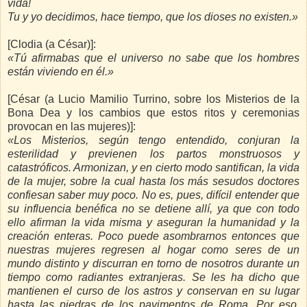
vida!
Tu y yo decidimos, hace tiempo, que los dioses no existen.»
[Clodia (a César)]:
«Tú afirmabas que el universo no sabe que los hombres
están viviendo en él.»
[César (a Lucio Mamilio Turrino, sobre los Misterios de la
Bona Dea y los cambios que estos ritos y ceremonias
provocan en las mujeres)]:
«Los Misterios, según tengo entendido, conjuran la
esterilidad y previenen los partos monstruosos y
catastróficos. Armonizan, y en cierto modo santifican, la vida
de la mujer, sobre la cual hasta los más sesudos doctores
confiesan saber muy poco. No es, pues, difícil entender que
su influencia benéfica no se detiene allí, ya que con todo
ello afirman la vida misma y aseguran la humanidad y la
creación enteras. Poco puede asombrarnos entonces que
nuestras mujeres regresen al hogar como seres de un
mundo distinto y discurran en torno de nosotros durante un
tiempo como radiantes extranjeras. Se les ha dicho que
mantienen el curso de los astros y conservan en su lugar
hasta las piedras de los pavimentos de Roma. Por eso,