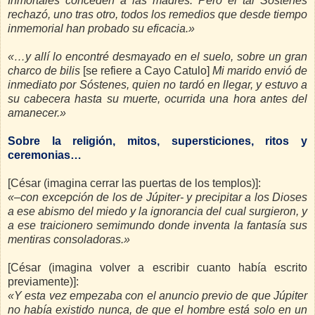
Inmortales conceden a las madres. Pero el tal Sóstenes
rechazó, uno tras otro, todos los remedios que desde tiempo
inmemorial han probado su eficacia.»
«…y allí lo encontré desmayado en el suelo, sobre un gran
charco de bilis
[se refiere a Cayo Catulo]
Mi marido envió de
inmediato por Sóstenes, quien no tardó en llegar, y estuvo a
su cabecera hasta su muerte, ocurrida una hora antes del
amanecer.»
Sobre la religión, mitos, supersticiones, ritos y
ceremonias…
[César (imagina cerrar las puertas de los templos)]:
«–con excepción de los de Júpiter- y precipitar a los Dioses
a ese abismo del miedo y la ignorancia del cual surgieron, y
a ese traicionero semimundo donde inventa la fantasía sus
mentiras consoladoras.»
[César (imagina volver a escribir cuanto había escrito
previamente)]:
«Y esta vez empezaba con el anuncio previo de que Júpiter
no había existido nunca, de que el hombre está solo en un