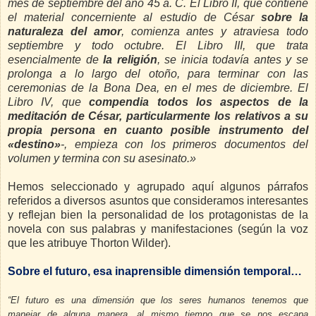
mes de septiembre del año 45 a. C. El Libro II, que contiene
el material concerniente al estudio de César
sobre la
naturaleza del amor
, comienza antes y atraviesa todo
septiembre y todo octubre. El Libro III, que trata
esencialmente de
la
religión
, se inicia todavía antes y se
prolonga a lo largo del otoño, para terminar con las
ceremonias de la Bona Dea, en el mes de diciembre. El
Libro IV, que
compendia todos los aspectos de la
meditación de César, particularmente los
relativos a su
propia persona en cuanto posible instrumento del
«destino»
-, empieza con los primeros documentos del
volumen y termina con su asesinato.»
Hemos seleccionado y agrupado aquí algunos párrafos
referidos a diversos asuntos que consideramos interesantes
y reflejan bien la personalidad de los protagonistas de la
novela con sus palabras y manifestaciones (según la voz
que les atribuye Thorton Wilder).
Sobre el futuro, esa inaprensible dimensión temporal…
“El futuro es una dimensión que los seres humanos tenemos que
manejar de alguna manera, al mismo tiempo que se nos escapa