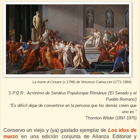
La morte di Cesare
(c.1798) de Vincenzo Camuccini (1771-1884)
S.P.Q.R.: Acrónimo de Senātus Populusque Rōmānus ('El Senado y el
Pueblo Romano')
“Es difícil dejar de convertirse en la persona que los demás creen que
uno es.”
Thornton Wilder (1897-1975)
Conservo un viejo y (ya) gastado ejemplar de
Los idus de
marzo
en una edición conjunta de Alianza Editorial y