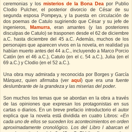
ceremonias y los
misterios de la Bona Dea
por Publio
Clodio Pulcher, el posterior divorcio de César de su
segunda esposa Pompeya, y la puesta en circulación de
dos poemas de Catulo sugiriendo que César y su jefe de
ingenieros,
Mamurra
, eran amantes (y las posteriores
disculpas de Catulo) se trasponen desde el 62 de diciembre
a.C. hasta diciembre del 45 a.C. Además, muchos de los
personajes que aparecen vivos en la novela, en realidad ya
habían muerto antes del 44 a.C., incluyendo a Marco Porcio
Catón (en el 46 a.C.), Catulo (en el c. 54 a.C.), Julia (en el
69 a.C.) y Clodio (en el 52 a.C.).
Una obra muy admirada y reconocida por Borges y García
Márquez, quien afirmaba (ver
aquí
) que era
una fuente
deslumbrante de la grandeza y las miserias del poder
.
Son muchos los temas que se abordan en la obra a través
de las opiniones que expresan los protagonistas en sus
cartas o diarios. E
n un breve prefacio introductorio el autor
explica que la novela está dividida en cuatro Libros:
«En
cada uno de ellos se suceden los acontecimientos en orden
aproximadamente cronológico. Los del Libro I abarcan el