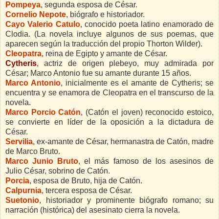
Pompeya
, segunda esposa de César.
Cornelio Nepote
, biógrafo e historiador.
Cayo Valerio Catulo
, conocido poeta latino enamorado de
Clodia. (La novela incluye algunos de sus poemas, que
aparecen según la traducción del propio Thorton Wilder).
Cleopatra
, reina de Egipto y amante de César.
Cytheris
, actriz de origen plebeyo, muy admirada por
César; Marco Antonio fue su amante durante 15 años.
Marco Antonio
, inicialmente es el amante de Cytheris; se
encuentra y se enamora de Cleopatra en el transcurso de la
novela.
Marco Porcio Catón
, (Catón el joven) reconocido estoico,
se convierte en líder de la oposición a la dictadura de
César.
Servilia
, ex-amante de César, hermanastra de Catón, madre
de Marco Bruto.
Marco Junio Bruto
, el más famoso de los asesinos de
Julio César, sobrino de Catón.
Porcia
, esposa de Bruto, hija de Catón.
Calpurnia
, tercera esposa de César.
Suetonio
, historiador y prominente biógrafo romano; su
narración (histórica) del asesinato cierra la novela.