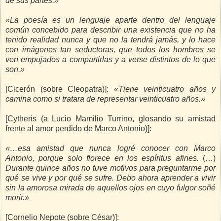
de sus partes.»
«La poesía es un lenguaje aparte dentro del lenguaje
común concebido para describir una existencia que no ha
tenido realidad nunca y que no la tendrá jamás, y lo hace
con imágenes tan seductoras, que todos los hombres se
ven empujados a compartirlas y a verse distintos de lo que
son.»
[Cicerón (sobre Cleopatra)]:
«Tiene veinticuatro años y
camina como si tratara de representar veinticuatro años.»
[Cytheris (a Lucio Mamilio Turrino, glosando su amistad
frente al amor perdido de Marco Antonio)]:
«…esa amistad que nunca logré conocer con Marco
Antonio, porque solo florece en los espíritus afines.
(…)
Durante quince años no tuve motivos para preguntarme por
qué se vive y por qué se sufre. Debo ahora aprender a vivir
sin la amorosa mirada de aquellos ojos en cuyo fulgor soñé
morir.»
[Cornelio Nepote (sobre César)]: