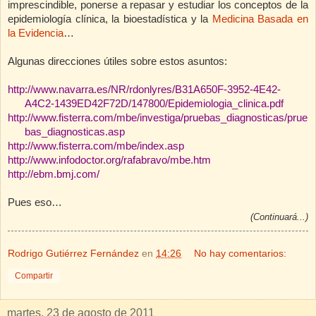
imprescindible, ponerse a repasar y estudiar los conceptos de la
epidemiología clínica, la bioestadística y la
Medicina Basada en
la Evidencia
…
Algunas direcciones útiles sobre estos asuntos:
http://www.navarra.es/NR/rdonlyres/B31A650F-3952-4E42-
A4C2-1439ED42F72D/147800/Epidemiologia_clinica.pdf
http://www.fisterra.com/mbe/investiga/pruebas_diagnosticas/prue
bas_diagnosticas.asp
http://www.fisterra.com/mbe/index.asp
http://www.infodoctor.org/rafabravo/mbe.htm
http://ebm.bmj.com/
Pues eso…
(Continuará...)
Rodrigo Gutiérrez Fernández
en
14:26
No hay comentarios:
Compartir
martes, 23 de agosto de 2011