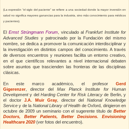
(La expresión “el siglo del paciente” se refiere a una sociedad donde la mayor inversión en
salud no significa mayores ganancias para la industria, sino más conocimiento para médicos
y pacientes).
El
Ernst Strüngmann Forum
, vinculado al
Frankfurt Institute for
Advanced Studies
y patrocinado por la Fundación del
mismo
nombre, se dedica a promover la comunicación interdisciplinar y
la investigación en distintos campos del conocimiento. A través
de diversos encuentros y reuniones facilita un entorno creativo,
en el que científicos relevantes a nivel internacional debaten
sobre asuntos que trascienden las fronteras de las disciplinas
clásicas.
En este marco académico,
el profesor
Gerd
Gigerenzer
,
d
irector del
Max Planck
Institute for Human
Development
y del
Harding Center for Risk Literacy
de Berlin, y
el doctor
J.A. Muir Gray
,
director del
National Knowledge
Service
y de la
National Library of Health
de Oxford, dirigieron en
octubre de 2009 un seminario con el sugerente título de
Better
Doctors, Better Patients, Better Decisions. Envisioning
Healthcare 2020
(ver
fotos del encuentro).