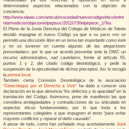
manifestado ya sus reservas y oposición en torno a
determinados aspectos relacionados con la objeción de
conciencia:
http://www.elpais.com/articulo/sociedad/nuevo/codigo/etico/enfre
nta/medicos/objecion/elpepisoc/20110730elpepisoc_2/Tes
El Pleno de la Junta Directiva del Colegio de Médicos de Toledo
decidió impugnar el nuevo Código ya que a su juicio
«no se
permitió una discusión libre en un tema tan importante como éste
y no se tuvieron en cuenta algunas de las alegaciones
presentadas»
, por lo que se acordó presentar ante la OMC un
recurso administrativo, «
ad cautelam
», frente al artículo 55,
puntos 1 y 2, del citado código deontológico, y pedir la
suspensión de la ejecutividad de dichos preceptos. Así lo recogió
la
prensa local
.
También cierta Comisión Deontológica de la asociación
“Ginecólogos por el Derecho a Vivir”
ha dado a conocer una
declaración en la que denuncia
“los defectos y la opacidad”
en la
tramitación del Código. Asimismo, pone de manifiesto las que
considera ambigüedades y contradicciones de su articulado en
aspectos éticos fundamentales, por lo que insta a los
representantes colegiales a que impugnen el texto
“para evitar
mayores conflictos y reparar el daño causado”.
A pesar de todo, como han señalado muy acertadamente
José