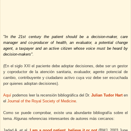
"In the 21st century the patient should be a decision-maker, care
ma
nager and co-producer of health, an evaluator, a potential change
agent, a taxpayer and an active citizen whose voice must be heard by
decision-makers".
(En el siglo XXI el paciente debe adoptar decisiones, debe ser un gestor
y coproductor de la atención sanitaria, evaluador, agente potencial de
cambio, contribuyente y ciudadano activo cuya voz debe ser escuchada
por quienes adoptan decisiones).
Aquí
podemos leer la recensión bibliográfica del Dr.
Julian Tudor Hart
en
el
Journal of the Royal Society of Medicine
.
Como se puede comprobar, existe una abundante bibliografía sobre el
tema. Algunas referencias interesantes de autores más cercanos:
Jadad A. et al.
I am a good patient, believe it or not
(
BMJ.
2003 June