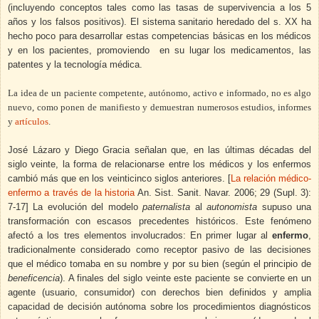
(incluyendo conceptos tales como las tasas de supervivencia a los 5
años y los falsos positivos). El sistema sanitario heredado del s. XX ha
hecho poco para desarrollar estas competencias básicas en los médicos
y en los pacientes, promoviendo
en su lugar los medicamentos, las
patentes y la tecnología médica.
La idea de un paciente competente, autónomo, activo e informado, no es algo
nuevo, como ponen de manifiesto y demuestran numerosos estudios, informes
y
artículos
.
José Lázaro y Diego Gracia señalan que, en las últimas décadas del
siglo veinte, la forma de relacionarse entre los médicos y los enfermos
cambió más que en los veinticinco siglos anteriores. [
La relación médico-
enfermo a través de la historia
An. Sist. Sanit. Navar. 2006; 29 (Supl. 3):
7-17] La evolución del modelo
paternalista
al
autonomista
supuso una
transformación con escasos precedentes históricos. Este fenómeno
afectó a los tres elementos involucrados: En primer lugar al
enfermo
,
tradicionalmente considerado como receptor pasivo de las decisiones
que el médico tomaba en su nombre y por su bien (según el principio de
beneficencia
). A finales del siglo veinte este paciente se convierte en un
agente (usuario, consumidor) con derechos bien definidos y amplia
capacidad de decisión autónoma sobre los procedimientos diagnósticos