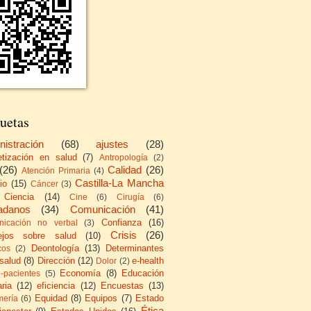
uetas
nistración
(68)
ajustes
(28)
etización en salud
(7)
Antropología
(2)
(26)
Calidad
(26)
Atención Primaria
(4)
Castilla-La Mancha
io
(15)
Cáncer
(3)
Ciencia
(14)
Cine
(6)
Cirugía
(6)
adanos
(34)
Comunicación
(41)
Confianza
(16)
icación no verbal
(3)
Crisis
(26)
ejos sobre salud
(10)
Deontología
(13)
Determinantes
cos
(2)
 salud
(8)
Dirección
(12)
e-health
Dolor
(2)
Economía
(8)
Educación
e-pacientes
(5)
ria
(12)
eficiencia
(12)
Encuestas
(13)
Equidad
(8)
Equipos
(7)
Estado
mería
(6)
Ética