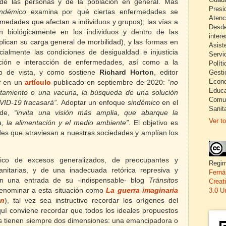
 de las personas y de la población en general. Más
Presi
indémico
examina por qué ciertas enfermedades se
Atenc
rmedades que afectan a individuos y grupos); las vías a
Desde
an biológicamente en los individuos y dentro de las
inter
iplican su carga general de morbilidad), y las formas en
Asist
cialmente las condiciones de desigualdad e injusticia
Servi
ación e interacción de enfermedades, así como a la
Políti
Gesti
to de vista, y como sostiene
Richard Horton
, editor
Econo
t
en un
artículo
publicado en septiembre de 2020:
“no
Educa
atamiento o una vacuna, la búsqueda de una solución
Comun
VID-19 fracasará”.
Adoptar un enfoque
sindémico
en el
Sanita
ade,
“invita una visión más amplia, que abarque la
Ver to
a, la alimentación y el medio ambiente”.
El objetivo es
ades que atraviesan a nuestras sociedades y amplían los
ico de excesos generalizados, de preocupantes y
Regim
anitarias, y de una inadecuada retórica represiva y
Ferná
en una entrada de su -indispensable- blog
Tránsitos
Creat
enominar a esta situación como
La guerra imaginaria
3.0 U
ón
), tal vez sea instructivo recordar los orígenes del
uí conviene recordar que todos los ideales propuestos
es tienen siempre dos dimensiones: una emancipadora o