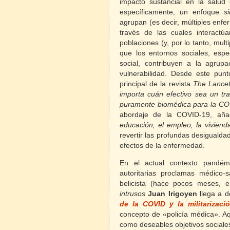
impacto sustancial en la salud
específicamente, un enfoque
s
agrupan (es decir, múltiples enfe
través de las cuales interactú
poblaciones (y, por lo tanto, mult
que los entornos sociales, espe
social, contribuyen a la agrup
vulnerabilidad. Desde este pun
principal de la revista
The Lance
importa cuán efectivo
sea un tr
puramente biomédica para la CO
abordaje de la COVID-19, añ
educación, el empleo, la viviend
revertir las profundas desiguald
efectos de la enfermedad.
En el actual contexto pandém
autoritarias proclamas médico-s
belicista (hace pocos meses, 
intrusos
Juan Irigoyen
llega a d
de la COVID y la militarizaci
concepto de «policía médica». Aq
como deseables objetivos social