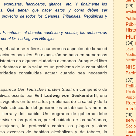
del B
, exorcistas, hechiceros, gitanos, etc.
Y finalmente los
(29)
mos.
Qué tienen que hacer estos y cómo deben ser
Evide
y provecho de todos los Señores, Tribunales, Repúblicas y
Públi
Públ
His
s Escrituras, el derecho canónico y secular, las ordenanzas
Hu
 por el Dr. Ludwig von Hörnigk».
(34)
 el autor se refiere a numerosos aspectos de la salud
Jovell
caciones sociales. Su exposición se basa en numerosas
Medic
Medic
stentes en algunas ciudades alemanas. Aunque el libro
NHS
 se destaca que la salud es un problema de la comunidad
Parti
ridades constituidas actuar cuando sea necesario
(37)
Polít
, aparece
Der Teutsche Fürsten Staat
un compendio de
Prof
ativas escrito por
Veit Ludwig von Seckendorff
, una
Psico
s vigentes en torno a los problemas de la salud y de la
Reco
pósito adecuado del gobierno es establecer las normas
médi
a tierra y del pueblo. Un programa de gobierno debe
(19)
visar a las parteras, por el cuidado de los huérfanos,
serv
irujanos, la protección contra las plagas y otras
Socio
Tecno
so excesivo de bebidas alcohólicas y de tabaco, la