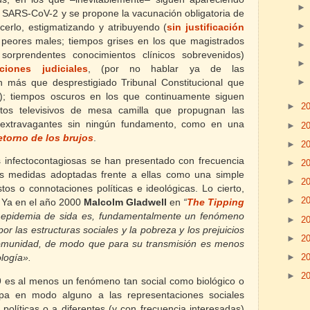
SARS-CoV-2 y se propone la vacunación obligatoria de
erlo, estigmatizando y atribuyendo (
sin justificación
 peores males; tiempos grises en los que magistrados
 sorprendentes conocimientos clínicos sobrevenidos)
uciones judiciales
,
(por no hablar ya de las
 más que desprestigiado Tribunal Constitucional que
); tiempos oscuros en los que continuamente siguen
►
2
os televisivos de mesa camilla que propugnan las
extravagantes sin ningún fundamento, como en una
►
2
retorno de los brujos
.
►
2
 infectocontagiosas se han presentado con frecuencia
►
2
as medidas adoptadas frente a ellas como una simple
►
2
tos o connotaciones políticas e ideológicas. Lo cierto,
►
2
. Ya en el año 2000
Malcolm Gladwell
en
“
The Tipping
epidemia de sida es, fundamentalmente un fenómeno
►
2
por las estructuras sociales y la pobreza y los prejuicios
►
2
comunidad, de modo que para su transmisión es menos
►
2
ología».
►
2
es al menos un fenómeno tan social como biológico o
apa en modo alguno a las representaciones sociales
 políticas o a diferentes (y con frecuencia interesadas)