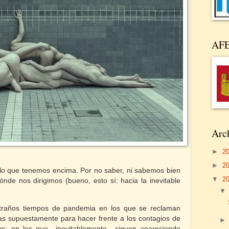
AF
Arch
►
2
►
2
lo que tenemos encima. Por no saber, ni sabemos bien
▼
2
de nos dirigimos (bueno, esto sí: hacia la inevitable
traños tiempos de pandemia en los que se reclaman
vas supuestamente para hacer frente a los contagios de
us; en los que –inevitablemente– siguen apareciendo