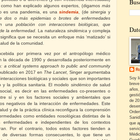
Busc
, como han explicado algunos expertos, (digamos
más
 no es una pandemia, es una
sindemia
, (de
sinergia
y
e dos o más epidemias o brotes de enfermedades
n una población con interacciones biológicas, que
Dat
 de la enfermedad
. La naturaleza
sindémica
y compleja
ignifica que se necesita un enfoque más ‘matizado’ si
alud de la comunidad.
cebida por primera vez por el antropólogo médico
 la década de 1990 y desarrollada posteriormente en
s: a critical systems approach to public and community
Ro
publicado en 2017 en
The Lancet
, Singer argumentaba
Soy l
interacciones biológicas y sociales que son importantes
breve
o y la política sanitaria. El modelo
sindémico
de salud
años,
social, es decir en las enfermedades co-presentes o
gestió
tre sí y en los factores sociales y ambientales que
de 20
os negativos de la interacción de enfermedades. Este
desem
lud y de la práctica clínica reconfigura la comprensión
Orden
fermedades como entidades nosológicas distintas de la
Sanid
s enfermedades e independientes de los contextos
que a
servi
an. Por el contrario, todos estos factores tienden a
Médic
a de diversas formas consecuentes, lo que tiene un
Guada