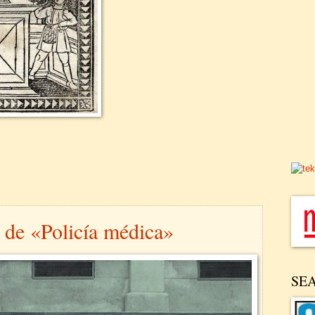
1
 de «Policía médica»
SE