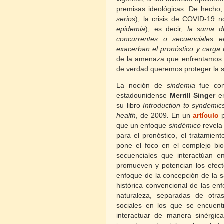
premisas ideológicas. De hecho
serios
), la crisis de COVID-19
epidemia
), es decir,
la suma d
concurrentes o secuenciales e
exacerban el pronóstico y carga
de la amenaza que enfrentamos s
de verdad queremos proteger la s
La noción de
sindemia
fue con
estadounidense
Merrill Singer
en
su libro
Introduction to syndemic
health
, de 2009
.
En un
artículo
que un enfoque
sindémico
revela 
para el pronóstico, el tratamient
pone el foco en el complejo bio
secuenciales que interactúan en
promueven y potencian los efect
enfoque de la concepción de la sa
histórica convencional de las en
naturaleza, separadas de otra
sociales en los que se encuentr
interactuar de manera sinérgic