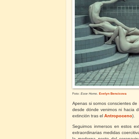
Foto:
Ecce Homo
.
Evelyn Bencicova
Apenas si somos conscientes de 
desde dónde venimos ni hacia dón
extinción tras el
Antropoceno
).
Seguimos inmersos en estos ex
extraordinarias medidas coerciti
la moderna peste del coronavir