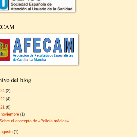
ECAM
ivo del blog
024
(2)
022
(4)
021
(8)
▼
noviembre
(1)
Sobre el concepto de «Policía médica»
►
agosto
(1)