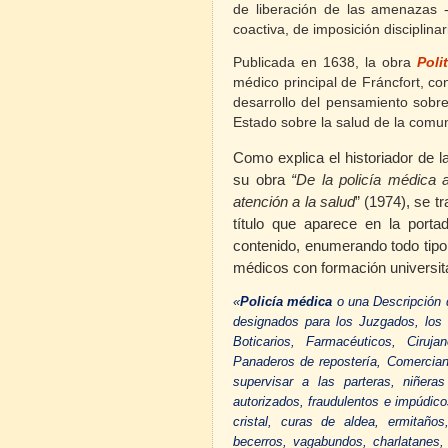
de liberación de las amenazas -
coactiva, de imposición disciplina
Publicada en 1638, la obra
Poli
médico principal de Fráncfort, con
desarrollo del pensamiento sobre
Estado sobre la salud de la comu
Como explica el historiador de 
su
obra
“De la policía médica a
atención a la salud
” (1974), se t
título que aparece en la porta
contenido, enumerando todo tipo
médicos con formación universita
«
Policía médica
o una Descripción d
designados para los Juzgados, los m
Boticarios, Farmacéuticos, Ciruj
Panaderos de repostería, Comercia
supervisar a las parteras, niñer
autorizados, fraudulentos e impúdicos
cristal, curas de aldea, ermitaños
becerros, vagabundos, charlatanes, 