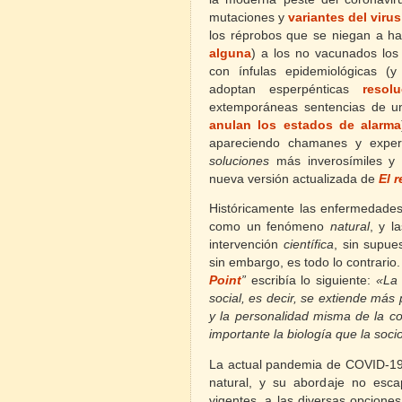
mutaciones y
variantes del virus
los réprobos que se niegan a hac
alguna
) a los no vacunados los
con ínfulas epidemiológicas (y
adoptan esperpénticas
resol
extemporáneas sentencias de un
anulan los estados de alarma
apareciendo chamanes y expert
soluciones
más inverosímiles y 
nueva versión actualizada de
El 
Históricamente las enfermedades
como un fenómeno
natural
,
y l
intervención
científica
,
sin supues
sin embargo, es todo lo contrario
Point
”
escribía lo siguiente:
«La 
social, es decir, se extiende más 
y la personalidad misma de la 
importante la biología que la soci
La actual pandemia de COVID-19 
natural, y su abordaje no esc
vigentes, a las diversas opciones