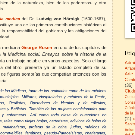
bien de la naturaleza, bien de los poderosos- y otra
ria…
tia medica
del Dr.
Ludwig von Hörnigk
(1600-1667),
stituye una de las primeras contribuciones históricas al
 la responsabilidad del gobierno y las obligaciones del
nidad.
la medicina
George Rosen
en uno de los capítulos de
Etiq
 la Medicina social. Ensayos sobre la historia de la
rata un trabajo notable en varios aspectos. Solo el largo
Admi
da del libro, presenta ya un listado completo de su
Alfab
Arte
 de figuras sombrías que competían entonces con los
Camb
ria:
(36)
Ciud
e los Médicos, tanto de los ordinarios como de los médicos
unicipios, Militares, Hospitalarios y médicos de la Peste,
Comun
Cons
anos, Oculistas, Operadores de Hernias y de cálculos;
Cróni
ntes y Bañistas.
También de las mujeres comisionadas para
de la
as y enfermeras.
Así como toda clase de curanderos no
(11)
, tales como viejas brujas, carteristas, adivinos de bolas de
Sanita
, malabaristas, profetas de la orina, judíos, médicos de
Enfer
correveidiles, fanáticos, pseudo-Paracelsistas, charlatanes,