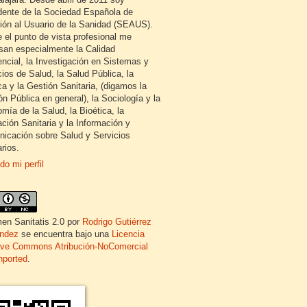
dente de la Sociedad Española de
ión al Usuario de la Sanidad (SEAUS).
 el punto de vista profesional me
esan especialmente la Calidad
encial, la Investigación en Sistemas y
cios de Salud, la Salud Pública, la
ca y la Gestión Sanitaria, (digamos la
ón Pública en general), la Sociología y la
mía de la Salud, la Bioética, la
ción Sanitaria y la Información y
icación sobre Salud y Servicios
rios.
do mi perfil
en Sanitatis 2.0
por
Rodrigo Gutiérrez
ndez
se encuentra bajo una
Licencia
ive Commons Atribución-NoComercial
nported
.