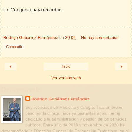
Un Congreso para recordar...
Rodrigo Gutiérrez Fernández
en
20:05
No hay comentarios:
Compartir
‹
›
Inicio
Ver versión web
Datos personales
Rodrigo Gutiérrez Fernández
Soy licenciado en Medicina y Cirugía. Tras un breve
paso por la clínica, hace ya bastantes años, me he
dedicado a la administración y gestión de los servicios
públicos. Entre julio de 2018 y noviembre de 2020 he
desempeñado la Dirección General de Ordenación Profesional en el