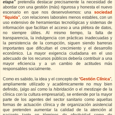
etapa”
pretendía destacar precisamente la necesidad de
abordar con una gestión (más) rigurosa y honesta el nuevo
escenario en que nos desenvolvemos: una
sociedad
“líquida”
,
con relaciones laborales menos estables, con un
uso extensivo de herramientas tecnológicas y sistemas de
información que facilitan el acceso a una plétora de datos,
no siempre útiles. Al mismo tiempo, la falta de
transparencia, la indulgencia con prácticas inadecuadas y
la persistencia de la corrupción, siguen siendo barreras
importantes que dificultan el crecimiento y el desarrollo
económico. La mayor exigencia ciudadana en el uso
adecuado de los recursos públicos debería contribuir a una
mayor eficiencia y a un cambio de actitudes más
responsables socialmente.
Como es sabido, la idea y el concepto de
“
Gestión Clínica
”
,
ampliamente utilizado y académicamente no muy bien
definido, (algo así como la
hibridación
o el
mestizaje
de la
clínica con la cultura empresarial), se entiende por la mayor
parte de los agentes del sector sanitario como aquellas
formas de actuación clínica y de organización asistencial
que pretenden aumentar la calidad de la atención al
paciente tanto en términos de efectividad como de