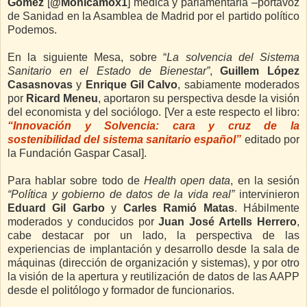
Gómez
[
@Monicamox1
] médica y parlamentaria –portavoz
de Sanidad en la Asamblea de Madrid por el partido político
Podemos.
En la siguiente Mesa, sobre “
La
solvencia del Sistema
Sanitario en el Estado de Bienestar”
,
Guillem López
Casasnovas
y
Enrique Gil Calvo
, sabiamente moderados
por
Ricard Meneu
, aportaron su perspectiva desde la visión
del economista y del sociólogo. [Ver a este respecto el libro:
“Innovación y Solvencia: cara y cruz de la
sostenibilidad del sistema sanitario español”
editado por
la Fundación Gaspar Casal].
Para hablar sobre todo de
Health open data
, en la sesión
“Política y gobierno de datos de la vida real”
intervinieron
Eduard Gil Garbo
y
Carles Ramió Matas
. Hábilmente
moderados y conducidos por
Juan José Artells Herrero
,
cabe destacar por un lado, la perspectiva de las
experiencias de implantación y desarrollo desde la sala de
máquinas (dirección de organización y sistemas), y por otro
la visión de la apertura y reutilización de datos de las AAPP
desde el politólogo y formador de funcionarios.