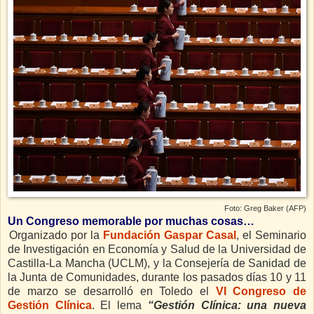
Foto: Greg Baker (AFP)
Un Congreso memorable por muchas cosas…
Organizado por la
Fundación Gaspar Casal
,
el Seminario
de Investigación en Economía y Salud de la Universidad de
Castilla-La Mancha (UCLM), y la Consejería de Sanidad de
la Junta de Comunidades, durante los pasados días 10 y 11
de marzo se desarrolló en Toledo el
VI Congreso de
Gestión Clínica
.
El lema
“Gestión Clínica: una nueva