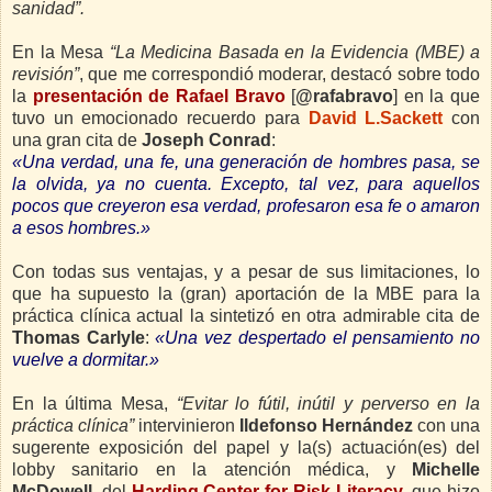
sanidad”.
En la Mesa
“La Medicina Basada en la Evidencia (MBE) a
revisión”
, que me correspondió moderar, destacó sobre todo
la
presentación de Rafael Bravo
[
@rafabravo
]
en la que
tuvo un emocionado recuerdo para
David L.Sackett
con
una gran cita de
Joseph Conrad
:
«Una verdad, una fe, una generación de hombres pasa, se
la olvida, ya no cuenta. Excepto, tal vez, para aquellos
pocos que creyeron esa verdad, profesaron esa fe o amaron
a esos hombres.»
Con todas sus ventajas, y a pesar de sus limitaciones, lo
que ha supuesto la (gran) aportación de la MBE para la
práctica clínica actual la sintetizó en otra admirable cita de
Thomas Carlyle
:
«Una vez despertado el pensamiento no
vuelve a dormitar.»
En la última Mesa,
“Evitar lo fútil, inútil y perverso en la
práctica clínica”
intervinieron
Ildefonso Hernández
con una
sugerente exposición del papel y la(s) actuación(es) del
lobby sanitario en la atención médica, y
Michelle
McDowell
, del
Harding Center for Risk Literacy
, que hizo