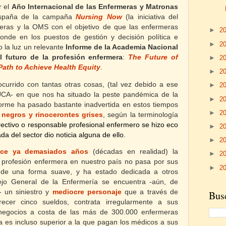
r el
Año Internacional de las Enfermeras y Matronas
España de la campaña
Nursing Now
(la iniciativa del
eras y la OMS con el objetivo de que las enfermeras
►
2
onde en los puestos de gestión y decisión política e
►
2
o la luz un relevante
Informe
de la Academia Nacional
 futuro de la profesión enfermera
:
The Future of
►
2
Path to Achieve Health Equity
.
►
2
urrido con tantas otras cosas, (tal vez debido a ese
►
2
CA- en que nos ha situado la peste pandémica de la
►
2
forme ha pasado bastante inadvertida en estos tiempos
►
2
 negros y rinocerontes grises
, según la terminología
rectivo o responsable profesional enfermero se hizo eco
►
2
da del sector dio noticia alguna de ello.
►
2
ce ya demasiados años
(décadas en realidad) la
►
2
la profesión enfermera en nuestro país no pasa por sus
►
2
 de una forma suave, y ha estado dedicada a otros
ejo General de la Enfermería se encuentra -aún, de
 un siniestro y
mediocre personaje
que a través de
Busc
arecer cinco sueldos, contrata irregularmente a sus
 negocios a costa de las más de 300.000 enfermeras
 es incluso superior a la que pagan los médicos a sus