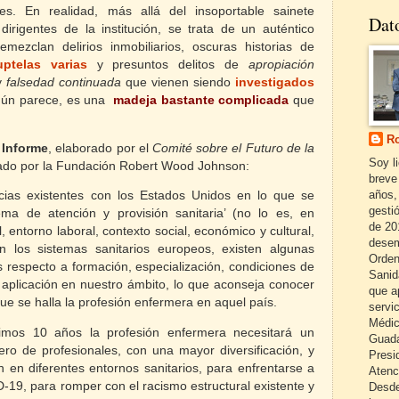
les. En realidad, más allá del insoportable sainete
Dat
irigentes de la institución, se trata de un auténtico
mezclan delirios inmobiliarios, oscuras historias de
uptelas varias
y presuntos delitos de
apropiación
y
falsedad continuada
que vienen siendo
investigados
gún parece, es una
madeja
bastante complicada
que
Ro
e
Informe
, elaborado por el
Comité sobre el Futuro de la
Soy l
ado por la Fundación Robert Wood Johnson:
breve
años,
cias existentes con los Estados Unidos en lo que se
gestió
tema de atención y provisión sanitaria’ (no lo es, en
de 20
l, entorno laboral, contexto social, económico y cultural,
desem
n los sistemas sanitarios europeos, existen algunas
Orden
s respecto a formación, especialización, condiciones de
Sanid
e aplicación en nuestro ámbito, lo que aconseja conocer
que a
que se halla la profesión enfermera en aquel país.
servi
Médic
imos 10 años la profesión enfermera necesitará un
Guada
ro de profesionales, con una mayor diversificación, y
Presi
n en diferentes entornos sanitarios, para enfrentarse a
Atenc
-19, para romper con el racismo estructural existente y
Desde