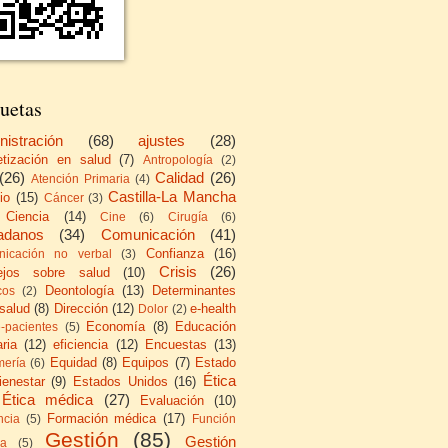
uetas
nistración
(68)
ajustes
(28)
etización en salud
(7)
Antropología
(2)
(26)
Calidad
(26)
Atención Primaria
(4)
Castilla-La Mancha
io
(15)
Cáncer
(3)
Ciencia
(14)
Cine
(6)
Cirugía
(6)
adanos
(34)
Comunicación
(41)
Confianza
(16)
icación no verbal
(3)
Crisis
(26)
ejos sobre salud
(10)
Deontología
(13)
Determinantes
cos
(2)
 salud
(8)
Dirección
(12)
e-health
Dolor
(2)
Economía
(8)
Educación
e-pacientes
(5)
ria
(12)
eficiencia
(12)
Encuestas
(13)
Equidad
(8)
Equipos
(7)
Estado
mería
(6)
Ética
ienestar
(9)
Estados Unidos
(16)
Ética médica
(27)
Evaluación
(10)
Formación médica
(17)
ncia
(5)
Función
Gestión
(85)
Gestión
ca
(5)