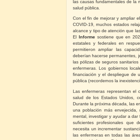
las causas fundamentales de la 
salud pública.
Con el fin de mejorar y ampliar e
COVID-19, muchos estados relajar
alcance y tipo de atención que la
El
Informe
sostiene que en 2022
estatales y federales en resp
permitieron ampliar las capaci
deberían hacerse permanentes, jun
las pólizas de seguros sanitarios 
enfermeras. Los gobiernos locale
financiación y el despliegue de
pública (recordemos la inexistenc
Las enfermeras representan el c
salud de los Estados Unidos, co
Durante la próxima década, las 
una población más envejecida,
mental, investigar y ayudar a dar 
suficientes profesionales que
necesita un incrementar sustancia
las enfermeras en todas las área