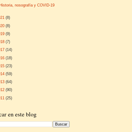
Historia, nosografía y COVID-19
021
(8)
020
(8)
019
(9)
018
(7)
017
(14)
016
(18)
015
(23)
014
(59)
013
(64)
012
(90)
011
(25)
ar en este blog