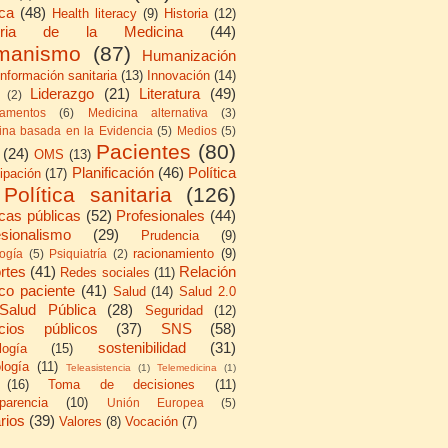
ica
(48)
Health literacy
(9)
Historia
(12)
toria de la Medicina
(44)
manismo
(87)
Humanización
Información sanitaria
(13)
Innovación
(14)
Liderazgo
(21)
Literatura
(49)
(2)
amentos
(6)
Medicina alternativa
(3)
ina basada en la Evidencia
(5)
Medios
(5)
Pacientes
(80)
(24)
OMS
(13)
Planificación
(46)
Política
cipación
(17)
Política sanitaria
(126)
icas públicas
(52)
Profesionales
(44)
esionalismo
(29)
Prudencia
(9)
racionamiento
(9)
logía
(5)
Psiquiatría
(2)
rtes
(41)
Relación
Redes sociales
(11)
co paciente
(41)
Salud
(14)
Salud 2.0
Salud Pública
(28)
Seguridad
(12)
icios públicos
(37)
SNS
(58)
sostenibilidad
(31)
logía
(15)
logía
(11)
Teleasistencia
(1)
Telemedicina
(1)
(16)
Toma de decisiones
(11)
parencia
(10)
Unión Europea
(5)
rios
(39)
Valores
(8)
Vocación
(7)