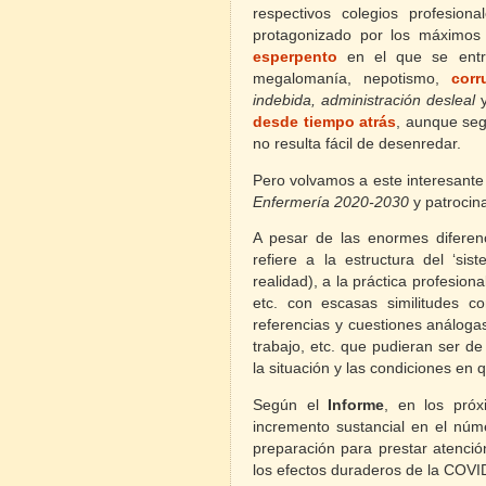
respectivos colegios profesiona
protagonizado por los máximos d
esperpento
en el que se entre
megalomanía, nepotismo,
corr
indebida, administración desleal
desde tiempo atrás
, aunque se
no resulta fácil de desenredar.
Pero volvamos a este interesant
Enfermería 2020-2030
y patrocin
A pesar de las enormes diferen
refiere a la estructura del ‘sis
realidad), a la práctica profesiona
etc. con escasas similitudes co
referencias y cuestiones análoga
trabajo, etc. que pudieran ser d
la situación y las condiciones en 
Según el
Informe
, en los próx
incremento sustancial en el núme
preparación para prestar atenció
los efectos duraderos de la COVID