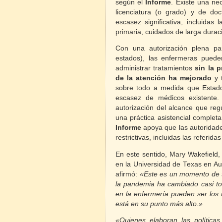
según el
Informe
. Existe una ne
licenciatura (o grado) y de do
escasez significativa, incluidas
primaria, cuidados de larga duraci
Con una autorización plena par
estados), las enfermeras pueden
administrar tratamientos
sin la 
de la atención ha mejorado
y t
sobre todo a medida que Estado
escasez de médicos existente.
autorización del alcance que reg
una práctica asistencial completa
Informe
apoya que las autoridade
restrictivas, incluidas las referida
En este sentido, Mary Wakefield,
en la Universidad de Texas en Au
afirmó:
«Este es un momento de t
la pandemia ha cambiado casi tod
en la enfermería pueden ser los
está en su punto más alto.»
«Quienes elaboran las políticas