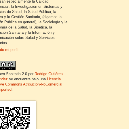
esan especialmente la Calidad
encial, la Investigación en Sistemas y
cios de Salud, la Salud Pública, la
ca y la Gestión Sanitaria, (digamos la
ón Pública en general), la Sociología y la
mía de la Salud, la Bioética, la
ción Sanitaria y la Información y
icación sobre Salud y Servicios
rios.
do mi perfil
en Sanitatis 2.0
por
Rodrigo Gutiérrez
ndez
se encuentra bajo una
Licencia
ive Commons Atribución-NoComercial
nported
.