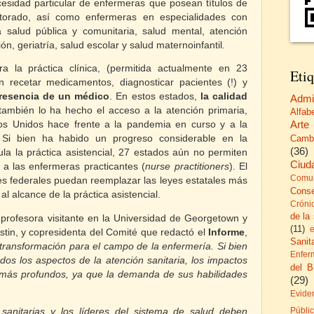
cesidad particular de enfermeras que posean títulos de
ctorado, así como enfermeras en especialidades con
 la salud pública y comunitaria, salud mental, atención
ón, geriatría, salud escolar y salud maternoinfantil.
a la práctica clínica, (permitida actualmente en 23
Etiq
 recetar medicamentos, diagnosticar pacientes (!) y
presencia de un médico
. En estos estados,
la calidad
Admi
ambién lo ha hecho el acceso a la atención primaria,
Alfab
Arte
s Unidos hace frente a la pandemia en curso y a la
 Si bien ha habido un progreso considerable en la
Camb
(36)
ula la práctica asistencial, 27 estados aún no permiten
Ciud
 a las enfermeras practicantes (
nurse practitioners
). El
Comun
s federales puedan reemplazar las leyes estatales más
Cons
s al alcance de la práctica asistencial.
Cróni
de la
 profesora visitante en la Universidad de Georgetown y
(11)
stin, y copresidenta del Comité que redactó el
Informe
,
Sanita
ransformación para el campo de la enfermería. Si bien
Enfer
os los aspectos de la atención sanitaria, los impactos
del B
 más profundos, ya que la demanda de sus habilidades
(29)
Evide
 sanitarias y los líderes del sistema de salud deben
Públi