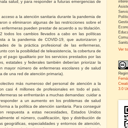
inter
mala salud, y para responder a futuras emergencias de
Asist
Servi
Políti
l acceso a la atención sanitaria durante la pandemia de
Gesti
on o eliminaron algunas de las restricciones sobre el
Econo
s enfermeras pueden prestar de acuerdo a su titulación.
Educa
 todos los cambios llevados a cabo en las políticas
Comun
uesta a la pandemia de COVID-19, que autorizaron y
Sanita
dades de la práctica profesional de las enfermeras,
Ver to
to con la posibilidad de teleasistencia, la cobertura de
y el pago igualitario por los servicios prestados por las
s, estatales y federales también deberían priorizar la
 un mayor número de enfermeras escolares y de salud
Regim
ia de una red de atención primaria).
Ferná
olectivo más numeroso del personal de atención a la
Creat
3.0 U
n casi 4 millones de profesionales en todo el país.
enfermeras se enfrentarán a muchas demandas: cuidar a
 responder a un aumento en los problemas de salud
forma a la política de atención sanitaria. Para conseguir
 den respuesta a estas necesidades, Estados Unidos
lmente el número, cualificación, tipo y distribución de
s geográficas, especialidades y entornos de atención,