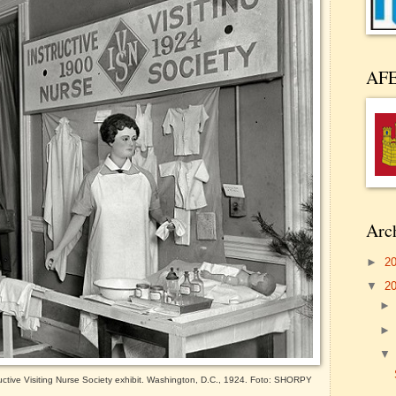
AF
Arch
►
2
▼
2
uctive Visiting Nurse Society exhibit. Washington, D.C., 1924. Foto: SHORPY