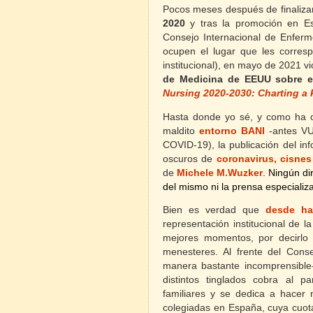
Pocos meses después de finaliza
2020
y tras la promoción en 
Consejo Internacional de Enferm
ocupen el lugar que les corresp
institucional), en mayo de 2021 vi
de Medicina de EEUU sobre el
Nursing 2020-2030: Charting a 
Hasta donde yo sé, y como ha oc
maldito
entorno BANI
-antes VU
COVID-19), la publicación del in
oscuros de
coronavirus, cisnes
de
Michele M.Wuzker
. Ningún di
del mismo ni la prensa especializa
Bien es verdad que
desde ha
representación institucional de 
mejores momentos, por decirlo
menesteres. Al frente del Cons
manera bastante incomprensible-
distintos tinglados cobra al p
familiares y se dedica a hacer
colegiadas en España, cuya cuota