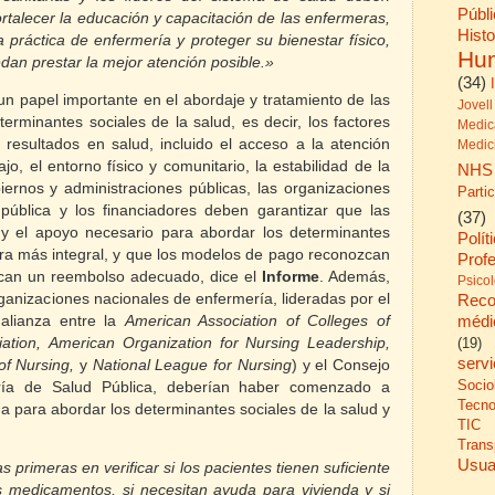
Públ
talecer la educación y capacitación de las enfermeras,
His
a práctica de enfermería y proteger su bienestar físico,
Hu
dan prestar la mejor atención posible.»
(34)
 papel importante en el abordaje y tratamiento de las
Jovell
terminantes sociales de la salud
, es decir, los factores
Medic
s resultados en salud, incluido el acceso a la atención
Medic
ajo, el entorno físico y comunitario, la estabilidad de la
NHS
iernos y administraciones públicas, las organizaciones
Parti
ública y los financiadores deben garantizar que las
(37)
y el apoyo necesario para abordar los determinantes
Polít
ra más integral, y que los modelos de pago reconozcan
Prof
ezcan un reembolso adecuado, dice el
Informe
. Además,
Psico
rganizaciones nacionales de enfermería, lideradas por el
Reco
médi
alianza entre la
American Association of Colleges of
ation, American Organization for Nursing Leadership,
(19)
serv
of Nursing,
y
National League for Nursing
)
y el Consejo
Socio
ría de Salud Pública, deberían haber comenzado a
Tecno
a para abordar los determinantes sociales de la salud y
TIC
Trans
Usua
primeras en verificar si los pacientes tienen suficiente
 medicamentos, si necesitan ayuda para vivienda y si