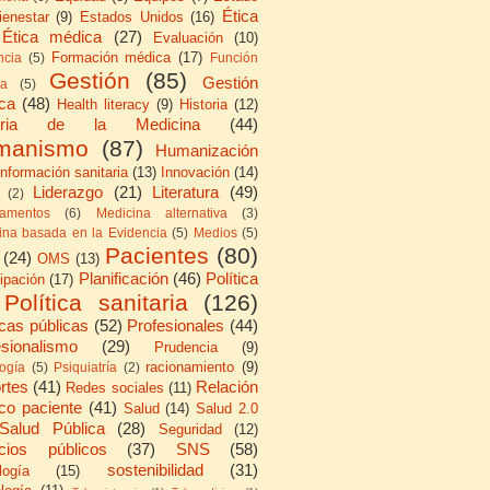
Ética
ienestar
(9)
Estados Unidos
(16)
Ética médica
(27)
Evaluación
(10)
Formación médica
(17)
ncia
(5)
Función
Gestión
(85)
Gestión
ca
(5)
ica
(48)
Health literacy
(9)
Historia
(12)
toria de la Medicina
(44)
manismo
(87)
Humanización
Información sanitaria
(13)
Innovación
(14)
Liderazgo
(21)
Literatura
(49)
(2)
amentos
(6)
Medicina alternativa
(3)
ina basada en la Evidencia
(5)
Medios
(5)
Pacientes
(80)
(24)
OMS
(13)
Planificación
(46)
Política
cipación
(17)
Política sanitaria
(126)
icas públicas
(52)
Profesionales
(44)
esionalismo
(29)
Prudencia
(9)
racionamiento
(9)
logía
(5)
Psiquiatría
(2)
rtes
(41)
Relación
Redes sociales
(11)
co paciente
(41)
Salud
(14)
Salud 2.0
Salud Pública
(28)
Seguridad
(12)
icios públicos
(37)
SNS
(58)
sostenibilidad
(31)
logía
(15)