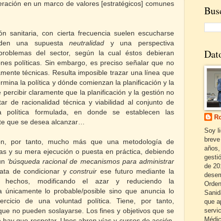
eración en un marco de valores [estratégicos] comunes
Busc
ón sanitaria, con cierta frecuencia suelen escucharse
enden una supuesta
neutralidad
y una perspectiva
Dat
roblemas del sector, según la cual éstos debieran
ones políticas. Sin embargo, es preciso señalar que no
mente técnicas. Resulta imposible trazar una línea que
mina la política y dónde comienzan la planificación y la
 percibir claramente que la planificación y la gestión no
ar de racionalidad técnica y viabilidad al conjunto de
a política formulada, en donde se establecen las
Ro
onte que se desea alcanzar…
Soy l
breve
 son, por tanto, mucho más que una metodología de
años,
as y su mera ejecución o puesta en práctica, debiendo
gestió
 un
‘búsqueda racional de mecanismos para administrar
de 20
rata de condicionar y
construir
ese futuro mediante la
desem
hechos, modificando el azar y reduciendo la
Orden
ja únicamente lo probable/posible sino que anuncia lo
Sanid
rcicio de una voluntad política. Tiene, por tanto,
que a
servi
 que no pueden soslayarse. Los fines y objetivos que se
Médic
e hay que respetar. Unos abren vías y cursos de acción,