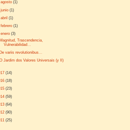
►
agosto
(1)
►
junio
(1)
►
abril
(1)
►
febrero
(1)
▼
enero
(3)
Magnitud, Trascendencia,
Vulnerabilidad…
De variis revolutionibus…
O Jardim dos Valores Universais (y II)
017
(14)
016
(18)
015
(23)
014
(59)
013
(64)
012
(90)
011
(25)