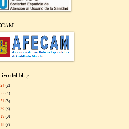
ECAM
ivo del blog
024
(2)
022
(4)
021
(8)
020
(8)
019
(9)
018
(7)