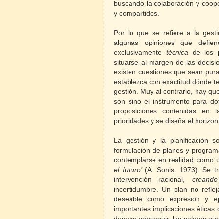
buscando la colaboración y coop
y compartidos.
Por lo que se refiere a la gesti
algunas opiniones que defi
exclusivamente
técnica
de los p
situarse al margen de las decisi
existen cuestiones que sean pura
establezca con exactitud dónde ter
gestión. Muy al contrario, hay que
son sino el instrumento para dot
proposiciones contenidas en l
prioridades y se diseña el horiz
La gestión y la planificación
formulación de planes y program
contemplarse en realidad como
el futuro’
(A. Sonis, 1973). Se t
intervención racional,
creando
incertidumbre. Un plan no refle
deseable como expresión y eje
importantes implicaciones éticas
desean conseguir, los valores qu