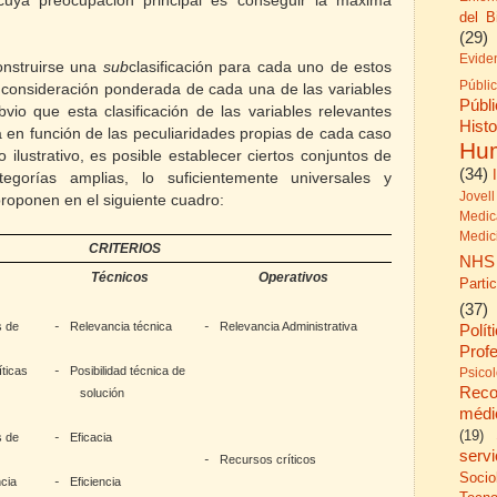
 cuya preocupación principal es conseguir la máxima
del B
(29)
Evide
onstruirse una
sub
clasificación para cada uno de estos
Públi
 la consideración ponderada de cada una de las variables
Públ
vio que esta clasificación de las variables relevantes
His
á en función de las peculiaridades propias de cada caso
Hu
lo ilustrativo, es posible establecer ciertos conjuntos de
(34)
egorías amplias, lo suficientemente universales y
Jovell
proponen en el siguiente cuadro:
Medic
Medic
CRITERIOS
NHS
Técnicos
Operativos
Parti
(37)
s de
Relevancia técnica
Relevancia Administrativa
-
-
Polít
Prof
íticas
Posibilidad técnica de
-
Psico
Reco
solución
médi
(19)
s de
Eficacia
-
serv
Recursos críticos
-
Socio
cia
Eficiencia
-