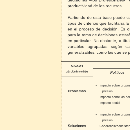
decisiones –los profesionales-,
productividad de los recursos.
Partiendo de esta base puede c
tipos de criterios que facilitaría
en el proceso de decisión. Es ob
para la toma de decisiones estar
en particular. No obstante, a títu
variables agrupadas según cat
generalizables, como las que se 
Niveles
de Selección
Políticos
Impacto sobre grupo
-
Problemas
presión
Impacto sobre las pol
-
Impacto social
-
Impacto sobre grupo
-
presión
Soluciones
Coherencia/consisten
-