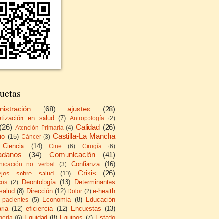
uetas
nistración
(68)
ajustes
(28)
etización en salud
(7)
Antropología
(2)
(26)
Calidad
(26)
Atención Primaria
(4)
Castilla-La Mancha
io
(15)
Cáncer
(3)
Ciencia
(14)
Cine
(6)
Cirugía
(6)
adanos
(34)
Comunicación
(41)
Confianza
(16)
icación no verbal
(3)
Crisis
(26)
ejos sobre salud
(10)
Deontología
(13)
Determinantes
cos
(2)
 salud
(8)
Dirección
(12)
e-health
Dolor
(2)
Economía
(8)
Educación
e-pacientes
(5)
ria
(12)
eficiencia
(12)
Encuestas
(13)
Equidad
(8)
Equipos
(7)
Estado
mería
(6)