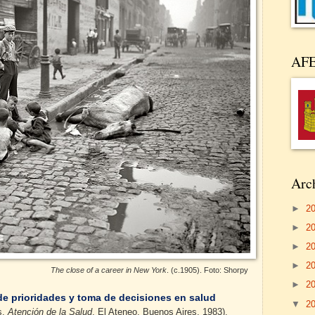
AF
Arch
►
2
►
2
►
2
►
2
The close of a career in New York
. (c.1905). Foto: Shorpy
►
2
 de prioridades y toma de decisiones en salud
▼
2
s.
Atención de la Salud
. El Ateneo. Buenos Aires, 1983).