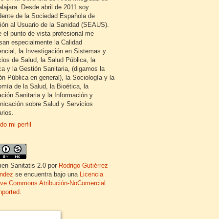
lajara. Desde abril de 2011 soy
dente de la Sociedad Española de
ión al Usuario de la Sanidad (SEAUS).
 el punto de vista profesional me
esan especialmente la Calidad
encial, la Investigación en Sistemas y
cios de Salud, la Salud Pública, la
ca y la Gestión Sanitaria, (digamos la
ón Pública en general), la Sociología y la
mía de la Salud, la Bioética, la
ción Sanitaria y la Información y
icación sobre Salud y Servicios
rios.
do mi perfil
en Sanitatis 2.0
por
Rodrigo Gutiérrez
ndez
se encuentra bajo una
Licencia
ive Commons Atribución-NoComercial
nported
.