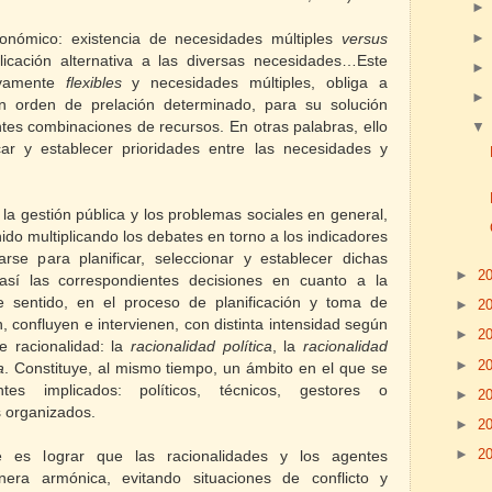
nómico: existencia de necesidades múltiples
versus
icación alternativa a las diversas necesidades…Este
tivamente
flexibles
y necesidades múltiples, obliga a
n orden de prelación determinado, para su solución
ntes combinaciones de recursos. En otras palabras, ello
ar y establecer prioridades entre las necesidades y
 la gestión pública y los problemas sociales en general,
do multiplicando los debates en torno a los indicadores
rse para planificar, seleccionar y establecer dichas
►
2
 así las correspondientes decisiones en cuanto a la
e sentido, en el proceso de planificación y toma de
►
2
, confluyen e intervienen, con distinta intensidad según
►
2
de racionalidad: la
racionalidad política
, la
racionalidad
►
2
a
. Constituye, al mismo tiempo, un ámbito en el que se
ntes implicados: políticos, técnicos, gestores o
►
2
s organizados.
►
2
►
2
e es lograr que las racionalidades y los agentes
ra armónica, evitando situaciones de conflicto y