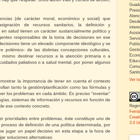
Guada
Presi
Atenc
encias (de carácter moral, económico y social) que
Desde
signación de recursos sanitarios, la definición y
inter
en salud tienen un carácter sustancialmente político y
Asist
agentes responsables de la toma de decisiones en ese
Servi
 decisiones tiene un elevado componente ideológico y se
Políti
Gesti
e polémico- de las distintas concepciones culturales,
Econo
 lo mismo destinar recursos a la atención primaria o a
Educa
uidados paliativos o a salud mental, por poner algunos
Comun
Sanita
Ver to
emostrar la importancia de tener en cuenta el contexto
ollan tanto la gestión/planificación como las fórmulas y
ver los problemas en cada ámbito. Es preciso “inventar”
ogías, sistemas de información y recursos en función de
Regim
 de ese contexto concreto.
Ferná
Creat
er prioridades entre problemas, éste constituye uno de
3.0 U
 proceso de definición de una política determinada, por
e jugar un papel decisivo en esta etapa a la hora de
jar soluciones alternativas: