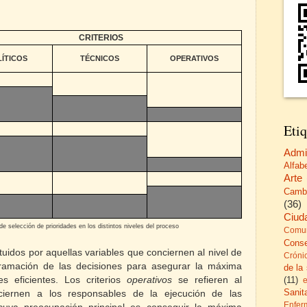
CRITERIOS
ÍTICOS
TÉCNICOS
OPERATIVOS
Etiq
Admi
Alfab
Arte
Camb
(36)
Ciud
 de selección de prioridades en los distintos niveles del proceso
Comun
Cons
tuidos por aquellas variables que conciernen al nivel de
Cróni
gramación de las decisiones para asegurar la máxima
de la
s eficientes. Los criterios
operativos
se refieren al
(11)
Sanita
ciernen a los responsables de la ejecución de las
Enfer