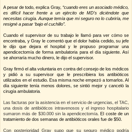
A pesar de todo, explica Gray,
“cuando eres un asociado médico,
es difícil hacer frente a un ejército de MD’s diciéndote que
necesitas cirugía. Aunque temía que mi seguro no lo cubriría, me
resigné a pasar ‘bajo el cuchillo”.
Cuando el supervisor de su trabajo le llamó para ver cómo se
encontraba, y Gray le comentó que el dolor había cedido, su jefe
le dijo que dejara el hospital y le propuso programar una
apendicectomía de forma ambulatoria para el día siguiente. Así
se ahorraría mucho dinero, le dijo el supervisor.
Gray firmó el alta voluntaria en contra del consejo de los médicos
y pidió a su supervisor que le prescribiera los antibióticos
utilizados en el estudio. Esa misma noche empezó a tomarlos. Al
día siguiente tenía menos dolores, se sintió mejor y canceló la
cirugía ambulatoria
.
Las facturas por la asistencia en el servicio de urgencias, el TAC,
una dosis de antibióticos intravenosos y el ingreso hospitalario
sumaron más de $30.000 sin la apendicectomía.
El coste de un
tratamiento de dos semanas de antibióticos orales fue de $50.
Con posterioridad Gray supo que su seguro médico podría