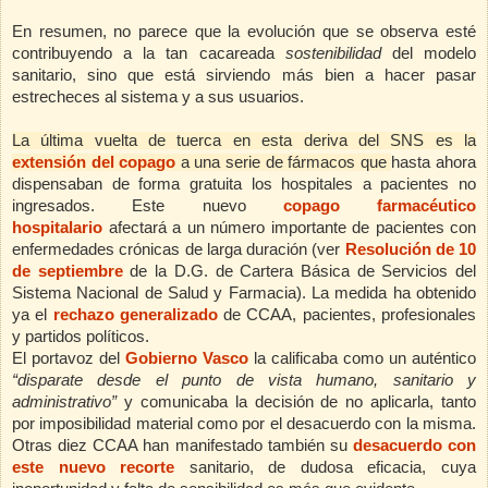
En resumen, no parece que la evolución que se observa esté
contribuyendo a la tan cacareada
sostenibilidad
del modelo
sanitario, sino que está sirviendo más bien a hacer pasar
estrecheces al sistema y a sus usuarios.
La última vuelta de tuerca en esta deriva del SNS es la
extensión del copago
a una serie de fármacos que
hasta ahora
dispensaban de forma gratuita los hospitales a pacientes no
ingresados. Este nuevo
copago farmacéutico
hospitalario
afectará a un número importante de pacientes con
enfermedades crónicas de larga duración (ver
Resolución de 10
de septiembre
de la D.G. de Cartera Básica de Servicios del
Sistema Nacional de Salud y Farmacia).
La medida ha obtenido
ya el
rechazo generalizado
de CCAA, pacientes, profesionales
y partidos políticos.
El portavoz del
Gobierno Vasco
la calificaba como un auténtico
“disparate desde el
punto de vista humano, sanitario y
administrativo”
y comunicaba la decisión de no aplicarla, tanto
por imposibilidad material como por el desacuerdo con
la misma.
Otras
diez CCAA han manifestado también su
desacuerdo con
este nuevo recorte
sanitario, de dudosa eficacia, cuya