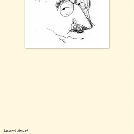
Slawomir Mrożek