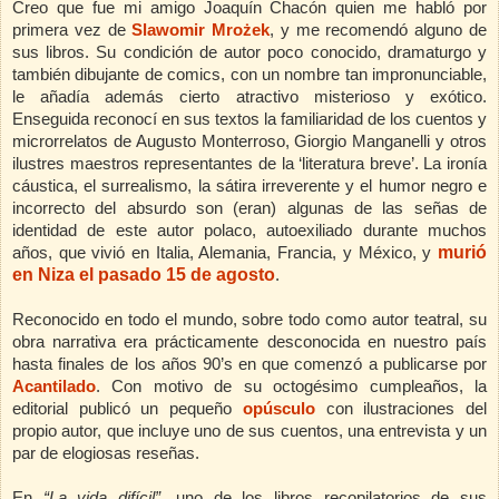
Creo que fue mi amigo Joaquín Chacón quien me habló por
primera vez de
Slawomir Mrożek
,
y me recomendó alguno de
sus libros. Su condición de autor poco conocido, dramaturgo y
también dibujante de comics, con un nombre tan impronunciable,
le añadía además cierto atractivo misterioso y exótico.
Enseguida reconocí en sus textos la familiaridad de los cuentos y
microrrelatos de Augusto Monterroso, Giorgio Manganelli y otros
ilustres maestros representantes de la ‘literatura breve’. La ironía
cáustica, el surrealismo, la sátira irreverente y el humor negro e
incorrecto del absurdo son (eran) algunas de las señas de
identidad de este autor polaco, autoexiliado durante muchos
murió
años, que vivió en Italia, Alemania, Francia, y México, y
en Niza el pasado 15 de agosto
.
Reconocido en todo el mundo, sobre todo como autor teatral, su
obra narrativa era prácticamente desconocida en nuestro país
hasta finales de los años 90’s en que comenzó a publicarse por
Acantilado
. Con motivo de su octogésimo cumpleaños, la
editorial publicó un pequeño
opúsculo
con ilustraciones del
propio autor, que incluye uno de sus cuentos, una entrevista y un
par de elogiosas reseñas.
En
“La vida difícil”
, uno de los libros recopilatorios de sus