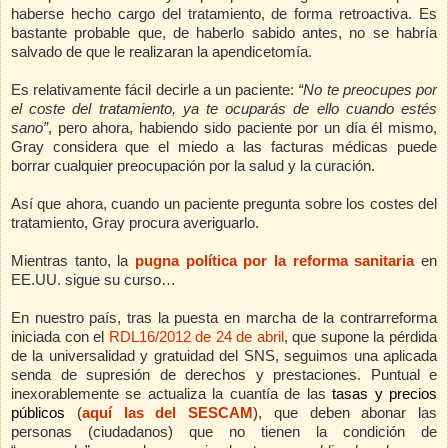
haberse hecho cargo del tratamiento, de forma retroactiva. Es
bastante probable que, de haberlo sabido antes, no se habría
salvado de que le realizaran la apendicetomía.
Es relativamente fácil decirle a un paciente:
“No te preocupes por
el coste del tratamiento, ya te ocuparás de ello cuando estés
sano”
, pero ahora, habiendo sido paciente por un día él mismo,
Gray considera que el miedo a las facturas médicas puede
borrar cualquier preocupación por la salud y la curación.
Así que ahora, cuando un paciente pregunta sobre los costes del
tratamiento, Gray procura averiguarlo.
Mientras tanto, la
pugna política por la reforma sanitaria
en
EE.UU. sigue su curso…
En nuestro país, tras la puesta en marcha de la contrarreforma
iniciada con el
RDL16/2012 de 24 de abril
, que supone la pérdida
de la universalidad y gratuidad del SNS, seguimos una aplicada
senda de supresión de derechos y prestaciones. Puntual e
inexorablemente se actualiza la cuantía de las
tasas y precios
públicos
(
aquí las del SESCAM
), que deben abonar las
personas (ciudadanos) que no tienen la condición de