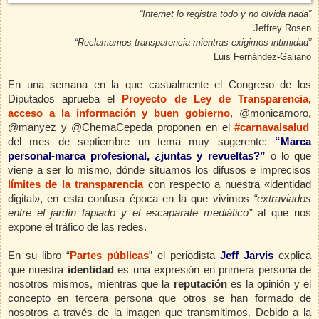
“Internet lo registra todo y no olvida nada”
Jeffrey Rosen
“Reclamamos transparencia mientras exigimos intimidad”
Luis Fernández-Galiano
En una semana en la que casualmente el Congreso de los
Diputados aprueba el
Proyecto de Ley de
Transparencia,
acceso a la información y buen gobierno
,
@monicamoro,
@manyez y @ChemaCepeda
proponen en el
#carnavalsalud
del mes de septiembre un tema muy sugerente:
“Marca
personal-marca profesional, ¿juntas y revueltas?”
o lo que
viene a ser lo mismo, dónde situamos los difusos e imprecisos
límites de la transparencia
con respecto a
nuestra «identidad
digital», en esta confusa época en la que vivimos
“extraviados
entre el jardín tapiado y el escaparate mediático”
al que nos
expone el tráfico de las redes.
En su libro “
Partes públicas
” el periodista
Jeff Jarvis
explica
que nuestra
identidad
es una expresión en primera persona de
nosotros mismos, mientras que la
reputación
es la opinión y el
concepto en tercera persona que otros se han formado de
nosotros a través de la imagen que transmitimos. Debido a la