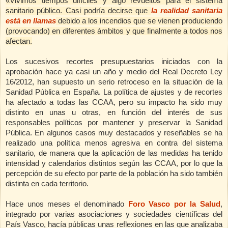
«Vivimos tiempos difíciles y algo revueltos para el sistema
sanitario público. Casi podría decirse que
la realidad sanitaria
está en llamas
debido a los incendios que se vienen produciendo
(provocando) en diferentes ámbitos y que finalmente a todos nos
afectan.
Los sucesivos recortes presupuestarios iniciados con la
aprobación hace ya casi un año y medio del Real Decreto Ley
16/2012, han supuesto un serio retroceso en la situación de
la
Sanidad Pública
en España. La política de ajustes y de recortes
ha afectado a todas las CCAA, pero su impacto ha sido muy
distinto en unas u otras, en función del interés de sus
responsables políticos por mantener y preservar
la Sanidad
Pública.
En
algunos casos muy destacados y reseñables se ha
realizado una política menos agresiva en contra del sistema
sanitario, de manera que la aplicación de las medidas ha tenido
intensidad y calendarios distintos según las CCAA, por lo que la
percepción de su efecto por parte de la población ha sido también
distinta en cada territorio.
Hace unos meses el denominado
Foro Vasco por la Salud
,
integrado por varias asociaciones y sociedades científicas del
País Vasco, hacía públicas unas reflexiones en las que analizaba