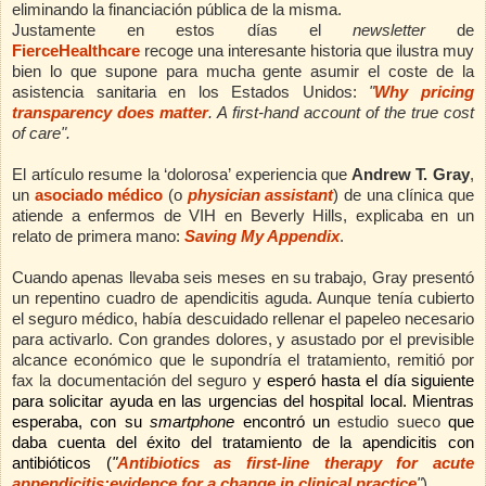
eliminando la financiación pública de la misma.
Justamente en estos días el
newsletter
de
FierceHealthcare
recoge una interesante historia que ilustra muy
bien lo que supone para mucha gente asumir el coste de la
asistencia sanitaria en los Estados Unidos:
"
Why pricing
transparency does matter
.
A first-hand account of the true cost
of care".
El artículo resume la ‘dolorosa’ experiencia que
Andrew T. Gray
,
un
asociado médico
(o
physician assistant
)
de una clínica que
atiende a enfermos de VIH en Beverly Hills, explicaba en un
relato de primera mano:
Saving My Appendix
.
Cuando apenas llevaba seis meses en su trabajo, Gray presentó
un repentino cuadro de apendicitis aguda. Aunque tenía cubierto
el seguro médico, había descuidado rellenar el papeleo necesario
para activarlo. Con grandes dolores, y asustado por el previsible
alcance económico que le supondría el tratamiento, remitió por
fax la documentación del seguro y
esperó hasta el día siguiente
para solicitar ayuda en las urgencias del hospital local. Mientras
esperaba, con su
smartphone
encontró un
estudio sueco
que
daba cuenta del éxito del tratamiento de la apendicitis con
antibióticos (
"
Antibiotics as first-line therapy for acute
appendicitis:evidence for a change in clinical practice
"
).