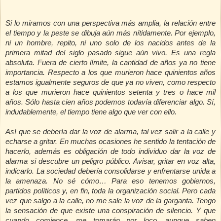
Si lo miramos con una perspectiva más amplia, la relación entre
el tiempo y la peste se dibuja aún más nítidamente. Por ejemplo,
ni un hombre, repito, ni uno solo de los nacidos antes de la
primera mitad del siglo pasado sigue aún vivo. Es una regla
absoluta. Fuera de cierto límite, la cantidad de años ya no tiene
importancia. Respecto a los que murieron hace quinientos años
estamos igualmente seguros de que ya no viven, como respecto
a los que murieron hace quinientos setenta y tres o hace mil
años. Sólo hasta cien años podemos todavía diferenciar algo. Sí,
indudablemente, el tiempo tiene algo que ver con ello.
Así que se debería dar la voz de alarma, tal vez salir a la calle y
echarse a gritar. En muchas ocasiones he sentido la tentación de
hacerlo, además es obligación de todo individuo dar la voz de
alarma si descubre un peligro público. Avisar, gritar en voz alta,
indicarlo. La sociedad debería consolidarse y enfrentarse unida a
la amenaza. No
sé cómo… Para eso tenemos gobiernos,
partidos políticos y, en fin, toda la organización social. Pero cada
vez que salgo a la calle, no me sale la voz de
la garganta. Tengo
la sensación de que existe una conspiración de silencio. Y que
cuando comience, me tomarán por loco, aunque saben