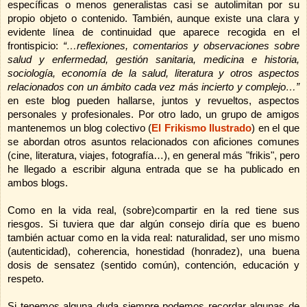
específicas o menos generalistas casi se autolimitan por su
propio objeto o contenido. También, aunque existe una clara y
evidente línea de continuidad que aparece recogida en el
frontispicio:
“…reflexiones, comentarios y observaciones sobre
salud y enfermedad, gestión sanitaria, medicina e historia,
sociología, economía de la salud, literatura y otros aspectos
relacionados con un ámbito cada vez más incierto y complejo…”
en este blog pueden hallarse, juntos y revueltos, aspectos
personales y profesionales. Por otro lado, un grupo de amigos
mantenemos un blog colectivo (
El Frikismo Ilustrado
)
en el que
se abordan otros asuntos relacionados con aficiones comunes
(cine, literatura, viajes, fotografía…), en general más "frikis", pero
he llegado a escribir alguna entrada que se ha publicado en
ambos blogs.
Como en la vida real, (sobre)compartir en la red tiene sus
riesgos. Si tuviera que dar algún consejo diría que es bueno
también actuar como en la vida real: naturalidad, ser uno mismo
(autenticidad), coherencia, honestidad (honradez), una buena
dosis de sensatez (sentido común), contención, educación y
respeto.
Si tenemos alguna duda siempre podemos recordar algunas de