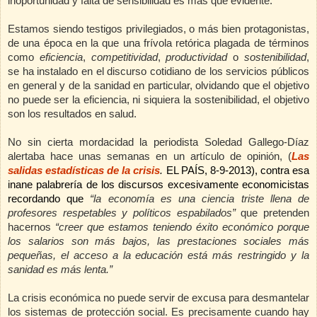
inoportunidad y falta de sensibilidad es más que evidente.
Estamos siendo testigos privilegiados, o más bien protagonistas,
de una época en la que una frívola retórica plagada de términos
como
eficiencia
,
competitividad
,
productividad
o
sostenibilidad
,
se ha instalado en el discurso cotidiano de los servicios públicos
en general y de la sanidad en particular, olvidando que el objetivo
no puede ser la eficiencia, ni siquiera la sostenibilidad, el objetivo
son los resultados en salud.
No sin cierta mordacidad
la periodista Soledad Gallego-Díaz
alertaba hace unas semanas en un artículo de opinión, (
Las
salidas estadísticas de la crisis
.
EL
PAÍS
, 8-9-2013), contra esa
inane palabrería de los discursos excesivamente economicistas
recordando que
“la economía es una ciencia triste llena de
profesores respetables y políticos espabilados”
que pretenden
hacernos
“creer que estamos teniendo éxito económico porque
los salarios son más bajos, las prestaciones sociales más
pequeñas, el acceso a la educación está más restringido y la
sanidad es más lenta.”
La crisis económica no puede servir de excusa para desmantelar
los sistemas de protección social. Es precisamente cuando hay