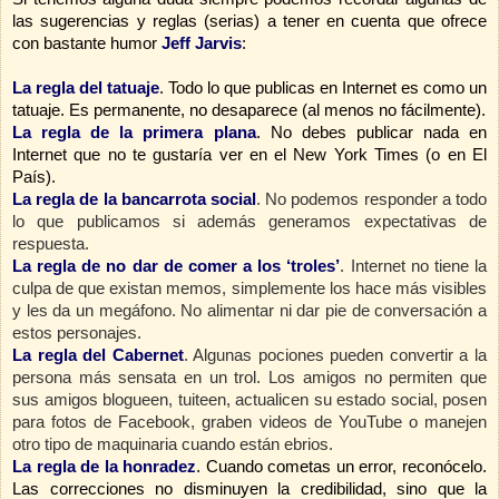
las sugerencias y reglas (serias) a tener en cuenta que ofrece
con bastante humor
Jeff Jarvis
:
La regla del tatuaje
. Todo lo que publicas en Internet es como un
tatuaje. Es permanente, no desaparece (al menos no fácilmente).
La regla de la primera plana
. No debes publicar nada en
Internet que no te gustaría ver en el New York Times (o en El
País).
La regla de la bancarrota social
. No podemos responder a todo
lo que publicamos si además generamos expectativas de
respuesta.
La regla de no dar de comer a los ‘troles’
. Internet no tiene la
culpa de que existan memos, simplemente los hace más visibles
y les da un megáfono. No alimentar ni dar pie de conversación a
estos personajes.
La regla del Cabernet
. Algunas pociones pueden convertir a la
persona más sensata en un trol. Los amigos no permiten que
sus amigos blogueen, tuiteen, actualicen su estado social, posen
para fotos de Facebook, graben videos de YouTube o manejen
otro tipo de maquinaria cuando están ebrios.
La regla de
la honradez
. Cuando
cometas un error, reconócelo.
Las correcciones no disminuyen la credibilidad, sino que la