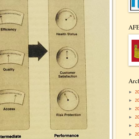
AF
Arch
►
2
►
2
►
2
►
2
►
2
►
2