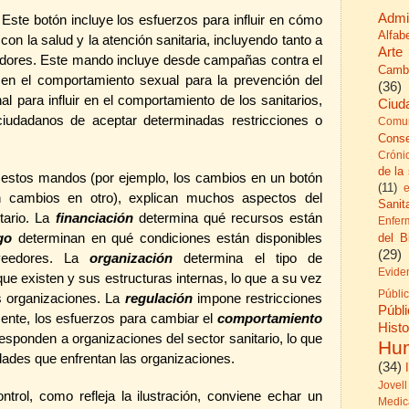
Admi
: Este botón incluye los esfuerzos para influir en cómo
Alfab
con la salud y la atención sanitaria, incluyendo tanto a
Arte
edores. Este mando incluye desde campañas contra el
Camb
en el comportamiento sexual para la prevención del
(36)
al para influir en el comportamiento de los sanitarios,
Ciud
 ciudadanos de aceptar determinadas restricciones o
Comun
Cons
Cróni
de la
 estos mandos (por ejemplo, los cambios en un botón
(11)
 cambios en otro), explican muchos aspectos del
Sanita
tario. La
financiación
determina qué recursos están
Enfer
go
determinan en qué condiciones están disponibles
del B
(29)
veedores. La
organización
determina el tipo de
Evide
e existen y sus estructuras internas, lo que a su vez
Públi
s organizaciones. La
regulación
impone restricciones
Públ
ente, los esfuerzos para cambiar el
comportamiento
His
responden a organizaciones del sector sanitario, lo que
Hu
dades que enfrentan las organizaciones.
(34)
Jovell
ntrol, como refleja la ilustración, conviene echar un
Medic