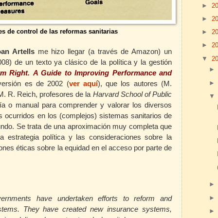
►
2
►
2
s de control de las reformas sanitarias
►
2
►
2
an Artells
me hizo llegar (a través de Amazon) un
▼
2
008) de un texto ya clásico de la política y la gestión
rm Right.
A Guide to Improving Performance and
versión es de 2002 (
ver aquí
), que los autores
(M.
M. R. Reich, profesores de
la
Harvard School
of Public
a o manual para comprender y valorar los diversos
ocurridos en los (complejos) sistemas sanitarios de
ndo. Se trata de una aproximación muy completa que
la estrategia política y las consideraciones sobre la
iones éticas sobre la equidad en el acceso por parte de
ernments have undertaken efforts to reform and
systems. They have created new insurance systems,