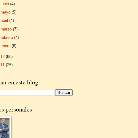
►
junio
(4)
►
mayo
(5)
►
abril
(4)
►
marzo
(7)
►
febrero
(4)
►
enero
(6)
012
(90)
011
(25)
ar en este blog
os personales