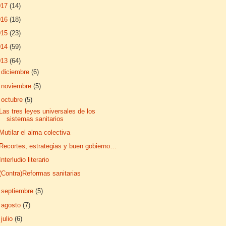
017
(14)
016
(18)
015
(23)
014
(59)
013
(64)
►
diciembre
(6)
►
noviembre
(5)
▼
octubre
(5)
Las tres leyes universales de los
sistemas sanitarios
Mutilar el alma colectiva
Recortes, estrategias y buen gobierno…
Interludio literario
(Contra)Reformas sanitarias
►
septiembre
(5)
►
agosto
(7)
►
julio
(6)