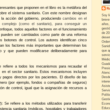
eresantes que proponen en el libro es la metáfora del
Ro
sobre el sistema sanitario. Con este nombre designan
Soy l
 la acción del gobierno, produciendo
cambios en el
breve
 complejo (como el sanitario), para conseguir un
años,
gestió
enfoque, todos aquellos factores en el funcionamiento
de 20
o pueden ser cambiados como parte de una reforma
desem
s botones de control. Los autores identifican cinco
Orden
ran los factores más importantes que determinan los
Sanid
que a
rio y que pueden modificarse deliberadamente para
servi
Médic
Guada
e refiere a todos los mecanismos para recaudar el
Presi
s en el sector sanitario. Estos mecanismos incluyen
Atenc
Desde
 pagos directos por los pacientes. El diseño de las
inter
dinero (por ejemplo, fondos o compañías de seguros)
Asist
ón de control, igual que la asignación de recursos a
Servi
Políti
Gesti
t
): Se refiere a los métodos utilizados para transferir
Econo
Educa
stencia sanitaria (médicos, hospitales y trabajadores