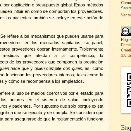
Comun
s, por capitación o presupuesto global. Estos métodos
Sanita
pueden influir en cómo se comportan los proveedores.
Ver to
or los pacientes también se incluye en este botón de
: Se refiere a los mecanismos que pueden usarse para
Regim
proveedores en los mercados sanitarios, su papel,
Ferná
 estos proveedores operan internamente. Típicamente
Creat
n medidas que afectan a la competencia, la
3.0 U
directo de los proveedores que componen la prestación
quién hace qué
y
quién compite con quién
, así como
o funcionan los proveedores internos, tales como la
ntes y cómo se recompensa a los empleados.
refiere al uso de medios coercitivos por el estado para
 los actores en el sistema de salud, incluyendo
os y pacientes. Por supuesto que sólo porque exista
gnifica que se ejecuta y se cumpla. Se considera que
nta para asegurarse de que la reglamentación funciona
Etiq