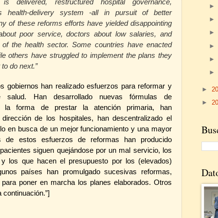
 delivered, restructured hospital governance,
s health-delivery system -all in pursuit of better
y of these reforms efforts have yielded disappointing
n about poor service, doctors about low salaries, and
 of the health sector. Some countries have enacted
le others have struggled to implement the plans they
 to do next.”
s gobiernos han realizado esfuerzos para reformar y
►
2
e salud. Han desarrollado nuevas fórmulas de
►
2
 la forma de prestar la atención primaria, han
 dirección de los hospitales, han descentralizado el
Busc
 ello en busca de un mejor funcionamiento y una mayor
 de estos esfuerzos de reformas han producido
pacientes siguen quejándose por un mal servicio, los
 y los que hacen el presupuesto por los (elevados)
Dat
Algunos países han promulgado sucesivas reformas,
 para poner en marcha los planes elaborados. Otros
 continuación.”]