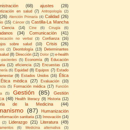
nistración
(68)
ajustes
(28)
etización en salud
(7)
Antropología
(2)
(26)
Calidad
(26)
Atención Primaria
(4)
Castilla-La Mancha
io
(15)
Cáncer
(3)
Ciencia
(14)
Cine
(6)
Cirugía
(6)
adanos
(34)
Comunicación
(41)
Confianza
(16)
icación no verbal
(3)
Crisis
(26)
ejos sobre salud
(10)
Deontología
(13)
Determinantes
cos
(2)
 salud
(8)
Dirección
(12)
e-health
Dolor
(2)
Economía
(8)
Educación
e-pacientes
(5)
ria
(12)
eficiencia
(12)
Encuestas
(13)
Equidad
(8)
Equipos
(7)
Estado
mería
(6)
Ética
ienestar
(9)
Estados Unidos
(16)
Ética médica
(27)
Evaluación
(10)
Formación médica
(17)
ncia
(5)
Función
Gestión
(85)
Gestión
ca
(5)
ica
(48)
Health literacy
(9)
Historia
(12)
toria de la Medicina
(44)
manismo
(87)
Humanización
Información sanitaria
(13)
Innovación
(14)
Liderazgo
(21)
Literatura
(49)
(2)
amentos
(6)
Medicina alternativa
(3)