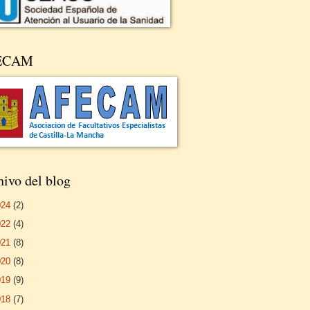
ECAM
ivo del blog
024
(2)
022
(4)
021
(8)
020
(8)
019
(9)
018
(7)