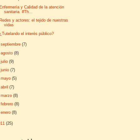
Enfermería y Calidad de la atención
sanitaria. #Th...
Redes y actores: el tejido de nuestras
vidas
¿Tutelando el interés público?
►
septiembre
(7)
►
agosto
(8)
►
julio
(9)
►
junio
(7)
►
mayo
(5)
►
abril
(7)
►
marzo
(8)
►
febrero
(8)
►
enero
(8)
011
(25)