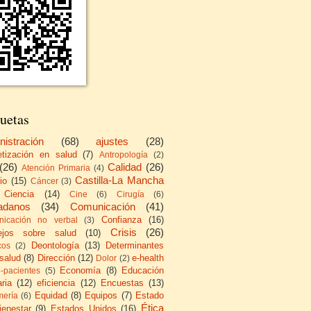
uetas
nistración
(68)
ajustes
(28)
etización en salud
(7)
Antropología
(2)
(26)
Calidad
(26)
Atención Primaria
(4)
Castilla-La Mancha
io
(15)
Cáncer
(3)
Ciencia
(14)
Cine
(6)
Cirugía
(6)
adanos
(34)
Comunicación
(41)
Confianza
(16)
icación no verbal
(3)
Crisis
(26)
ejos sobre salud
(10)
Deontología
(13)
Determinantes
cos
(2)
 salud
(8)
Dirección
(12)
e-health
Dolor
(2)
Economía
(8)
Educación
e-pacientes
(5)
ria
(12)
eficiencia
(12)
Encuestas
(13)
Equidad
(8)
Equipos
(7)
Estado
mería
(6)
Ética
ienestar
(9)
Estados Unidos
(16)