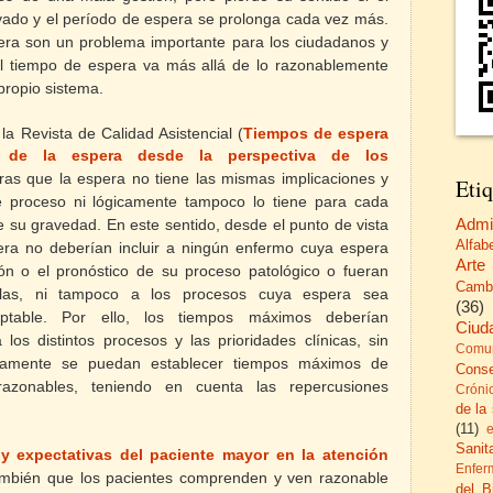
ado y el período de
espera
se prolonga cada vez más.
era
son un problema importante para los ciudadanos y
el tiempo de
espera
va más allá de lo razonablemente
propio sistema.
a Revista de Calidad Asistencial (
Tiempos de
espera
s de la espera desde la perspectiva de los
aras que la espera no tiene las mismas implicaciones y
Etiq
e proceso ni lógicamente tampoco lo tiene para cada
Admi
e su gravedad. En este sentido, desde el punto de vista
Alfab
spera no deberían incluir a ningún enfermo cuya espera
Arte
n o el pronóstico de su proceso patológico o fueran
Camb
elas, ni tampoco a los procesos cuya espera sea
(36)
eptable. Por ello, los tiempos máximos deberían
Ciud
los distintos procesos y las prioridades clínicas, sin
Comun
riamente se puedan establecer tiempos máximos de
Cons
razonables, teniendo en cuenta las repercusiones
Cróni
de la
(11)
Sanita
y expectativas del paciente mayor en la atención
Enfer
ambién que los pacientes comprenden y ven razonable
del B