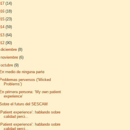
017
(14)
016
(18)
015
(23)
014
(59)
013
(64)
012
(90)
►
diciembre
(8)
►
noviembre
(6)
▼
octubre
(9)
En medio de ninguna parte
Problemas perversos (‘Wicked
Problems’)
En primera persona: ‘My own patient
experience’
Sobre el futuro del SESCAM
‘Patient experience’: hablando sobre
calidad perci...
‘Patient experience’: hablando sobre
calidad perci...