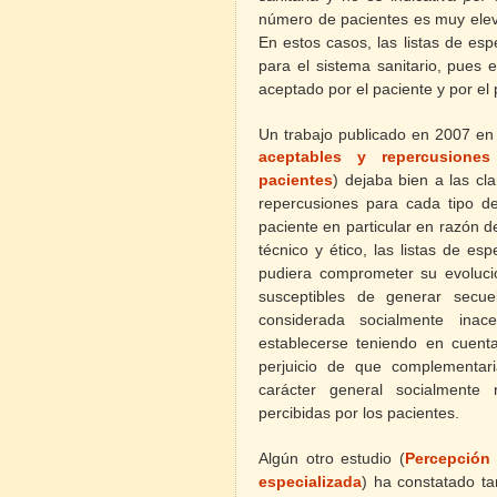
número de pacientes es muy elev
En estos casos, las
listas
de
esp
para el sistema sanitario, pues 
aceptado por el paciente y por el 
Un trabajo publicado en 2007 en l
aceptables y repercusione
)
dejaba bien a las cl
pacientes
repercusiones para cada tipo d
paciente en particular en razón d
técnico y ético, las listas de e
pudiera comprometer su evolució
susceptibles de generar secu
considerada socialmente inac
establecerse teniendo en cuenta 
perjuicio de que complementa
carácter general socialmente 
percibidas por los pacientes.
Algún otro estudio (
Percepción 
especializada
) ha constatado t