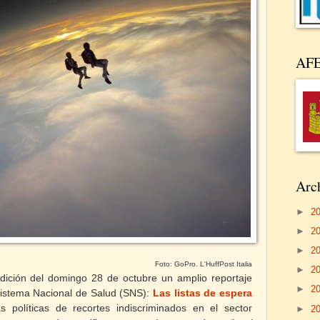
AF
Arch
►
2
►
2
►
2
Foto: GoPro. L'HuffPost Italia
►
2
dición del domingo 28 de octubre un amplio reportaje
►
2
 Sistema Nacional de Salud (SNS):
Las listas de espera
s políticas de recortes indiscriminados en el sector
►
2