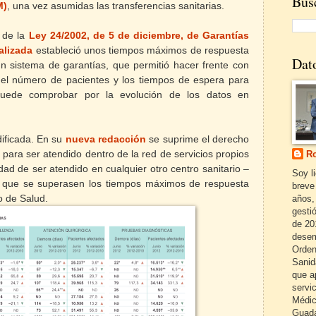
Busc
M)
, una vez asumidas las transferencias sanitarias.
 de la
Ley 24/2002, de 5 de diciembre, de Garantías
alizada
estableció unos tiempos máximos de respuesta
Dat
un sistema de garantías, que
permitió hacer frente con
 el número de pacientes y los tiempos de espera para
puede comprobar por la evolución de los datos en
ificada. En su
nueva redacción
se suprime el derecho
o para ser atendido dentro de la red de servicios propios
Ro
ad de ser atendido en cualquier otro centro sanitario –
Soy l
e que se superasen los tiempos máximos de respuesta
breve
o de Salud.
años,
gestió
de 20
desem
Orden
Sanid
que a
servi
Médic
Guada