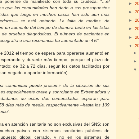
 a ponerse de manifiesto con toda su crudeza:
“…
el
►
2
es que las comunidades han dado a sus presupuestos
►
2
tidas que luego en muchos casos han sido aún más
►
2
teriores— se está notando. La falta de medios, de
n un aumento del tiempo de demora tanto en las listas
►
2
 de pruebas diagnósticas. El número de pacientes en
►
2
 ecografía o una resonancia ha aumentado un 4%”.
▼
2
 de 2012 el tiempo de espera para operarse aumentó en
sperando y durante más tiempo, porque el plazo de
ntado: de
32 a
72 días, según los datos facilitados por
 han negado a aportar información).
na comunidad puede presumir de la situación de sus
ón es especialmente grave y sonrojante en Extremadura y
iudadanos de estas dos comunidades esperan para
58 días más de media, respectivamente –hasta los 109
edio”.
ra
en atención sanitaria no son exclusivas del SNS; son
hos países con sistemas sanitarios públicos de
supuesto global cerrado, y no en los sistemas de