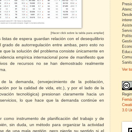
Presi
Atenc
Desde
inter
Asist
Servi
[Hacer click sobre la tabla para ampliar]
Políti
as
listas
de
espera
guardan relación con el desequilibrio
Gesti
el grado de autorregulación entre ambas, pero esto no
Econo
 de que la solución del problema consiste únicamente en
Educa
Comun
idencia empírica internacional pone de manifiesto que
Sanita
ativos de recursos no se han demostrado realmente
Ver to
ema.
 de la demanda, (envejecimiento de la población,
ción por la calidad de vida, etc.), y por el lado de la
novación tecnológica) presionan claramente hacia un
Regim
Ferná
e servicios, lo que hace que la demanda continúe en
Creat
3.0 U
r como instrumento de planificación del trabajo y de
ién, sin duda, un método para organizar la actividad
se
de una mala gestión, pero pierde su sentido si el