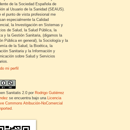
dente de la Sociedad Española de
ión al Usuario de la Sanidad (SEAUS).
 el punto de vista profesional me
esan especialmente la Calidad
encial, la Investigación en Sistemas y
cios de Salud, la Salud Pública, la
ca y la Gestión Sanitaria, (digamos la
ón Pública en general), la Sociología y la
mía de la Salud, la Bioética, la
ción Sanitaria y la Información y
icación sobre Salud y Servicios
rios.
do mi perfil
en Sanitatis 2.0
por
Rodrigo Gutiérrez
ndez
se encuentra bajo una
Licencia
ive Commons Atribución-NoComercial
nported
.