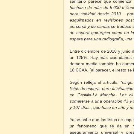
sanitario parece que comienza
hachazo de más de 5.000 millon
para sanidad desde 2010 —par
esquilmados en revisiones pos
personal y de camas se traduce e
de espera quirúrgica como en la
espera para una radiografía, una
Entre diciembre de 2010 y junio
un 125%. Hay más ciudadanos e
demora media también ha aume
10 CCAA, (al parecer, el resto se
Según refleja el artículo,
“ningu
listas de espera, pero la situaci
en Castilla-La Mancha. Los c
someterse a una operación 43 y 
y 107 días-, que hace un año y m
Ya se sabe que las
listas
de
espe
un fenómeno que se da en muc
aseguramiento universal y pre