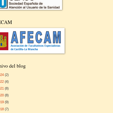
ECAM
ivo del blog
024
(2)
022
(4)
021
(8)
020
(8)
019
(9)
018
(7)