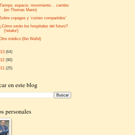
Tiempo, espacio, movimiento… cambio
(en Thomas Mann)
Sobre copagos y ‘costes compartidos’
¿Cómo serán los hospitales del futuro?
('retake')
Otro médico (Ibn Wafid)
013
(64)
012
(90)
011
(25)
ar en este blog
os personales