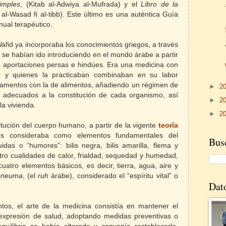
imples
, (Kitab al-Adwiya al-Mufrada) y el
Libro de la
 al-Wasad fi al-tibb). Este último es una auténtica Guía
ual terapéutico.
afid ya incorporaba los conocimientos griegos, a través
 se habían ido introduciendo en el mundo árabe a partir
n aportaciones persas e hindúes. Era una medicina con
o y quienes la practicaban combinaban en su labor
dicamentos con la de alimentos, añadiendo un régimen de
►
2
os adecuados a la constitución de cada organismo, así
►
2
la vivienda.
►
2
itución del cuerpo humano, a partir de la vigente
teoría
s consideraba como elementos fundamentales del
Busc
idas o “humores”: bilis negra, bilis amarilla, flema y
ro cualidades de calor, frialdad, sequedad y humedad,
cuatro elementos básicos, es decir, tierra, agua, aire y
pneuma
, (el
ruh
árabe), considerado el “espíritu vital” o
Dat
os, el arte de la medicina consistía en mantener el
expresión de salud, adoptando medidas preventivas o