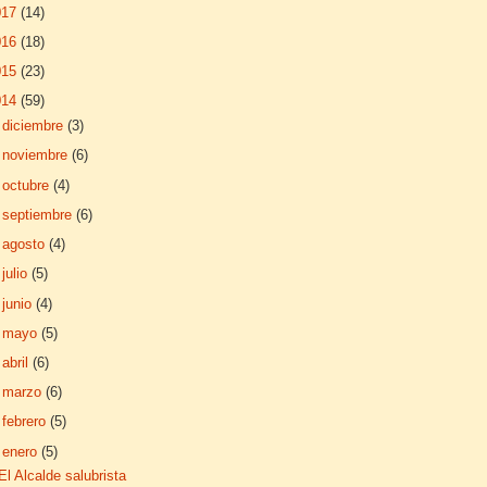
017
(14)
016
(18)
015
(23)
014
(59)
►
diciembre
(3)
►
noviembre
(6)
►
octubre
(4)
►
septiembre
(6)
►
agosto
(4)
►
julio
(5)
►
junio
(4)
►
mayo
(5)
►
abril
(6)
►
marzo
(6)
►
febrero
(5)
▼
enero
(5)
El Alcalde salubrista