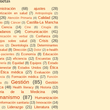
uetas
nistración
(68)
ajustes
(28)
etización en salud
(7)
Antropología
(2)
(26)
Calidad
(26)
Atención Primaria
(4)
Castilla-La Mancha
io
(15)
Cáncer
(3)
Ciencia
(14)
Cine
(6)
Cirugía
(6)
adanos
(34)
Comunicación
(41)
Confianza
(16)
icación no verbal
(3)
Crisis
(26)
ejos sobre salud
(10)
Deontología
(13)
Determinantes
cos
(2)
 salud
(8)
Dirección
(12)
e-health
Dolor
(2)
Economía
(8)
Educación
e-pacientes
(5)
ria
(12)
eficiencia
(12)
Encuestas
(13)
Equidad
(8)
Equipos
(7)
Estado
mería
(6)
Ética
ienestar
(9)
Estados Unidos
(16)
Ética médica
(27)
Evaluación
(10)
Formación médica
(17)
ncia
(5)
Función
Gestión
(85)
Gestión
ca
(5)
ica
(48)
Health literacy
(9)
Historia
(12)
toria de la Medicina
(44)
manismo
(87)
Humanización
Información sanitaria
(13)
Innovación
(14)
Liderazgo
(21)
Literatura
(49)
(2)