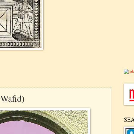
 Wafid)
SE