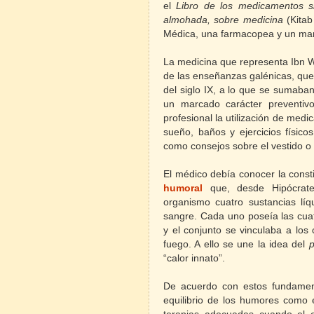
el
Libro de los medicamentos s
almohada, sobre medicina
(Kitab
Médica, una farmacopea y un man
La medicina que representa Ibn W
de las enseñanzas galénicas, que
del siglo IX, a lo que se sumaba
un marcado carácter preventiv
profesional la utilización de me
sueño, baños y ejercicios físic
como consejos sobre el vestido o 
El médico debía conocer la const
humoral
que, desde Hipócrate
organismo cuatro sustancias líqu
sangre. Cada uno poseía las cuat
y el conjunto se vinculaba a los 
fuego. A ello se une la idea del
“calor innato”.
De acuerdo con estos fundament
equilibrio de los humores como 