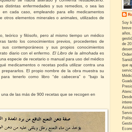
uilibrio se había alterado y convenía restablecerlo.
as distintas enfermedades y sus remedios, o sea las
se en cada caso, empleando para ello medicamentos
Ro
de otros elementos minerales o animales, utilizados de
Soy l
breve
años,
o, teórico y filósofo, pero al mismo tiempo un médico
gestió
ras tanto los conocimientos previos, procedentes de
de 20
e sus contemporáneos y sus propios conocimientos
desem
 trato diario con el enfermo.
El Libro de la almohada
es
Orden
una especie de recetario o manual para uso del médico
Sanid
que a
ué medicamentos o recetas podía utilizar contra una
servi
e prepararlos. El propio nombre de la obra muestra su
Médic
, para tenerlo como libro “de cabecera” o “bajo la
Guada
Presi
Atenc
s una de las más de 900 recetas que se recogen en
Desde
inter
Asist
Servi
Políti
Gesti
Econo