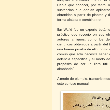
terapias adecuadas cuando el eq
Había que conocer, por tanto, l
sustancias que debían aplicar
obtenidos a partir de plantas y 
forma aislada o combinados.
Ibn Wafid fue un experto botánic
práctico que recogió en sus ob
autores antiguos, como los d
científicos obtenidos a partir del
una buena prueba de ello, como 
común que solo necesita saber q
dolencia específica y el modo d
propósito de ser un libro útil
almohada”…
A modo de ejemplo, transcribimo
este curioso manual.