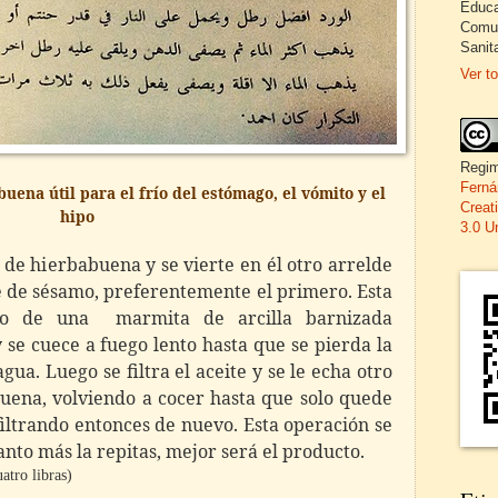
Educa
Comun
Sanita
Ver to
Regim
Ferná
uena útil para el frío del estómago, el vómito y el
Creat
hipo
3.0 U
de hierbabuena y se vierte en él otro arrelde
te de sésamo, preferentemente el primero. Esta
go de una marmita de arcilla barnizada
 se cuece a fuego lento hasta que se pierda la
ua. Luego se filtra el aceite y se le echa otro
uena, volviendo a cocer hasta que solo quede
iltrando entonces de nuevo. Esta operación se
anto más la repitas, mejor será el producto.
atro libras)