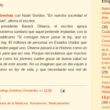
Etiq
4):
Admi
Alfab
trevista
con Noah Gordon.
“En nuestra sociedad el
Arte
ote”
, afirma el escritor.
Camb
 presidente Barack Obama, el escritor apoya
(36)
Ciud
istema sanitario que aquel pretende implantar, con la
Comun
ublicano: “
Si consigue hacer pasar la ley, que es
Cons
 hay 45 millones de personas en Estados Unidos que
Cróni
ueden pagar uno, Obama pasará a la Historia como un
de la
os para que así sea. Porque necesitamos que muchos
(11)
ue como los jóvenes suelen gozar de buena salud no
Sanita
Enfer
ia de este asunto. No se imaginan que un día vayan a
del B
como es ley de vida, y que necesitarán esa red de
(29)
Evide
Públi
Públ
odrigo Gutiérrez Fernández
en
23:59
His
Hu
(34)
toria de la Medicina
,
Humanismo
,
Medicamentos
Jovell