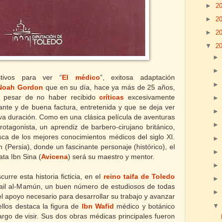
►
2
►
2
►
2
▼
2
tivos para ver “
El médico
”, exitosa adaptación
Noah Gordon
que en su día, hace ya más de 25 años,
 A pesar de no haber recibido
críticas
excesivamente
sante y de buena factura, entretenida y que se deja ver
iva duración. Como en una clásica película de aventuras
rotagonista, un aprendiz de barbero-cirujano británico,
a de los mejores conocimientos médicos del siglo XI.
 (Persia), donde un fascinante personaje (histórico), el
ata Ibn Sina (
Avicena
) será su maestro y mentor.
rre esta historia ficticia, en el
reino taifa de Toledo
mail al-Mamún, un buen número de estudiosos de todas
l apoyo necesario para desarrollar su trabajo y avanzar
ellos destaca la figura de
Ibn Wafid
médico y botánico
argo de visir. Sus dos obras médicas principales fueron