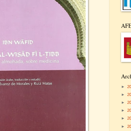
AF
Arch
►
2
►
2
►
2
►
2
►
2
►
2