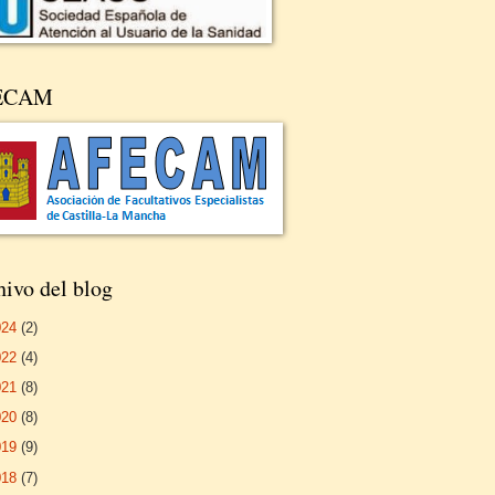
ECAM
ivo del blog
024
(2)
022
(4)
021
(8)
020
(8)
019
(9)
018
(7)