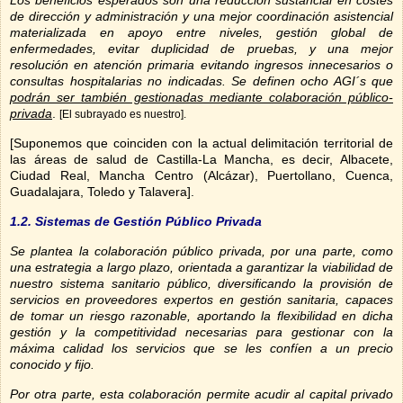
Los beneficios esperados son una reducción sustancial en costes
de dirección y administración y una mejor coordinación asistencial
materializada en apoyo entre niveles, gestión global de
enfermedades, evitar duplicidad de pruebas, y una mejor
resolución en atención primaria evitando ingresos innecesarios o
consultas hospitalarias no indicadas. Se definen ocho AGI´s que
podrán ser también gestionadas mediante colaboración público
-
privada
.
[El subrayado es nuestro].
[Suponemos que coinciden con la actual delimitación territorial de
las áreas de salud de Castilla-La Mancha, es decir, Albacete,
Ciudad Real, Mancha Centro (Alcázar), Puertollano, Cuenca,
Guadalajara, Toledo y Talavera].
1.2. Sistemas de Gestión Público Privada
Se plantea la colaboración público privada, por una parte, como
una estrategia a largo plazo, orientada a garantizar la viabilidad de
nuestro sistema sanitario público, diversificando la provisión de
servicios en proveedores expertos en gestión sanitaria, capaces
de tomar un riesgo razonable, aportando la flexibilidad en dicha
gestión y la competitividad necesarias para gestionar con la
máxima calidad los servicios que se les confíen a un precio
conocido y fijo.
Por otra parte, esta colaboración permite acudir al capital privado