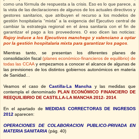
como una fórmula de respuesta a la crisis. Eso es lo que parece, a
la vista de las declaraciones de algunos de los actuales directivos y
gestores sanitarios, que atribuyen el recurso a los modelos de
gestión hospitalaria “mixta” a la exigencia del Ejecutivo central de
cambiar la estrategia regional en el área sanitaria con el fin de
garantizar el pago a los proveedores. O eso dicen las noticias:
Rajoy induce a los Ejecutivos manchego y valenciano a optar
por la gestión hospitalaria mixta para garantizar los pagos
.
Mientras tanto, se presentan los diferentes planes de
consolidación fiscal
(planes económico-financieros de equilibrio) de
todas las CCAA
y empezamos a conocer el alcance de algunas de
las previsiones de los distintos gobiernos autonómicos en materia
de Sanidad…
Veamos el caso de
Castilla-La Mancha
y las medidas que
contempla el denominado
PLAN ECONÓMICO FINANCIERO DE
REEQUILIBRIO DE CASTILLA-LA MANCHA 2012- 2014
.
En el apartado de
MEDIDAS CORRECTORAS DE INGRESOS
2012
aparecen:
OPERACIONES DE COLABORACION PUBLICO-PRIVADA EN
MATERIA SANITARIA
(pág. 40)