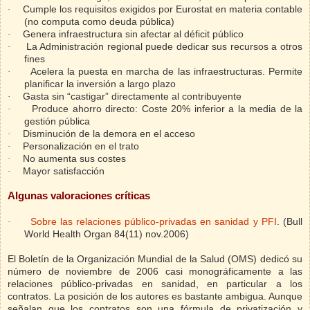
Cumple los requisitos exigidos por Eurostat en materia contable
·
(no computa como deuda pública)
Genera infraestructura sin afectar al déficit público
·
La Administración regional puede dedicar sus recursos a otros
·
fines
Acelera la puesta en marcha de las infraestructuras. Permite
·
planificar la inversión a largo plazo
Gasta sin “castigar” directamente al contribuyente
·
Produce ahorro directo: Coste 20% inferior a la media de la
·
gestión pública
Disminución de la demora en el acceso
·
Personalización en el trato
·
No aumenta sus costes
·
Mayor satisfacción
·
Algunas valoraciones críticas
Sobre las relaciones público-privadas en sanidad y PFI
.
(
Bull
·
World Health Organ
84(11) nov.2006)
El Boletín de la Organización Mundial de la Salud (OMS) dedicó su
número de noviembre de 2006 casi monográficamente a las
relaciones público-privadas en sanidad, en particular a los
contratos. La posición de los autores es bastante ambigua. Aunque
señalan que los contratos son una fórmula de privatización y