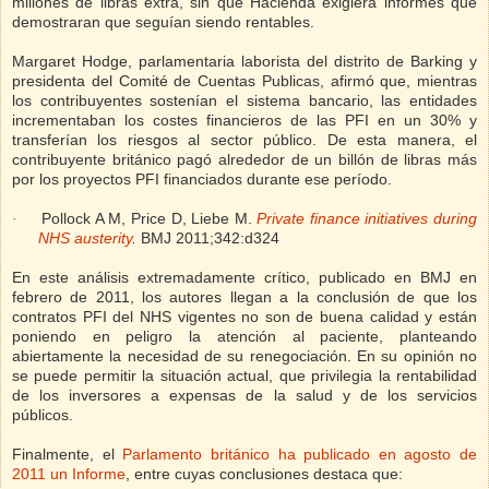
millones de libras extra, sin que Hacienda exigiera informes que
demostraran que seguían siendo rentables.
Margaret Hodge, parlamentaria laborista del distrito de Barking y
presidenta del Comité de Cuentas Publicas, afirmó que, mientras
los contribuyentes sostenían el sistema bancario, las entidades
incrementaban los costes financieros de las PFI en un 30% y
transferían los riesgos al sector público. De esta manera, el
contribuyente británico pagó alrededor de un billón de libras más
por los proyectos PFI financiados durante ese período.
Pollock A M, Price D, Liebe M.
Private finance initiatives during
·
NHS austerity
.
BMJ 2011;342:d324
En este análisis extremadamente crítico, publicado en BMJ en
febrero de 2011, los autores llegan a la conclusión de que los
contratos PFI del NHS vigentes no son de buena calidad y están
poniendo en peligro la atención al paciente, planteando
abiertamente la necesidad de su renegociación. En su opinión no
se puede permitir la situación actual, que privilegia la rentabilidad
de los inversores a expensas de la salud y de los servicios
públicos.
Finalmente, el
Parlamento británico ha publicado en agosto de
2011 un Informe
, entre cuyas conclusiones destaca que: