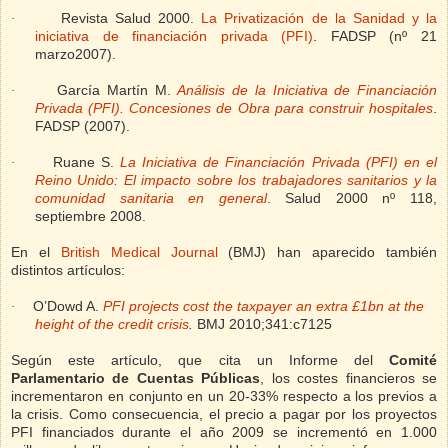
Revista Salud 2000.
La Privatización de la Sanidad y la
·
iniciativa de financiación privada (PFI)
. FADSP (nº 21
marzo2007).
García Martín M.
Análisis de la Iniciativa de Financiación
·
Privada (PFI). Concesiones de Obra para construir hospitales
.
FADSP (2007).
Ruane S.
La Iniciativa de Financiación Privada (PFI) en el
·
Reino Unido: El impacto sobre los trabajadores sanitarios y la
comunidad sanitaria en general
. Salud 2000 nº 118,
septiembre 2008.
En el
British Medical Journal
(BMJ) han aparecido también
distintos artículos:
O’Dowd A.
PFI projects cost the taxpayer an extra £1bn at the
·
height of the credit crisis
.
BMJ 2010;341:c7125
Según este artículo, que cita un Informe del
Comité
Parlamentario de Cuentas Públicas
, los costes financieros se
incrementaron en conjunto en un 20-33% respecto a los previos a
la crisis. Como consecuencia, el precio a pagar por los proyectos
PFI financiados durante el año 2009 se incrementó en 1.000