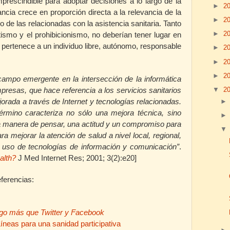
prescindible para adoptar decisiones a lo largo de la
►
2
ncia crece en proporción directa a la relevancia de la
►
2
 de las relacionadas con la asistencia sanitaria. Tanto
►
2
ismo y el prohibicionismo, no deberían tener lugar en
n pertenece a un individuo libre, autónomo, responsable
►
2
►
2
►
2
ampo emergente en la intersección de la informática
▼
2
mpresas, que hace referencia a los servicios sanitarios
ejorada a través de Internet y tecnologías relacionadas.
érmino caracteriza no sólo una mejora técnica, sino
 manera de pensar, una actitud y un compromiso para
ra mejorar la atención de salud a nivel local, regional,
 uso de tecnologías de información y comunicación”
.
alth?
J Med Internet Res; 2001; 3(2):e20]
eferencias:
lgo más que Twitter y Facebook
íneas para una sanidad participativa