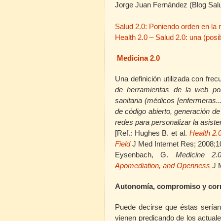
Jorge Juan Fernández (Blog Salu
Salud 2.0: Poniendo orden en l
Health 2.0 – Salud 2.0: una (posi
Medicina 2.0
Una definición utilizada con frec
de herramientas de la web
por
sanitaria (médicos [enfermeras...
de código abierto, generación de
redes para personalizar la asiste
[Ref.: Hughes B. et al.
Health 2.
Field
J Med Internet Res; 2008;1
Eysenbach, G.
Medicine 2
Apomediation, and Openness
J 
Autonomía, compromiso y cor
Puede decirse que éstas
serían
vienen predicando de los actuale