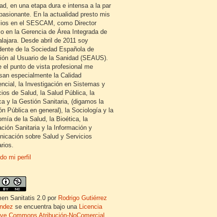
ad, en una etapa dura e intensa a la par
pasionante. En la actualidad presto mis
cios en el SESCAM, como Director
o en la Gerencia de Área Integrada de
lajara. Desde abril de 2011 soy
dente de la Sociedad Española de
ión al Usuario de la Sanidad (SEAUS).
 el punto de vista profesional me
esan especialmente la Calidad
encial, la Investigación en Sistemas y
cios de Salud, la Salud Pública, la
ca y la Gestión Sanitaria, (digamos la
ón Pública en general), la Sociología y la
mía de la Salud, la Bioética, la
ción Sanitaria y la Información y
icación sobre Salud y Servicios
rios.
do mi perfil
en Sanitatis 2.0
por
Rodrigo Gutiérrez
ndez
se encuentra bajo una
Licencia
ive Commons Atribución-NoComercial