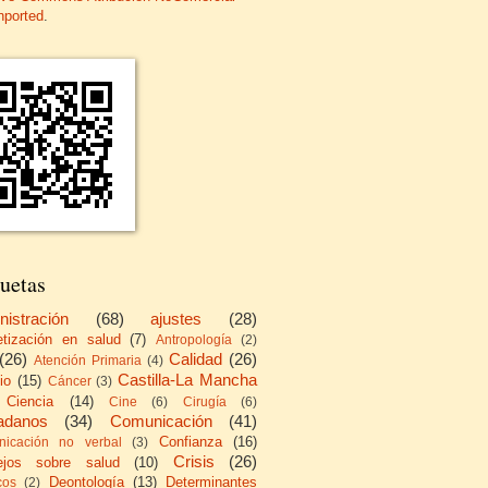
nported
.
uetas
nistración
(68)
ajustes
(28)
etización en salud
(7)
Antropología
(2)
(26)
Calidad
(26)
Atención Primaria
(4)
Castilla-La Mancha
io
(15)
Cáncer
(3)
Ciencia
(14)
Cine
(6)
Cirugía
(6)
adanos
(34)
Comunicación
(41)
Confianza
(16)
icación no verbal
(3)
Crisis
(26)
ejos sobre salud
(10)
Deontología
(13)
Determinantes
cos
(2)