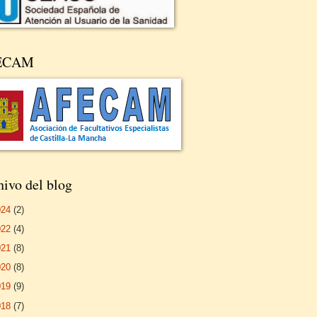
ECAM
ivo del blog
024
(2)
022
(4)
021
(8)
020
(8)
019
(9)
018
(7)