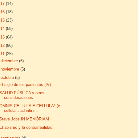
017
(14)
016
(18)
015
(23)
014
(59)
013
(64)
012
(90)
011
(25)
►
diciembre
(6)
►
noviembre
(5)
▼
octubre
(5)
El siglo de los pacientes (IV)
SALUD PÚBLICA y otras
consideraciones
OMNIS CELLULA E CELLULA* (e
cellula... ad infini...
Steve Jobs IN MEMÓRIAM
El abismo y la contrarrealidad