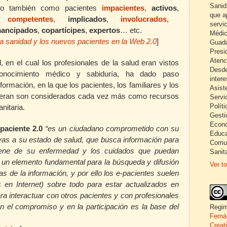
Sanid
do también como pacientes
impacientes
,
activos
,
que a
competentes
,
implicados
,
involucrados
,
servi
ancipados
,
copartícipes
,
expertos
… etc.
Médic
a sanidad y los nuevos pacientes en la Web 2.0
]
Guada
Presi
Atenc
l, en el cual los profesionales de la salud eran vistos
Desde
onocimiento médico y sabiduría, ha dado paso
inter
formación, en la que los pacientes, los familiares y los
Asist
neran son considerados cada vez más como recursos
Servi
Políti
nitaria.
Gesti
Econo
paciente 2.0
“es un ciudadano comprometido con su
Educa
ivas a su estado de salud, que busca información para
Comun
tiene de su enfermedad y los cuidados que puedan
Sanita
 un elemento fundamental para la búsqueda y difusión
Ver to
as de la información, y por ello los e-pacientes suelen
 en Internet) sobre todo para estar actualizados en
a interactuar con otros pacientes y con profesionales
en el compromiso y en la participación es la base del
Regim
Ferná
Creat