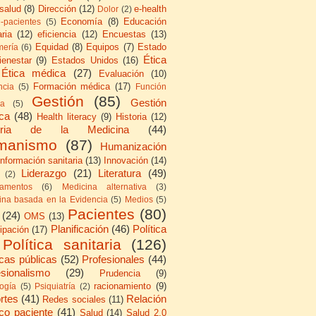
 salud
(8)
Dirección
(12)
e-health
Dolor
(2)
Economía
(8)
Educación
e-pacientes
(5)
ria
(12)
eficiencia
(12)
Encuestas
(13)
Equidad
(8)
Equipos
(7)
Estado
mería
(6)
Ética
ienestar
(9)
Estados Unidos
(16)
Ética médica
(27)
Evaluación
(10)
Formación médica
(17)
ncia
(5)
Función
Gestión
(85)
Gestión
ca
(5)
ica
(48)
Health literacy
(9)
Historia
(12)
toria de la Medicina
(44)
manismo
(87)
Humanización
Información sanitaria
(13)
Innovación
(14)
Liderazgo
(21)
Literatura
(49)
(2)
amentos
(6)
Medicina alternativa
(3)
ina basada en la Evidencia
(5)
Medios
(5)
Pacientes
(80)
(24)
OMS
(13)
Planificación
(46)
Política
cipación
(17)
Política sanitaria
(126)
icas públicas
(52)
Profesionales
(44)
esionalismo
(29)
Prudencia
(9)
racionamiento
(9)
logía
(5)
Psiquiatría
(2)
rtes
(41)
Relación
Redes sociales
(11)
co paciente
(41)
Salud
(14)
Salud 2.0