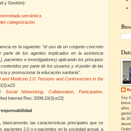
d y Gestión):
a mermelada semántica
ble) categorización
Busc
uencia es la siguiente:
“el uso de un conjunto concreto
Dat
 parte de los agentes implicados en la asistencia
], pacientes e investigadores) aplicando los principios
 contenidos por parte de los usuarios y el poder de las
ncia y promocionar la educación sanitaria”.
0 and Medicine 2.0: Tensions and Controversies in the
0(3):e23
Ro
.0:
Social Networking, Collaboration, Participation,
Soy l
Med Internet Res;
2008;10(3):e22]
breve
años,
responsabilidad
gestió
de 20
, básicamente, las características principales que se
desem
s pacientes 2.0 o e-pacientes en la sociedad actual, a
Orden