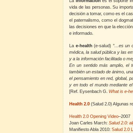
La
información
es el soporte im
vida de las personas. Su importa
decisión a tomar, como es el caso
el paternalismo, como el dogmat
las decisiones en que la elecció
e informado.
La
e-health
(e-salud)
“…es un c
médica, la salud pública y las e
y a la información facilitada o m
En un sentido más amplio, el t
también un estado de ánimo, una
el pensamiento en red, global, pa
y en todo el mundo mediante el
[Ref.
Eysenbach G.
What is e-he
Health 2.0
(Salud 2.0) Algunas r
Health 2.0 Opening Video
–2007
Joan Carles March:
Salud 2.0: a
Manifiesto Abla 2010:
Salud 2.0 L