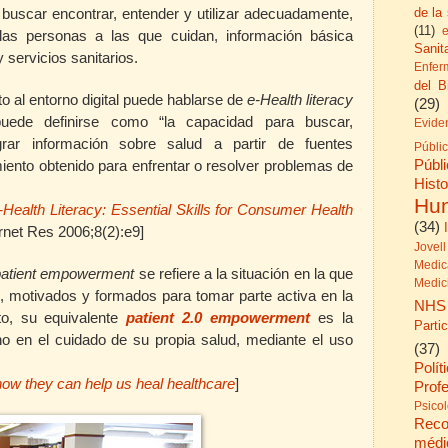
de la
buscar encontrar, entender y utilizar adecuadamente,
(11)
llas personas a las que cuidan, información básica
Sanita
 servicios sanitarios.
Enfer
del B
 al entorno digital puede hablarse de
e-Health literacy
(29)
ue puede definirse como “la capacidad para buscar,
Evide
grar información sobre salud a partir de fuentes
Públi
Públ
imiento obtenido para enfrentar o resolver problemas de
His
Hu
-Health Literacy: Essential Skills for Consumer Health
(34)
rnet Res 2006;8(2):e9]
Jovell
Medic
patient empowerment
se refiere a la situación en la que
Medic
, motivados y formados para tomar parte activa en la
NHS
to, su equivalente
patient 2.0 empowerment
es la
Parti
ano en el cuidado de su propia salud, mediante el uso
(37)
Polít
 how they can help us heal healthcare
]
Prof
Psico
Reco
médi