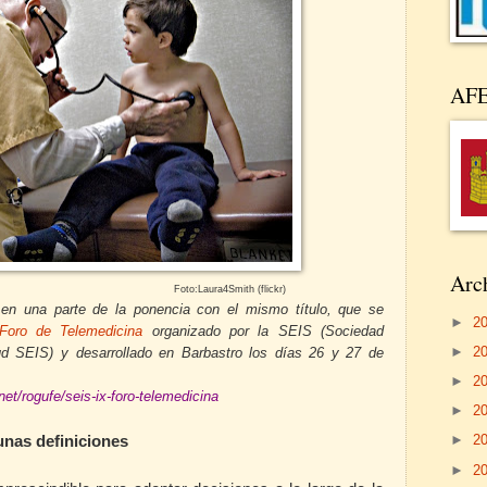
AF
Arch
ra4Smith (flickr)
 en una parte de la ponencia con el mismo título, que se
►
2
Foro de Telemedicina
organizado por la SEIS (Sociedad
►
2
ud SEIS) y desarrollado en Barbastro los días 26 y 27 de
►
2
net/rogufe/seis-ix-foro-telemedicina
►
2
►
2
unas definiciones
►
2