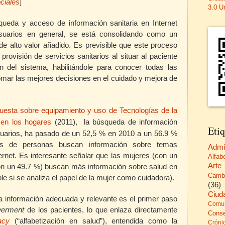
ociales
]
3.0 U
ueda y acceso de información sanitaria en Internet
suarios en general, se está consolidando como un
y de alto valor añadido. Es previsible que este proceso
provisión de servicios sanitarios al situar al paciente
n del sistema, habilitándole para conocer todas las
tomar las mejores decisiones en el cuidado y mejora de
uesta sobre equipamiento y uso de Tecnologías de la
 en los hogares
(
2011),
la búsqueda de información
Etiq
suarios, ha pasado de un 52,5 % en 2010 a un 56.9 %
s de personas buscan información sobre temas
Admi
ernet. Es interesante señalar que las mujeres (con un
Alfab
Arte
on un 49.7 %) buscan más información sobre salud en
Camb
le si se analiza el papel de la mujer como cuidadora).
(36)
Ciud
información adecuada y relevante es el primer paso
Comun
erment
de los pacientes, lo que enlaza directamente
Cons
acy
(“alfabetización en salud”)
, entendida como la
Cróni