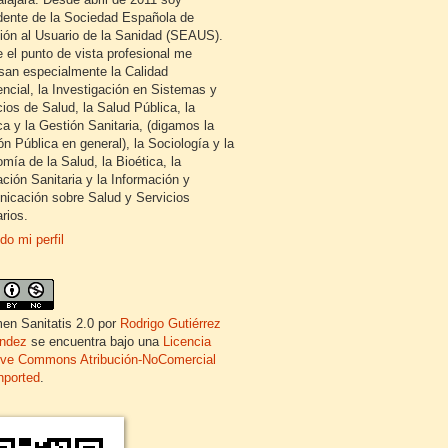
dente de la Sociedad Española de
ión al Usuario de la Sanidad (SEAUS).
 el punto de vista profesional me
esan especialmente la Calidad
encial, la Investigación en Sistemas y
cios de Salud, la Salud Pública, la
ca y la Gestión Sanitaria, (digamos la
ón Pública en general), la Sociología y la
mía de la Salud, la Bioética, la
ción Sanitaria y la Información y
icación sobre Salud y Servicios
rios.
do mi perfil
en Sanitatis 2.0
por
Rodrigo Gutiérrez
ndez
se encuentra bajo una
Licencia
ive Commons Atribución-NoComercial
nported
.