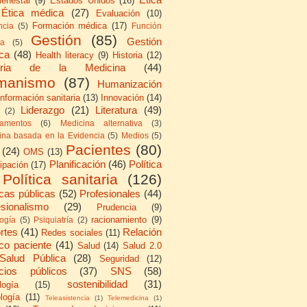
ienestar
(9)
Estados Unidos
(16)
Ética médica
(27)
Evaluación
(10)
Formación médica
(17)
ncia
(5)
Función
Gestión
(85)
Gestión
ca
(5)
ica
(48)
Health literacy
(9)
Historia
(12)
toria de la Medicina
(44)
manismo
(87)
Humanización
Información sanitaria
(13)
Innovación
(14)
Liderazgo
(21)
Literatura
(49)
(2)
amentos
(6)
Medicina alternativa
(3)
ina basada en la Evidencia
(5)
Medios
(5)
Pacientes
(80)
(24)
OMS
(13)
Planificación
(46)
Política
cipación
(17)
Política sanitaria
(126)
icas públicas
(52)
Profesionales
(44)
esionalismo
(29)
Prudencia
(9)
racionamiento
(9)
logía
(5)
Psiquiatría
(2)
rtes
(41)
Relación
Redes sociales
(11)
co paciente
(41)
Salud
(14)
Salud 2.0
Salud Pública
(28)
Seguridad
(12)
icios públicos
(37)
SNS
(58)
sostenibilidad
(31)
logía
(15)
logía
(11)
Teleasistencia
(1)
Telemedicina
(1)