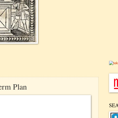
erm Plan
SE