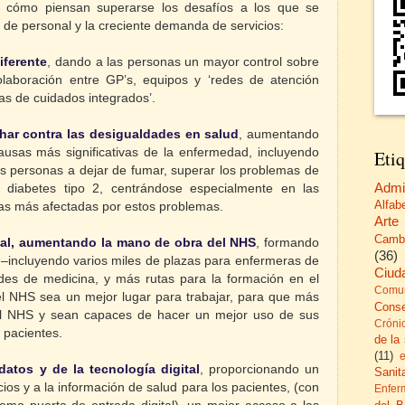
e cómo piensan superarse los desafíos a los que se
 de personal y la creciente demanda de servicios:
iferente
, dando a las personas un mayor control sobre
olaboración entre GP’s, equipos y ‘redes de atención
mas de cuidados integrados’.
char contra las desigualdades en salud
, aumentando
ausas más significativas de la enfermedad, incluyendo
Etiq
s personas a dejar de fumar, superar los problemas de
Admi
 diabetes tipo 2, centrándose especialmente en las
Alfab
as más afectadas por estos problemas.
Arte
Camb
onal, aumentando la mano de obra del NHS
, formando
(36)
 –incluyendo varios miles de plazas para enfermeras de
Ciud
des de medicina, y más rutas para la formación en el
Comun
 NHS sea un mejor lugar para trabajar, para que más
Cons
el NHS y sean capaces de hacer un mejor uso de sus
Cróni
s pacientes.
de la
(11)
atos y de la tecnología digital
, proporcionando un
Sanita
os y a la información de salud para los pacientes, (con
Enfer