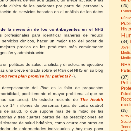
mo puerta de entrada digital), un mejor acceso a las
del B
(29)
toria clínica de los pacientes por parte del personal y
Evide
stación de servicios basados en el análisis de los datos
n.
Públi
Públ
His
de la inversión de los contribuyentes en el NHS
Hu
 profesionales para identificar maneras de reducir
s servicios clínicos, hacer un mejor uso del poder de
(34)
mejores precios en los productos más comúnmente
Jovell
 gestión y administración.
Medic
Medic
NHS
 en políticas de salud, analista y directora no ejecutiva
ías una breve entrada sobre el
Plan
del NHS en su blog
Parti
ng term plan promise for patients?
»
).
(37)
Polít
 decepcionante del
Plan
es la falta de propuestas
Prof
imorbilidad, posiblemente el mayor problema al que se
Psico
Reco
mas sanitarios). Un estudio reciente de
The Health
médi
 de 14 millones de personas (una de cada cuatro)
(19)
s de salud, lo que supone más de la mitad de las
serv
latorias y tres cuartas partes de las prescripciones en
Socio
el sistema de salud británico, como ocurre con otros en
Tecno
ededor de enfermedades individuales y hay muy poca