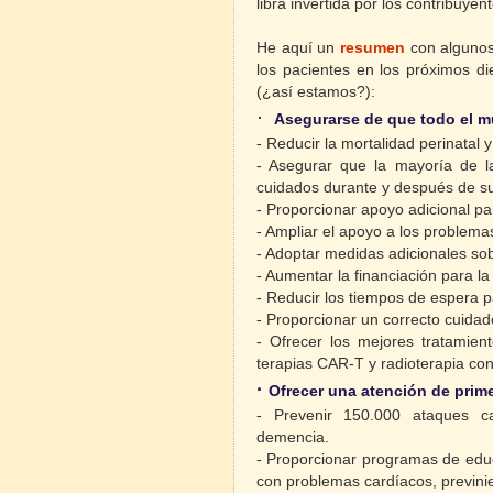
libra invertida por los contribuyen
He aquí un
resumen
con algunos 
los pacientes en los próximos d
(¿así estamos?):
·
Asegurarse de que todo el m
- Reducir la mortalidad perinatal 
- Asegurar que la mayoría de l
cuidados durante y después de 
- Proporcionar apoyo adicional 
- Ampliar el apoyo a los problema
- Adoptar medidas adicionales sob
- Aumentar la financiación para la
- Reducir los tiempos de espera 
- Proporcionar un correcto cuida
- Ofrecer los mejores tratamien
terapias CAR-T y radioterapia co
·
Ofrecer una atención de prime
- Prevenir 150.000 ataques ca
demencia.
- Proporcionar programas de educ
con problemas cardíacos, previn