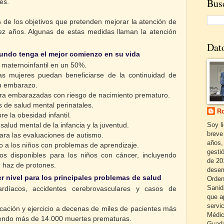
Busc
tes.
de los objetivos que pretenden mejorar la atención de
iez años. Algunas de estas medidas llaman la atención
Dat
undo tenga el mejor comienzo en su vida
y maternoinfantil en un 50%.
as mujeres puedan beneficiarse de la continuidad de
su embarazo.
para embarazadas con riesgo de nacimiento prematuro.
s de salud mental perinatales.
Ro
re la obesidad infantil.
Soy l
 salud mental de la infancia y la juventud.
breve
para las evaluaciones de autismo.
años,
do a los niños con problemas de aprendizaje.
gestió
tos disponibles para los niños con cáncer, incluyendo
de 20
n haz de protones.
desem
r nivel para los principales problemas de salud
Orden
Sanid
rdíacos, accidentes cerebrovasculares y casos de
que a
servi
ación y ejercicio a decenas de miles de pacientes más
Médic
iendo más de 14.000 muertes prematuras.
Guada