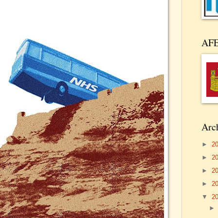
AF
Arch
►
2
►
2
►
2
►
2
▼
2