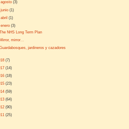
►
agosto
(3)
►
junio
(1)
►
abril
(1)
▼
enero
(3)
The NHS Long Term Plan
Mirror, mirror…
Guardabosques, jardineros y cazadores
018
(7)
017
(14)
016
(18)
015
(23)
014
(59)
013
(64)
012
(90)
011
(25)