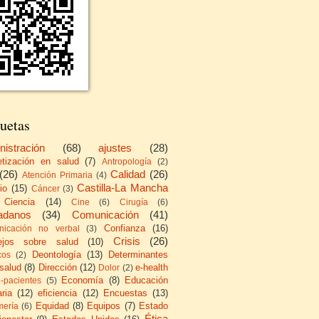
uetas
nistración
(68)
ajustes
(28)
etización en salud
(7)
Antropología
(2)
(26)
Calidad
(26)
Atención Primaria
(4)
Castilla-La Mancha
io
(15)
Cáncer
(3)
Ciencia
(14)
Cine
(6)
Cirugía
(6)
adanos
(34)
Comunicación
(41)
Confianza
(16)
icación no verbal
(3)
Crisis
(26)
ejos sobre salud
(10)
Deontología
(13)
Determinantes
cos
(2)
 salud
(8)
Dirección
(12)
e-health
Dolor
(2)
Economía
(8)
Educación
e-pacientes
(5)
ria
(12)
eficiencia
(12)
Encuestas
(13)
Equidad
(8)
Equipos
(7)
Estado
mería
(6)
Ética