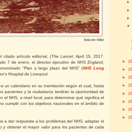
Malcolm Willet
itado artículo editorial, (
The Lancet
, April 15, 2017.
►
2
ado 7 de enero, el director ejecutivo de
NHS England
,
enominado “Plan a largo plazo del NHS” (
NHS Long
►
2
en's Hospital de Liverpool.
►
2
►
2
ora un calendario en su tramitación según el cual, hasta
los pacientes y la ciudadanía tendrán la oportunidad de
►
2
n el NHS, a nivel local, para determinar qué significa el
►
2
o cumplir con los objetivos nacionales en el ámbito de
►
2
►
2
ene a dar respuesta a los problemas del NHS, adaptar el
ro y obtener el mayor valor para los pacientes de cada