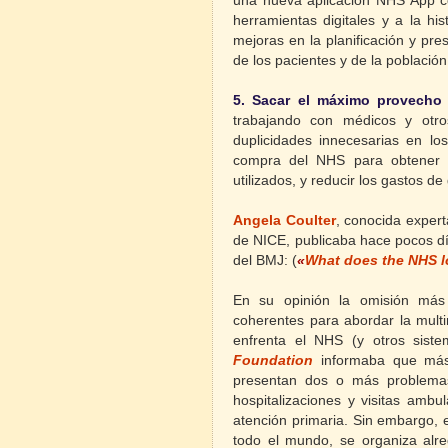
una nueva aplicación NHS App co
herramientas digitales y a la his
mejoras en la planificación y pre
de los pacientes y de la població
5. Sacar el máximo provecho 
trabajando con médicos y otros
duplicidades innecesarias en lo
compra del NHS para obtener 
utilizados, y reducir los gastos de
Angela Coulter
, conocida experta
de NICE, publicaba hace pocos d
del BMJ: (
«
What does the NHS lo
En su opinión la omisión más
coherentes para abordar la mult
enfrenta el NHS (y otros siste
Foundation
informaba que más
presentan dos o más problema
hospitalizaciones y visitas ambu
atención primaria. Sin embargo, 
todo el mundo, se organiza alr