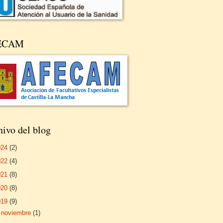
ECAM
ivo del blog
024
(2)
022
(4)
021
(8)
020
(8)
019
(9)
►
noviembre
(1)