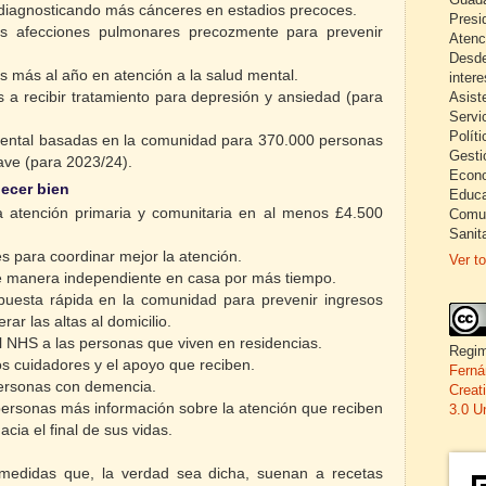
 diagnosticando más cánceres en estadios precoces.
Presi
 las afecciones pulmonares precozmente para prevenir
Atenc
Desde
s más al año en atención a la salud mental.
inter
Asist
a recibir tratamiento para depresión y ansiedad (para
Servi
Políti
 mental basadas en la comunidad para 370.000 personas
Gesti
ave (para 2023/24).
Econo
jecer bien
Educa
la atención primaria y comunitaria en al menos £4.500
Comun
Sanita
es para coordinar mejor la atención.
Ver to
de manera independiente en casa por más tiempo.
puesta rápida en la comunidad para prevenir ingresos
erar las altas al domicilio.
el NHS a las personas que viven en residencias.
Regim
os cuidadores y el apoyo que reciben.
Ferná
 personas con demencia.
Creat
personas más información sobre la atención que reciben
3.0 U
acia el final de sus vidas.
medidas que, la verdad sea dicha, suenan a recetas