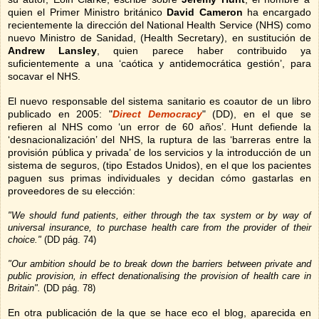
quien el Primer Ministro británico
David Cameron
ha encargado
recientemente la dirección del National Health Service (NHS) como
nuevo Ministro de Sanidad, (Health Secretary), en sustitución de
Andrew Lansley
, quien parece haber contribuido ya
suficientemente a una ‘caótica y antidemocrática gestión’, para
socavar el NHS.
El nuevo responsable del sistema sanitario es coautor de un libro
publicado en 2005: "
Direct Democracy
" (DD), en el que se
refieren al NHS como ‘un error de 60 años’. Hunt defiende la
‘desnacionalización’ del NHS, la ruptura de las ‘barreras entre la
provisión pública y privada’ de los servicios y la introducción de un
sistema de seguros, (tipo Estados Unidos), en el que los pacientes
paguen sus primas individuales y decidan cómo gastarlas en
proveedores de su elección:
"We should fund patients, either through the tax system or by way of
universal insurance, to purchase health care from the provider of their
choice."
(DD pág. 74)
"Our ambition should be to break down the barriers between private and
public provision, in effect denationalising the provision of health care in
Britain
".
(DD pág. 78)
En otra publicación de la que se hace eco el blog, aparecida en