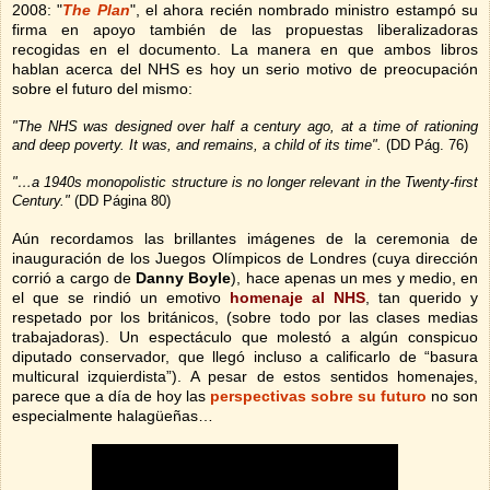
2008: "
The Plan
", el ahora recién nombrado ministro estampó su
firma en apoyo también de las propuestas liberalizadoras
recogidas en el documento. La manera en que ambos libros
hablan acerca del NHS es hoy un serio motivo de preocupación
sobre el futuro del mismo:
"The NHS was designed over half a century ago, at a time of rationing
and deep poverty. It was, and remains, a child of its time".
(DD Pág. 76)
"…a 1940s monopolistic structure is no longer relevant in the Twenty-first
Century."
(DD Página 80)
Aún recordamos las brillantes imágenes de la ceremonia de
inauguración de los Juegos Olímpicos de Londres (cuya dirección
corrió a cargo de
Danny Boyle
), hace apenas un mes y medio, en
el que se rindió un emotivo
homenaje al NHS
, tan querido y
respetado por los británicos, (sobre todo por las clases medias
trabajadoras). Un espectáculo que molestó a algún conspicuo
diputado conservador, que llegó incluso a calificarlo de “basura
multicural izquierdista”). A pesar de estos sentidos homenajes,
parece que a día de hoy las
perspectivas sobre su futuro
no son
especialmente halagüeñas…