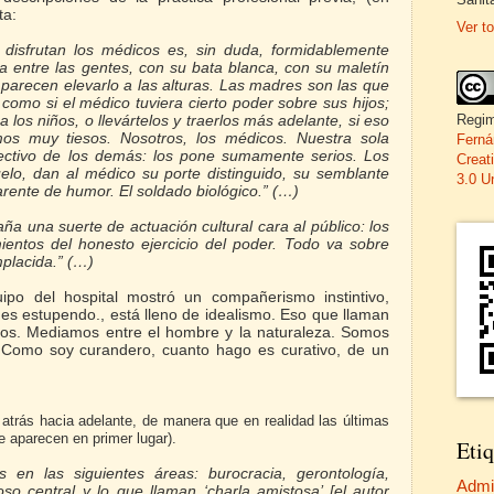
ta:
Ver to
 disfrutan los médicos es, sin duda, formidablemente
a entre las gentes, con su bata blanca, con su maletín
 parecen elevarlo a las alturas. Las madres son las que
como si el médico tuviera cierto poder sobre sus hijos;
Regim
los niños, o llevártelos y traerlos más adelante, si eso
os muy tiesos. Nosotros, los médicos. Nuestra sola
Ferná
ectivo de los demás: los pone sumamente serios. Los
Creat
elo, dan al médico su porte distinguido, su semblante
3.0 U
arente de humor. El soldado biológico.” (…)
ña una suerte de actuación cultural cara al público: los
ientos del honesto ejercicio del poder. Todo va sobre
placida.” (…)
uipo del hospital mostró un compañerismo instintivo,
o es estupendo., está lleno de idealismo. Eso que llaman
ros. Mediamos entre el hombre y
la naturaleza. Somos
 Como soy curandero, cuanto hago es curativo, de un
 atrás hacia adelante, de manera que en realidad las últimas
e aparecen en primer lugar).
Etiq
 en las siguientes áreas: burocracia, gerontología,
Admi
o central y lo que llaman ‘charla amistosa’ [el autor