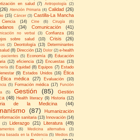
etización en salud
(7)
Antropología
(2)
(26)
Calidad
(26)
Atención Primaria
(4)
Castilla-La Mancha
io
(15)
Cáncer
(3)
Ciencia
(14)
Cine
(6)
Cirugía
(6)
adanos
(34)
Comunicación
(41)
Confianza
(16)
icación no verbal
(3)
Crisis
(26)
ejos sobre salud
(10)
Deontología
(13)
Determinantes
cos
(2)
 salud
(8)
Dirección
(12)
e-health
Dolor
(2)
Economía
(8)
Educación
e-pacientes
(5)
ria
(12)
eficiencia
(12)
Encuestas
(13)
Equidad
(8)
Equipos
(7)
Estado
mería
(6)
Ética
ienestar
(9)
Estados Unidos
(16)
Ética médica
(27)
Evaluación
(10)
Formación médica
(17)
ncia
(5)
Función
Gestión
(85)
Gestión
ca
(5)
ica
(48)
Health literacy
(9)
Historia
(12)
toria de la Medicina
(44)
manismo
(87)
Humanización
Información sanitaria
(13)
Innovación
(14)
Liderazgo
(21)
Literatura
(49)
(2)
amentos
(6)
Medicina alternativa
(3)
ina basada en la Evidencia
(5)
Medios
(5)