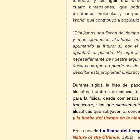
temporal y distinguir una dir
cuatro dimensiones, que podrí
de átomos, moléculas y cuerpos.
World
, que contribuyó a populariz
“Dibujemos una flecha del tiempo
y más elementos aleatorios en 
apuntando al futuro; si, por el 
apuntará al pasado. He aquí la 
necesariamente de nuestra argumen
única cosa que no puede ser des
describir esta propiedad unidirecc
Durante siglos, la idea del pas
filósofos, hombres de ciencia, e
para la física, desde comienzos
transcurre, sino que simplement
filosóficas que subyacen al conc
y la ﬂecha del tiempo en la ci
En su novela
La flecha del tiem
Nature of the Offence
,
1991), el