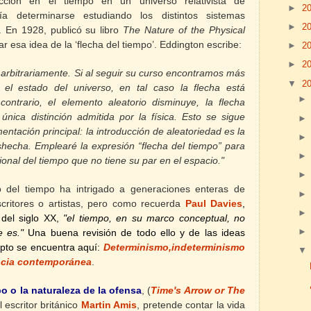
ección en el tiempo en un universo relativista de
►
2
a determinarse estudiando los distintos sistemas
►
2
 En 1928, publicó su libro
The Nature of the Physical
ar esa idea de la ‘flecha del tiempo’. Eddington escribe:
►
2
►
2
 arbitrariamente. Si al seguir su curso encontramos más
▼
2
el estado del universo, en tal caso la flecha está
contrario, el elemento aleatorio disminuye, la flecha
única distinción admitida por
la física. Esto
se sigue
tación principal: la introducción de aleatoriedad es la
hecha. Emplearé la expresión “flecha del tiempo” para
ional del tiempo que no tiene su par en el espacio."
o del tiempo ha intrigado a generaciones enteras de
scritores o artistas, pero como recuerda
Paul Davies
,
 del siglo XX,
"el tiempo, en su marco conceptual, no
e es."
Una buena revisión de todo ello y de las ideas
epto se encuentra aquí:
Determinismo,indeterminismo
encia contemporánea
.
po
o la naturaleza de la ofensa
,
(
Time's Arrow or The
 escritor británico
Martin Amis
,
pretende contar la vida