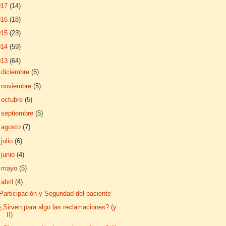
017
(14)
016
(18)
015
(23)
014
(59)
013
(64)
►
diciembre
(6)
►
noviembre
(5)
►
octubre
(5)
►
septiembre
(5)
►
agosto
(7)
►
julio
(6)
►
junio
(4)
►
mayo
(5)
▼
abril
(4)
Participación y Seguridad del paciente
¿Sirven para algo las reclamaciones? (y
II)