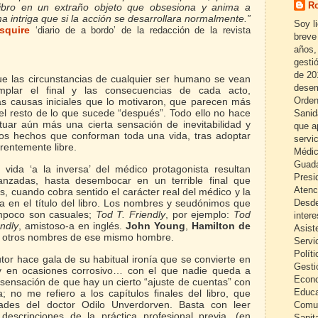
Ro
libro en un extraño objeto que obsesiona y anima a
a intriga que si la acción se desarrollara normalmente.”
Soy l
squire
‘diario de a bordo’ de la redacción de la revista
breve
años,
gestió
de 20
que las circunstancias de cualquier ser humano se vean
desem
mplar el final y las consecuencias de cada acto,
Orden
as causas iniciales que lo motivaron, que parecen más
 el resto de lo que sucede “después”. Todo ello no hace
Sanid
tuar aún más una cierta sensación de inevitabilidad y
que a
 los hechos que conforman toda una vida, tras adoptar
servi
rentemente libre.
Médic
Guada
 vida ‘a la inversa’ del médico protagonista resultan
Presi
anzadas, hasta desembocar en un terrible final que
Atenc
s, cuando cobra sentido el carácter real del médico y la
ra en el título del libro. Los nombres y seudónimos que
Desde
mpoco son casuales;
Tod
T. Friendly
, por ejemplo:
Tod
inter
endly
, amistoso-a en inglés.
John Young
,
Hamilton de
Asist
 otros nombres de ese mismo hombre.
Servi
Políti
tor hace gala de su habitual ironía que se convierte en
Gesti
 y en ocasiones corrosivo… con el que nadie queda a
Econo
 sensación de que hay un cierto “ajuste de cuentas” con
Educa
a; no me refiero a los capítulos finales del libro, que
dades del doctor Odilo Unverdorven. Basta con leer
Comun
descripciones de la práctica profesional previa, (en
Sanita