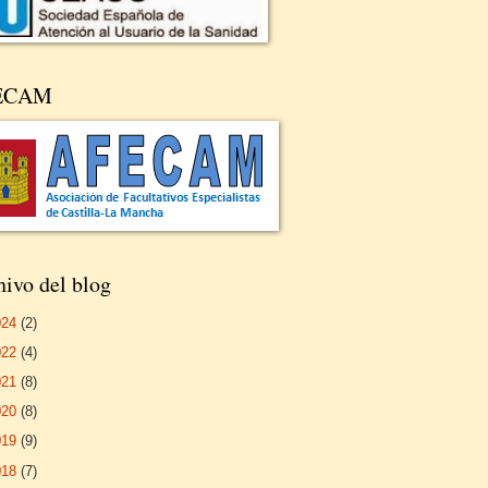
ECAM
ivo del blog
024
(2)
022
(4)
021
(8)
020
(8)
019
(9)
018
(7)