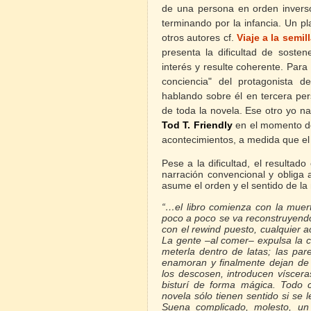
de una persona en orden invers
terminando por
la infancia. Un
pla
otros autores cf.
Viaje a la semil
presenta la dificultad de sosten
interés y resulte coherente. Para
conciencia" del protagonista d
hablando sobre él en tercera per
de toda
la novela. Ese
otro yo nac
Tod T. Friendly
en el momento de 
acontecimientos, a medida que el
Pese a la dificultad, el resultado
narración convencional y obliga a
asume el orden y el sentido de la
“…el libro comienza con la muert
poco a poco se va reconstruyendo
con el
rewind
puesto, cualquier a
La gente –al comer– expulsa la c
meterla dentro de latas; las par
enamoran y finalmente dejan de 
los descosen, introducen víscer
bisturí de forma mágica. Todo c
novela sólo tienen sentido si se 
Suena complicado, molesto, un s