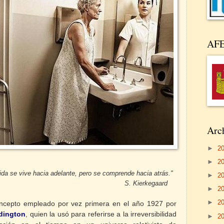
AF
Arch
►
2
►
2
delante, pero se comprende hacia atrás."
►
2
erkegaard
►
2
►
2
ncepto empleado por vez primera en el año 1927 por
dington
, quien la usó para referirse a la irreversibilidad
►
2