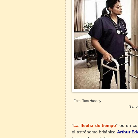
Foto: Tom Hussey
"La vida se vive hacia a
S. Ki
“
La flecha deltiempo
”
es un co
el astrónomo británico
Arthur Ed