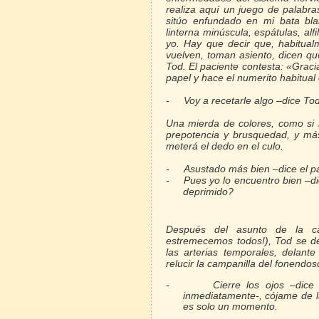
realiza aquí un juego de palabra
sitúo enfundado en mi bata blan
linterna minúscula, espátulas, alf
yo. Hay que decir que, habitua
vuelven, toman asiento, dicen qu
Tod. El paciente contesta: «Gracia
papel y hace el numerito habitual 
-
Voy a recetarle algo –dice Tod
Una mierda de colores, como si
prepotencia y brusquedad, y má
meterá el dedo en el culo.
-
Asustado más bien –dice el pa
-
Pues yo lo encuentro bien –di
deprimido?
Después del asunto de la ca
estremecemos todos!), Tod se ded
las arterias temporales, delan
relucir la campanilla del fonendos
-
Cierre los ojos –dice
inmediatamente-, cójame de
es solo un momento.