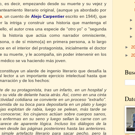
o, es decir, empezando desde su muerte y su vejez y
nteamiento literario original, (aunque ya abordado por
la
,
un cuento de
Alejo Carpentier
escrito en 1944), que
er la intriga y construir una historia que mantenga el
 ello, el autor crea una especie de “otro yo” o "segunda
e la historia que actúa como narrador omnisciente,
sona, o de sí mismo(a) en primera persona, a lo largo
►
2
e en el interior del protagonista, inicialmente el doctor
su muerte, y le acompaña, sin poder intervenir en los
►
2
 médico se va haciendo más joven.
Busc
 constituye un alarde de ingenio literario que desafía la
l lector a un importante ejercicio intelectual hasta que
 narración y de los hechos:
e de su protagonista, tras un infarto, en un hospital y
 su vida de delante hacia atrás. Así, como en una cinta
Dat
ctividad cotidiana se convierte en un proceso "extraño".
omida de su boca para depositarla en un plato y luego
ejas explotan de rabia, luego se pelean, más tarde se
conocerse; los cirujanos actúan sobre cuerpos sanos,
as enfermas en su seno y luego sellan la carne con un
arece de aparente lógica. Incluso los diálogos de la
leen desde las páginas posteriores hasta las anteriores.
imple artefacto literario para sacar pecho, pero la