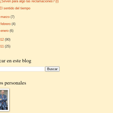
¿Sirven para algo las reclamaciones? (I)
El sentido del tiempo
►
marzo
(7)
►
febrero
(4)
►
enero
(6)
012
(90)
011
(25)
ar en este blog
os personales