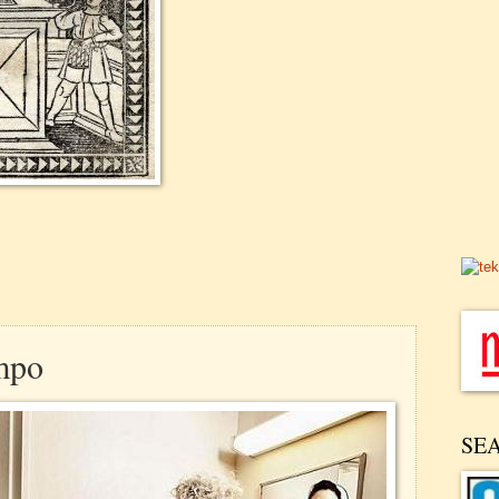
empo
SE