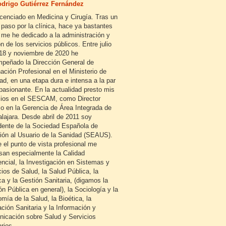
drigo Gutiérrez Fernández
icenciado en Medicina y Cirugía. Tras un
 paso por la clínica, hace ya bastantes
 me he dedicado a la administración y
n de los servicios públicos. Entre julio
18 y noviembre de 2020 he
peñado la Dirección General de
ación Profesional en el Ministerio de
ad, en una etapa dura e intensa a la par
pasionante. En la actualidad presto mis
cios en el SESCAM, como Director
o en la Gerencia de Área Integrada de
lajara. Desde abril de 2011 soy
dente de la Sociedad Española de
ión al Usuario de la Sanidad (SEAUS).
 el punto de vista profesional me
esan especialmente la Calidad
encial, la Investigación en Sistemas y
cios de Salud, la Salud Pública, la
ca y la Gestión Sanitaria, (digamos la
ón Pública en general), la Sociología y la
mía de la Salud, la Bioética, la
ción Sanitaria y la Información y
icación sobre Salud y Servicios
rios.