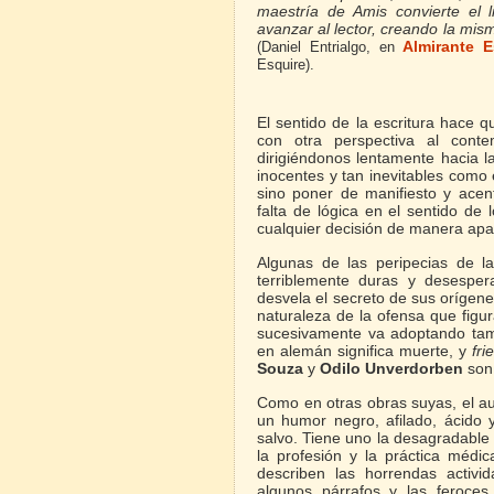
maestría de Amis convierte el 
avanzar al lector, creando la mism
Almirante E
(Daniel Entrialgo, en
Esquire).
El sentido de la escritura hace 
con otra perspectiva al conte
dirigiéndonos lentamente hacia l
inocentes y tan inevitables como
sino poner de manifiesto y acen
falta de lógica en el sentido de
cualquier decisión de manera apa
Algunas de las peripecias de la
terriblemente duras y desesper
desvela el secreto de sus orígene
naturaleza de la ofensa que figu
sucesivamente va adoptando ta
en alemán significa muerte, y
fri
Souza
y
Odilo Unverdorben
son
Como en otras obras suyas, el au
un humor negro, afilado, ácido
salvo. Tiene uno la desagradable
la profesión y la práctica médic
describen las horrendas activi
algunos párrafos y las feroces 