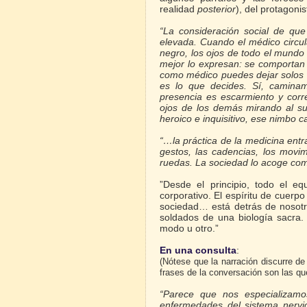
realidad
posterior
), del protagonis
“La consideración social de que
elevada. Cuando el médico circul
negro, los ojos de todo el mundo
mejor lo expresan: se comportan 
como médico puedes dejar solos a 
es lo que decides. Sí, caminam
presencia es escarmiento y corr
ojos de los demás mirando al su
heroico e inquisitivo, ese nimbo c
“…la práctica de la medicina entra
gestos, las cadencias, los movim
ruedas. La sociedad lo acoge com
”Desde el principio, todo el eq
corporativo. El espíritu de cuerp
sociedad… está detrás de nosot
soldados de una biología sacra.
modo u otro.”
En una consulta
:
(Nótese que la narración discurre de
frases de la conversación son las qu
“Parece que nos especializamos
enfermedades del sistema nervios