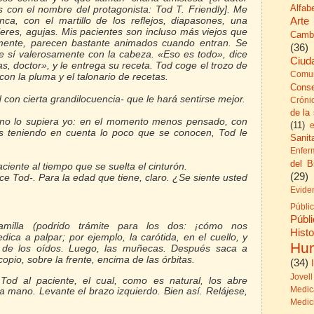
Alfab
s con el nombre del protagonista: Tod T. Friendly]. Me
Arte
ca, con el martillo de los reflejos, diapasones, una
ileres, agujas. Mis pacientes son incluso más viejos que
Camb
lmente, parecen bastante animados cuando entran. Se
(36)
e sí valerosamente con la cabeza. «Eso es todo», dice
Ciud
s, doctor», y le entrega su receta. Tod coge el trozo de
Comun
con la pluma y el talonario de recetas.
Cons
 con cierta grandilocuencia- que le hará sentirse mejor.
Cróni
de la
 no lo supiera yo: en el momento menos pensado, con
(11)
s teniendo en cuenta lo poco que se conocen, Tod le
Sanita
Enfer
del B
ciente al tiempo que se suelta el cinturón.
(29)
ce Tod-. Para la edad que tiene, claro. ¿Se siente usted
Evide
Públi
Públ
milla (podrido trámite para los dos: ¡cómo nos
His
ica a palpar; por ejemplo, la carótida, en el cuello, y
Hu
te de los oídos. Luego, las muñecas. Después saca a
copio, sobre la frente, encima de las órbitas.
(34)
Jovell
 Tod al paciente, el cual, como es natural, los abre
Medic
la mano. Levante
el brazo izquierdo. Bien así. Relájese,
Medic