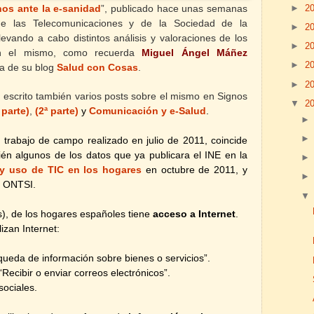
►
2
os ante la e-sanidad
”,
publicado hace unas semanas
de las Telecomunicaciones y de la Sociedad de la
►
2
levando a cabo distintos análisis y valoraciones de los
►
2
en el mismo, como recuerda
Miguel Ángel Máñez
►
2
da de su blog
Salud con Cosas
.
►
2
 escrito también varios posts sobre el mismo en Signos
▼
2
 parte)
,
(2ª parte)
Comunicación y e-Salud
.
y
l trabajo de campo realizado en julio de 2011, coincide
én algunos de los datos que ya publicara el INE en la
y uso de TIC en los hogares
en octubre de 2011, y
el ONTSI.
es), de los hogares españoles tiene
acceso a Internet
.
izan Internet:
squeda de información sobre bienes o servicios”.
“Recibir o enviar correos electrónicos”.
sociales.