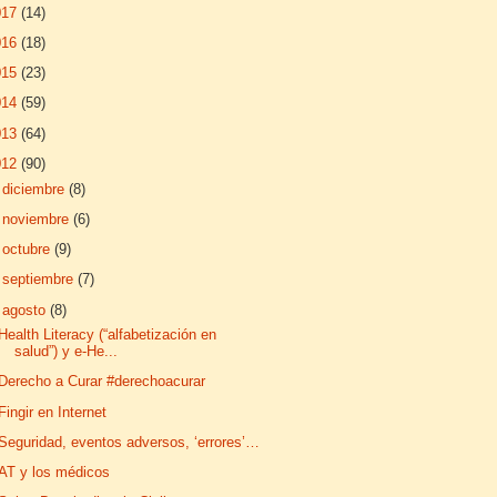
017
(14)
016
(18)
015
(23)
014
(59)
013
(64)
012
(90)
►
diciembre
(8)
►
noviembre
(6)
►
octubre
(9)
►
septiembre
(7)
▼
agosto
(8)
Health Literacy (“alfabetización en
salud”) y e-He...
Derecho a Curar #derechoacurar
Fingir en Internet
Seguridad, eventos adversos, ‘errores’…
AT y los médicos