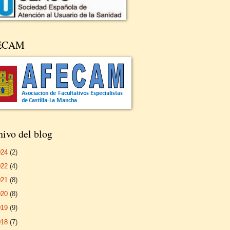
ECAM
ivo del blog
024
(2)
022
(4)
021
(8)
020
(8)
019
(9)
018
(7)