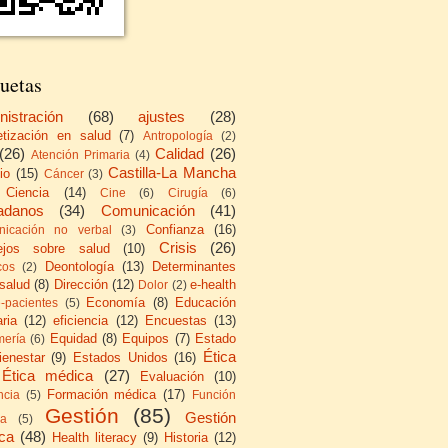
uetas
nistración
(68)
ajustes
(28)
etización en salud
(7)
Antropología
(2)
(26)
Calidad
(26)
Atención Primaria
(4)
Castilla-La Mancha
io
(15)
Cáncer
(3)
Ciencia
(14)
Cine
(6)
Cirugía
(6)
adanos
(34)
Comunicación
(41)
Confianza
(16)
icación no verbal
(3)
Crisis
(26)
ejos sobre salud
(10)
Deontología
(13)
Determinantes
cos
(2)
 salud
(8)
Dirección
(12)
e-health
Dolor
(2)
Economía
(8)
Educación
e-pacientes
(5)
ria
(12)
eficiencia
(12)
Encuestas
(13)
Equidad
(8)
Equipos
(7)
Estado
mería
(6)
Ética
ienestar
(9)
Estados Unidos
(16)
Ética médica
(27)
Evaluación
(10)
Formación médica
(17)
ncia
(5)
Función
Gestión
(85)
Gestión
ca
(5)
ica
(48)
Health literacy
(9)
Historia
(12)