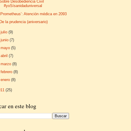
Sobre Desobediencia Civil
#yoSísanidaduniversal
‘Prometheus’: Atención médica en 2093
De la prudencia (aniversario)
►
julio
(9)
►
junio
(7)
►
mayo
(5)
►
abril
(7)
►
marzo
(8)
►
febrero
(8)
►
enero
(8)
011
(25)
ar en este blog