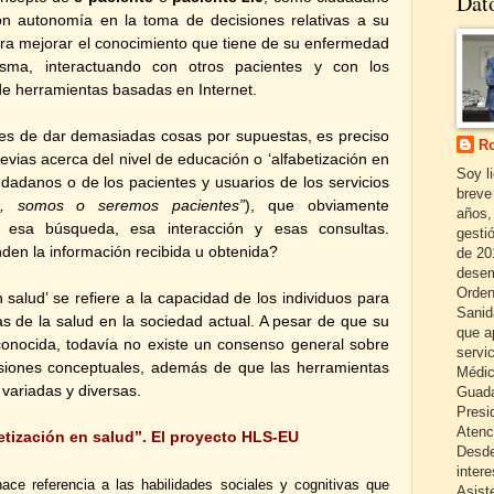
Dat
n autonomía en la toma de decisiones relativas a su
ra mejorar el conocimiento que tiene de su enfermedad
sma, interactuando con otros pacientes y con los
 de herramientas basadas en Internet.
tes de dar demasiadas cosas por supuestas, es preciso
Ro
vias acerca del nivel de educación o ‘alfabetización en
Soy l
udadanos o de los pacientes y usuarios de los servicios
breve
, somos o seremos pacientes”
), que obviamente
años,
e esa búsqueda, esa interacción y esas consultas.
gestió
en la información recibida u obtenida?
de 20
desem
Orden
 salud’ se refiere a la capacidad de los individuos para
Sanid
s de la salud en la sociedad actual. A pesar de que su
que a
onocida, todavía no existe un consenso general sobre
servi
nsiones conceptuales, además de que las herramientas
Médic
variadas y diversas.
Guada
Presi
Atenc
etización en salud”. El proyecto HLS-EU
Desde
inter
hace referencia a las habilidades sociales y cognitivas que
Asist