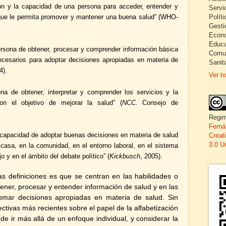
ión y la capacidad de una persona para acceder, entender y
Servi
a que le permita promover y mantener una buena salud” (WHO-
Políti
Gesti
Econo
Educa
rsona de obtener, procesar y comprender información básica
Comun
necesarios para adoptar decisiones apropiadas en materia de
Sanita
4).
Ver to
a de obtener, interpretar y comprender los servicios y la
con el objetivo de mejorar la salud” (
NCC.
Consejo de
Regim
Ferná
a capacidad de adoptar buenas decisiones en materia de salud
Creat
3.0 U
 casa, en la comunidad, en el entorno laboral, en el sistema
o y en el ámbito del debate político” (
Kickbusch
, 2005).
s definiciones es que se centran en las habilidades o
ener, procesar y entender información de salud y en las
omar decisiones apropiadas en materia de salud. Sin
ctivas más recientes sobre el papel de la alfabetización
de ir más allá de un enfoque individual, y considerar la