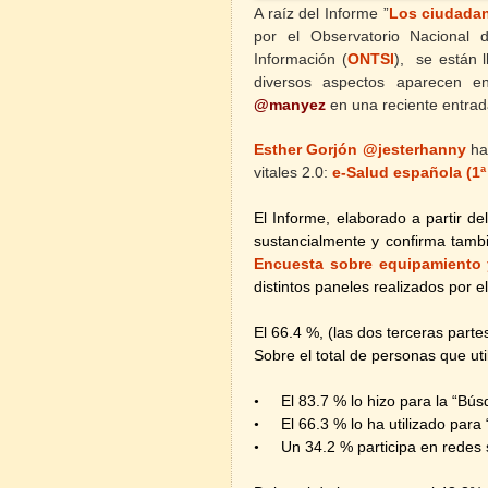
A raíz del Informe ”
Los ciudadan
por el Observatorio Nacional 
Información (
ONTSI
),
se están l
diversos aspectos aparecen 
@manyez
en una reciente entra
Esther Gorjón @jesterhanny
ha
vitales 2.0:
e-Salud española (1ª
El Informe, elaborado a partir de
sustancialmente y confirma tambi
Encuesta sobre equipamiento 
distintos paneles realizados por 
El 66.4 %, (las dos terceras part
Sobre el total de personas que util
El 83.7 % lo hizo para la “Bú
•
El 66.3 % lo ha utilizado para 
•
Un 34.2 % participa en redes 
•