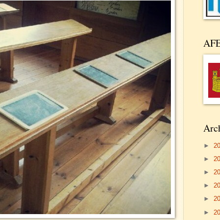
AF
Arch
►
2
►
2
►
2
►
2
►
2
►
2