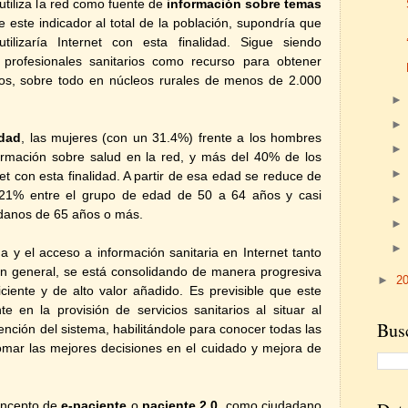
 utiliza la red como fuente de
información sobre temas
e este indicador al total de la población, supondría que
ilizaría Internet con esta finalidad. Sigue siendo
 profesionales sanitarios como recurso para obtener
ios, sobre todo en núcleos rurales de menos de 2.000
dad
, las mujeres (con un 31.4%) frente a los hombres
rmación sobre salud en la red, y más del 40% de los
et con esta finalidad. A partir de esa edad se reduce de
el 21% entre el grupo de edad de
50 a
64 años y casi
dadanos de 65 años o más.
 y el acceso a información sanitaria en Internet tanto
n general, se está consolidando de manera progresiva
►
2
iciente y de alto valor añadido. Es previsible que este
te en la provisión de servicios sanitarios al situar al
Busc
ención del sistema, habilitándole para conocer todas las
tomar las mejores decisiones en el cuidado y mejora de
concepto de
e-paciente
o
paciente 2.0
, como ciudadano