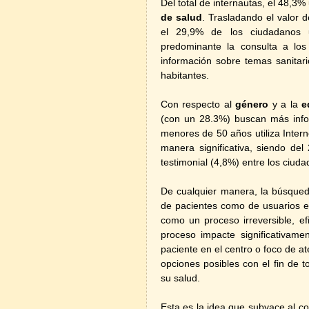
Del total de internautas, el 48,3%
de salud
. Trasladando el valor d
el 29,9% de los ciudadanos ut
predominante la consulta a los
información sobre temas sanitar
habitantes.
Con respecto al
género
y a la
e
(con un 28.3%) buscan más info
menores de 50 años utiliza Intern
manera significativa, siendo d
testimonial (4,8%) entre los ciu
De cualquier manera, la búsqueda
de pacientes como de usuarios e
como un proceso irreversible, ef
proceso impacte significativamen
paciente en el centro o foco de at
opciones posibles con el fin de 
su salud.
Esta es la idea que subyace al 