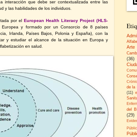
a interacción que debe ser contextualizada entre las
 y las habilidades de los individuos.
ptada por el
European Health Literacy Project (HLS-
Etiq
ón Europea y formado por un Consorcio de 8 países
ecia, Irlanda, Países Bajos, Polonia y España), con la
Admi
tar y estudiar el alcance de la situación en Europa y
Alfab
fabetización en salud.
Arte
Camb
(36)
Ciud
Comun
Cons
Cróni
de la
(11)
Sanita
Enfer
del B
(29)
Evide
Públi
Públ