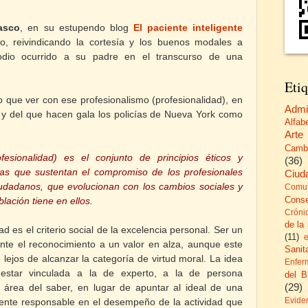
asco
, en su estupendo blog
El paciente inteligente
o, reivindicando la cortesía y los buenos modales a
odio ocurrido a su padre en el transcurso de una
Etiq
 que ver con ese profesionalismo (profesionalidad), en
Admi
n y del que hacen gala los policías de Nueva York como
Alfab
Arte
Camb
fesionalidad) es el conjunto de principios éticos y
(36)
tas que sustentan el compromiso de los profesionales
Ciud
 ciudadanos, que evolucionan con los cambios sociales y
Comun
Cons
lación tiene en ellos.
Cróni
de la
d es el criterio social de la excelencia personal. Ser un
(11)
nte el reconocimiento a un valor en alza, aunque este
Sanita
 lejos de alcanzar la categoría de virtud moral. La idea
Enfer
 estar vinculada a la de experto, a la de persona
del B
(29)
área del saber, en lugar de apuntar al ideal de una
nte responsable en el desempeño de la actividad que
Evide