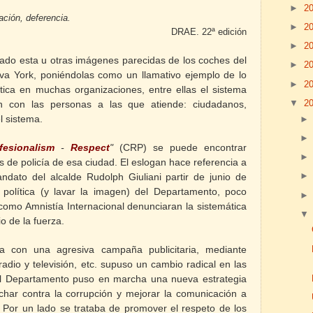
►
2
ación, deferencia.
►
2
DRAE. 22ª edición
►
2
izado esta u otras imágenes parecidas de los coches del
►
2
a York, poniéndolas como un llamativo ejemplo de lo
►
2
ica en muchas organizaciones, entre ellas el sistema
▼
2
ión con las personas a las que atiende: ciudadanos,
l sistema.
fesionalism
-
Respect
"
(CRP) se puede encontrar
es de policía de esa ciudad. El eslogan hace referencia a
ndato del alcalde Rudolph Giuliani partir de junio de
política (y lavar la imagen) del Departamento, poco
omo Amnistía Internacional denunciaran la sistemática
io de la fuerza.
 con una agresiva campaña publicitaria, mediante
adio y televisión, etc.
supuso un cambio radical en las
El Departamento puso en marcha una nueva estrategia
uchar contra la corrupción y mejorar la comunicación a
. Por un lado se trataba de promover el respeto de los