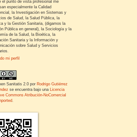
 el punto de vista profesional me
esan especialmente la Calidad
encial, la Investigación en Sistemas y
cios de Salud, la Salud Pública, la
ca y la Gestión Sanitaria, (digamos la
ón Pública en general), la Sociología y la
mía de la Salud, la Bioética, la
ción Sanitaria y la Información y
icación sobre Salud y Servicios
rios.
do mi perfil
en Sanitatis 2.0
por
Rodrigo Gutiérrez
ndez
se encuentra bajo una
Licencia
ive Commons Atribución-NoComercial
nported
.