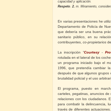
capacidad y aplicación.
Respeto
.
2.
m
. Miramiento, consider
En varias presentaciones he util
Departamento de Policía de Nuev
que debería ser una buena práct
sanitario público, en su relac
contribuyentes,
co-propietarios
de
La inscripción
"
Courtesy
-
Pro
rotulada en el lateral de los coch
un programa iniciado bajo el ma
1996, que pretendía cambiar la 
después de que algunos grupos c
brutalidad policial y el uso arbitrar
El programa, puesto en marcha
carteles, pegatinas, anuncios de r
relaciones con los ciudadanos. 
para combatir la delincuencia, l
través de diferentes actuaciones