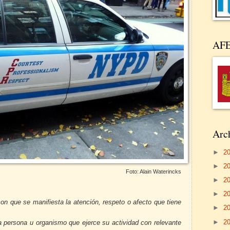
AF
Arch
►
2
►
2
Foto: Alain Waterincks
►
2
►
2
n que se manifiesta la atención, respeto o afecto que tiene
►
2
►
2
la persona u organismo que ejerce su actividad con relevante