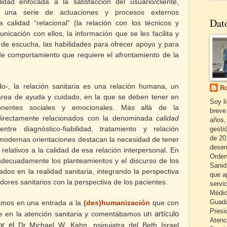
dad enfocada a la satisfacción del usuario/cliente,
a una serie de actuaciones y procesos externos
Dat
 calidad “relacional” (la relación con los técnicos y
unicación con ellos, la información que se les facilita y
d de escucha, las habilidades para ofrecer apoyo y para
de comportamiento que requiere el afrontamiento de la
do-, la relación sanitaria es una relación humana, un
Ro
area de ayuda y cuidado, en la que se deben tener en
Soy l
nentes sociales y emocionales. Más allá de la
breve
directamente relacionados con la denominada
calidad
años,
ntre diagnóstico-fiabilidad, tratamiento y relación
gestió
de 20
as modernas orientaciones destacan la necesidad de tener
desem
relativos a la calidad de esa relación interpersonal. En
Orden
 adecuadamente los planteamientos y el discurso de los
Sanid
ados en la realidad sanitaria, integrando la perspectiva
que a
adores sanitarios con la perspectiva de los pacientes.
servi
Médic
Guada
amos en una entrada a la
(des)humanización
que con
Presi
 en la atención sanitaria
y comentábamos
un artículo
Atenc
r el
Dr Michael W. Kahn, psiquiatra del Beth Israel