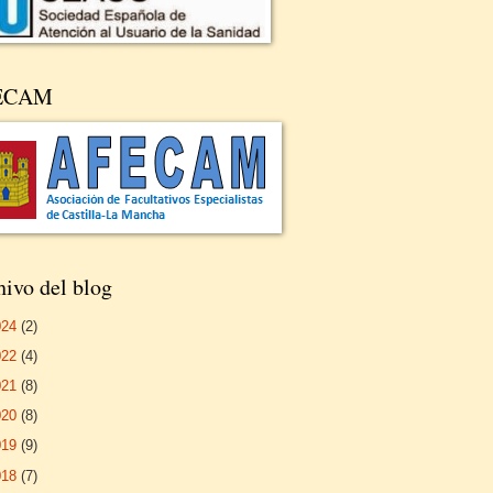
ECAM
ivo del blog
024
(2)
022
(4)
021
(8)
020
(8)
019
(9)
018
(7)