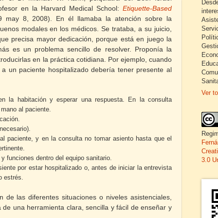
Desde
ofesor en la Harvard Medical
School:
Etiquette-Based
inter
 may 8, 2008). En él llamaba la atención sobre la
Asist
Servi
buenos modales en los médicos. Se trataba, a su juicio,
Políti
e precisa mayor dedicación, porque está en juego la
Gesti
más es un problema sencillo de resolver. Proponía la
Econo
roducirlas en la práctica cotidiana. Por ejemplo, cuando
Educa
 a un paciente hospitalizado debería tener presente al
Comun
Sanita
Ver to
en la habitación y esperar una respuesta. En la consulta
a mano al paciente.
icación.
necesario).
Regim
 al paciente, y en la consulta no tomar asiento hasta que el
Ferná
ertinente.
Creat
y funciones dentro del equipo sanitario.
3.0 U
ente por estar hospitalizado o, antes de iniciar la entrevista
o estrés.
n de las diferentes situaciones o niveles asistenciales,
 de una herramienta clara, sencilla y fácil de enseñar y