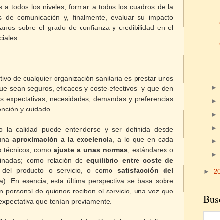
 a todos los niveles, formar a todos los cuadros de la
es de comunicación y, finalmente, evaluar su impacto
danos sobre el grado de confianza y credibilidad en el
ciales.
ivo de cualquier organización sanitaria es prestar unos
que sean seguros, eficaces y coste-efectivos, y que den
as expectativas, necesidades, demandas y preferencias
ención y cuidado.
o la calidad puede entenderse y ser definida desde
 una
aproximación a la excelencia
, a lo que en cada
os técnicos; como
ajuste a unas normas
, estándares o
rminadas; como relación de
equilibrio entre coste de
 del producto o servicio, o como
satisfacción del
►
2
da). En esencia, esta última perspectiva se basa sobre
ón personal de quienes reciben el servicio, una vez que
Busc
expectativa que tenían previamente.