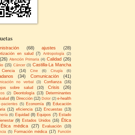
uetas
nistración
(68)
ajustes
(28)
etización en salud
(7)
Antropología
(2)
(26)
Calidad
(26)
Atención Primaria
(4)
Castilla-La Mancha
io
(15)
Cáncer
(3)
Ciencia
(14)
Cine
(6)
Cirugía
(6)
adanos
(34)
Comunicación
(41)
Confianza
(16)
icación no verbal
(3)
Crisis
(26)
ejos sobre salud
(10)
Deontología
(13)
Determinantes
cos
(2)
 salud
(8)
Dirección
(12)
e-health
Dolor
(2)
Economía
(8)
Educación
e-pacientes
(5)
ria
(12)
eficiencia
(12)
Encuestas
(13)
Equidad
(8)
Equipos
(7)
Estado
mería
(6)
Ética
ienestar
(9)
Estados Unidos
(16)
Ética médica
(27)
Evaluación
(10)
Formación médica
(17)
ncia
(5)
Función