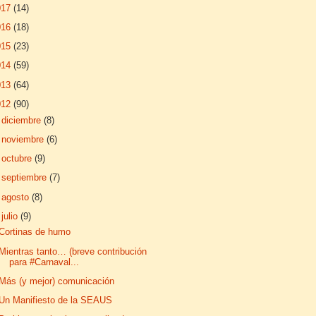
017
(14)
016
(18)
015
(23)
014
(59)
013
(64)
012
(90)
►
diciembre
(8)
►
noviembre
(6)
►
octubre
(9)
►
septiembre
(7)
►
agosto
(8)
▼
julio
(9)
Cortinas de humo
Mientras tanto… (breve contribución
para #Carnaval...
Más (y mejor) comunicación
Un Manifiesto de la SEAUS