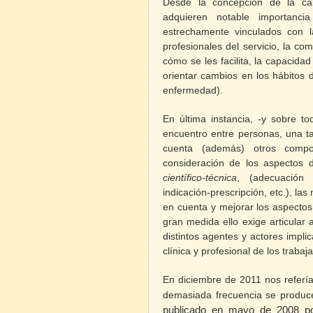
Desde la concepción de la cali
adquieren notable importanci
estrechamente vinculados con la
profesionales del servicio, la com
cómo se les facilita, la capacida
orientar cambios en los hábitos 
enfermedad).
En última instancia, -y sobre to
encuentro entre personas, una t
cuenta (además) otros compo
consideración de los aspectos 
científico-técnica
, (adecuación e
indicación-prescripción, etc.), l
en cuenta y mejorar los aspectos 
gran medida ello exige articular
distintos agentes y actores implic
clínica y profesional de los trabaj
En diciembre de 2011 nos referí
demasiada frecuencia se produce
publicado en mayo de 2008 po