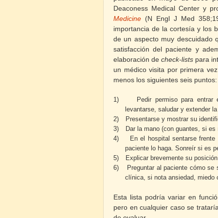
Deaconess Medical Center y pr
Medicine
(
N Engl J Med 358;19
importancia de la cortesía y los 
de un aspecto muy descuidado qu
satisfacción del paciente y ade
elaboración de
check-lists
para int
un médico visita por primera vez
menos los siguientes seis puntos:
1)
Pedir permiso para entrar 
levantarse, saludar y extender l
2)
Presentarse y mostrar su identif
3)
Dar la mano (con guantes, si es 
4)
En el hospital sentarse frente
paciente lo haga. Sonreír si es p
5)
Explicar brevemente su posición 
6)
Preguntar al paciente cómo se si
clínica, si nota ansiedad, miedo 
Esta lista podría variar en funció
pero en cualquier caso se trataría
de evaluar.