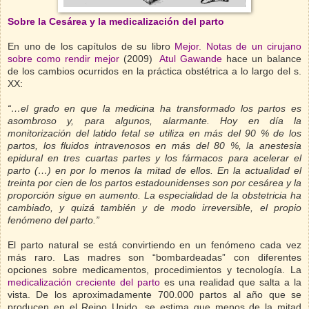
Sobre la Cesárea y la medicalización del parto
En uno de los capítulos de su libro
Mejor. Notas de un cirujano
sobre como rendir mejor
(2009)
Atul Gawande
hace un balance
de los cambios ocurridos en la práctica obstétrica a lo largo del s.
XX:
“…el grado en que la medicina ha transformado los partos es
asombroso y, para algunos, alarmante. Hoy en día la
monitorización del latido fetal se utiliza en más del 90 % de los
partos, los fluidos intravenosos en más del 80 %, la anestesia
epidural en tres cuartas partes y los fármacos para acelerar el
parto (…) en por lo menos la mitad de ellos. En la actualidad el
treinta por cien de los partos estadounidenses son por cesárea y la
proporción sigue en aumento. La especialidad de la obstetricia ha
cambiado, y quizá también y de modo irreversible, el propio
fenómeno del parto.”
El parto natural se está convirtiendo en un fenómeno cada vez
más raro. Las madres son “bombardeadas” con diferentes
opciones sobre medicamentos, procedimientos y tecnología. La
medicalización creciente del parto
es una realidad que salta a la
vista. De los aproximadamente 700.000 partos al año que se
producen en el Reino Unido, se estima que menos de la mitad