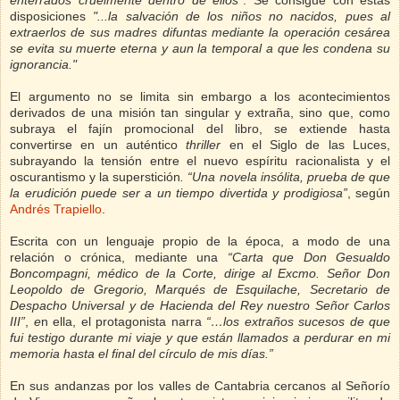
disposiciones
"...la salvación de los niños no nacidos, pues al
extraerlos de sus madres difuntas mediante la operación cesárea
se evita su muerte eterna y aun la temporal a que les condena su
ignorancia."
El argumento no se limita sin embargo a los acontecimientos
derivados de una misión tan singular y extraña, sino que, como
subraya el fajín promocional del libro, se extiende hasta
convertirse en un auténtico
thriller
en el Siglo de las Luces,
subrayando la tensión entre el nuevo espíritu racionalista y el
oscurantismo y la superstición
. “Una novela insólita, prueba de que
la erudición puede ser a un tiempo divertida y prodigiosa”
, según
Andrés Trapiello
.
Escrita con un lenguaje propio de la época, a modo de una
relación o crónica, mediante una
“Carta que Don Gesualdo
Boncompagni, médico de la Corte, dirige al Excmo. Señor Don
Leopoldo de Gregorio, Marqués de Esquilache, Secretario de
Despacho Universal y de Hacienda del Rey nuestro Señor Carlos
III”
,
e
n ella, el protagonista narra
“…los extraños sucesos de que
fui testigo durante mi viaje y que están llamados a perdurar en mi
memoria hasta el final del círculo de mis días.”
En sus andanzas por los valles de Cantabria cercanos al Señorío