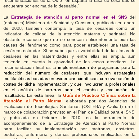
recomendaciones de la OMS, en España la tasa de cesáreas se
encuentra por encima de lo deseable.”
La
Estrategia de atención al parto normal en el SNS
del
(entonces) Ministerio de Sanidad y Consumo, publicada en enero
de 2008, también contempla
la tasa de cesáreas como un
indicador de calidad de la atención materna y perinatal. No
obstante reconoce que no se conocen suficientemente bien las
causas del fenómeno como para poder establecer una tasa de
cesáreas estándar. Sí se sabe que la variabilidad de las tasas de
cesáreas en las maternidades y entre ellas es amplia, aun
teniendo en cuenta la gravedad de los casos atendidos. La
recomendación final es
la implementación de programas para la
reducción del número de cesáreas, que incluyan estrategias
multifacéticas basadas en evidencias científicas, con evaluación de
costes de dicha implementación, y que involucren a profesionales
en el análisis de barreras para el cambio y evaluación de
resultados. En esta línea, l
a
Guía de Práctica Clínica sobre la
Atención al Parto Normal
elaborada por dos Agencias de
Evaluación de Tecnologías Sanitarias (OSTEBA y Avalia-t) en el
marco de colaboración previsto en el Plan de Calidad para el SNS,
y publicada en 0ctubre de 2010, es la herramienta de
acompañamiento de la Estrategia de Atención al Parto Normal
para facilitar su implementación por matronas, obstetras,
pediatras, enfermería y demás profesionales implicados en la