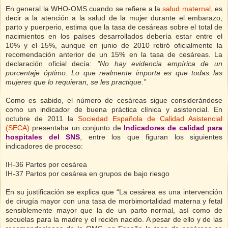
En general la WHO-OMS cuando se refiere a la
salud maternal
, es
decir a la atención a la salud de la mujer durante el embarazo,
parto y puerperio, estima que la tasa de cesáreas sobre el total de
nacimientos en los países desarrollados debería estar entre el
10% y el 15%, aunque en junio de 2010 retiró oficialmente la
recomendación anterior de un 15% en la tasa de cesáreas. La
declaración oficial decía:
"No hay evidencia empírica de un
porcentaje óptimo. Lo que realmente importa es que todas las
mujeres que lo requieran, se les practique.”
Como es sabido, el número de cesáreas sigue considerándose
como un indicador de buena práctica clínica y asistencial. En
octubre de 2011 la
Sociedad Española de Calidad Asistencial
(SECA)
presentaba un conjunto de
Indicadores de calidad para
hospitales del SNS
, entre los que figuran los siguientes
indicadores de proceso:
IH-36 Partos por cesárea
IH-37 Partos por cesárea en grupos de bajo riesgo
En su justificación se explica que “La cesárea es una intervención
de cirugía mayor con una tasa de morbimortalidad materna y fetal
sensiblemente mayor que la de un parto normal, así como de
secuelas para la madre y el recién nacido. A pesar de ello y de las