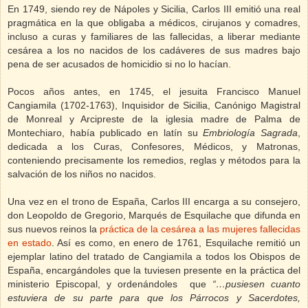
En 1749, siendo rey de Nápoles y Sicilia, Carlos III emitió una real
pragmática en la que obligaba a médicos, cirujanos y comadres,
incluso a curas y familiares de las fallecidas, a liberar mediante
cesárea a los no nacidos de los cadáveres de sus madres bajo
pena de ser acusados de homicidio si no lo hacían.
Pocos años antes, en 1745, el jesuita Francisco Manuel
Cangiamila (1702-1763), Inquisidor de Sicilia, Canónigo Magistral
de Monreal y Arcipreste de la iglesia madre de Palma de
Montechiaro, había publicado en latín su
Embriología Sagrada
,
dedicada a los Curas, Confesores, Médicos, y Matronas,
conteniendo precisamente los remedios, reglas y métodos para la
salvación de los niños no nacidos.
Una vez en el trono de España, Carlos III encarga a su consejero,
don Leopoldo de Gregorio, Marqués de Esquilache que difunda en
sus nuevos reinos la
práctica de la cesárea a las mujeres fallecidas
en estado
. Así es como, en enero de 1761, Esquilache remitió un
ejemplar latino del tratado de Cangiamila a todos los Obispos de
España, encargándoles que la tuviesen presente en la práctica del
ministerio Episcopal, y ordenándoles
que
“…pusiesen cuanto
estuviera de su parte para que los Párrocos y Sacerdotes,