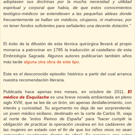
adoptasen sus doctrinas por la mucha necesidad y utilidad
espiritual y corporal que había, de que estos conocimientos
teológico-médicos se extendiesen a las pequeñas aldeas donde
frecuentemente se hallan sin médicos, cirujanos, ni matronas, por
no tener fondos suficientes para señalarles una decente dotación.”
El éxito de la difusión de esta técnica quirúrgica llevará al propio
monarca a patrocinar en 1785 la traducción al castellano de esta
Embriología Sagrada
. Algunos autores publicarían también años
más tarde
alguna otra obra de este tipo
.
Este es el desconocido episodio histórico a partir del cual arranca
nuestra recomendación literaria.
Publicada hace apenas tres meses, en octubre de 2011,
El
médico de Esquilache
es una breve novela ambientada en pleno
siglo XVIII, que se lee de un tirón, sin apenas desfallecimiento, con
interés y curiosidad. Su argumento no deja de ser sorprendente:
un
joven médico siciliano, destinado en la corte de Carlos III, viaja
al norte de
"estos Reinos de España"
para
"hacer cumplir la
obligación de practicar la operación cesárea en los cadáveres de
las mujeres en estado con el fin de que los niños vivos no sean
enterrados cruelmente dentro de ellos"
. Se consigue con estas