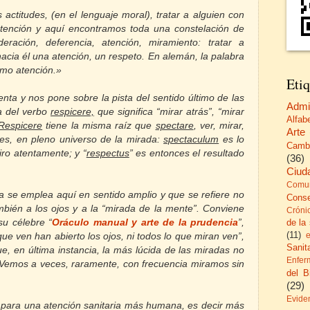
 actitudes, (en el lenguaje moral), tratar a alguien con
 atención y aquí encontramos toda una constelación de
ideración, deferencia, atención, miramiento: tratar a
acia él una atención, un respeto. En alemán, la palabra
omo atención.»
Etiq
enta y nos pone sobre la pista del sentido último de las
Admi
a del verbo
respicere,
que significa “mirar atrás”, “mirar
Alfab
Respicere
tiene la misma raíz que
spectare
, ver, mirar,
Arte
es, en pleno universo de la mirada:
spectaculum
es lo
Camb
ro atentamente; y “
respectus
” es entonces el resultado
(36)
Ciud
Comun
da se emplea aquí en sentido amplio y que se refiere no
Cons
ambién a los ojos y a la “mirada de la mente”. Conviene
Cróni
de la
su célebre “
Oráculo manual y arte de la prudencia
”,
(11)
ue ven han abierto los ojos, ni todos lo que miran ven”,
Sanita
e, en última instancia, la más lúcida de las miradas no
Enfer
il. Vemos a veces, raramente, con frecuencia miramos sin
del B
(29)
Evide
 para una atención sanitaria más humana, es decir más