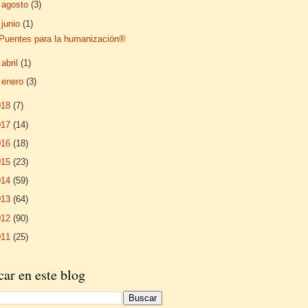
►
agosto
(3)
▼
junio
(1)
Puentes para la humanización®
►
abril
(1)
►
enero
(3)
018
(7)
017
(14)
016
(18)
015
(23)
014
(59)
013
(64)
012
(90)
011
(25)
ar en este blog