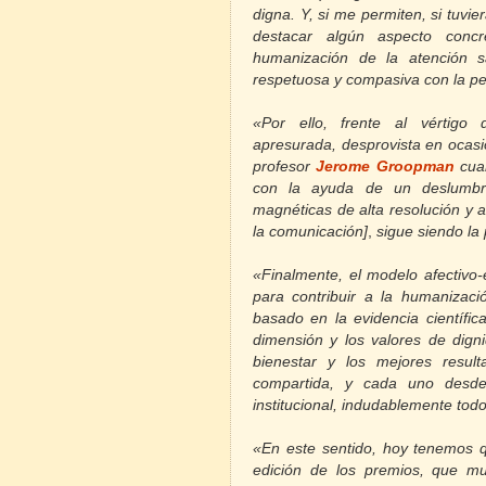
digna. Y, si me permiten, si tuvi
destacar algún aspecto conc
humanización de la atención s
respetuosa y compasiva con la p
«Por ello, frente al vértigo 
apresurada, desprovista en ocasi
profesor
Jerome Groopman
cua
con la ayuda de un deslumbra
magnéticas de alta resolución y an
la comunicación]
,
sigue siendo la 
«Finalmente, el modelo afectivo-
para contribuir a la humanizaci
basado en la evidencia científi
dimensión y los valores de dign
bienestar y los mejores resul
compartida, y cada uno desde 
institucional, indudablemente tod
«En este sentido, hoy tenemos q
edición de los premios, que m