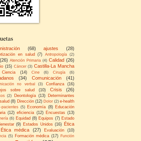
uetas
nistración
(68)
ajustes
(28)
etización en salud
(7)
Antropología
(2)
(26)
Calidad
(26)
Atención Primaria
(4)
Castilla-La Mancha
io
(15)
Cáncer
(3)
Ciencia
(14)
Cine
(6)
Cirugía
(6)
adanos
(34)
Comunicación
(41)
Confianza
(16)
icación no verbal
(3)
Crisis
(26)
ejos sobre salud
(10)
Deontología
(13)
Determinantes
cos
(2)
 salud
(8)
Dirección
(12)
e-health
Dolor
(2)
Economía
(8)
Educación
e-pacientes
(5)
ria
(12)
eficiencia
(12)
Encuestas
(13)
Equidad
(8)
Equipos
(7)
Estado
mería
(6)
Ética
ienestar
(9)
Estados Unidos
(16)
Ética médica
(27)
Evaluación
(10)
Formación médica
(17)
ncia
(5)
Función