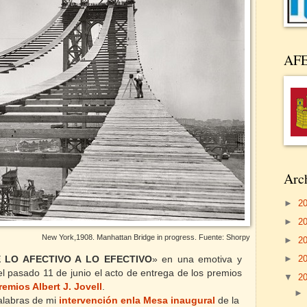
AF
Arch
►
2
►
2
New York,1908. Manhattan Bridge in progress. Fuente: Shorpy
►
2
►
2
 LO AFECTIVO A LO EFECTIVO
» en una emotiva y
el pasado 11 de junio el acto de entrega de los premios
▼
2
emios Albert J. Jovell
.
palabras de mi
intervención enla Mesa inaugural
de la