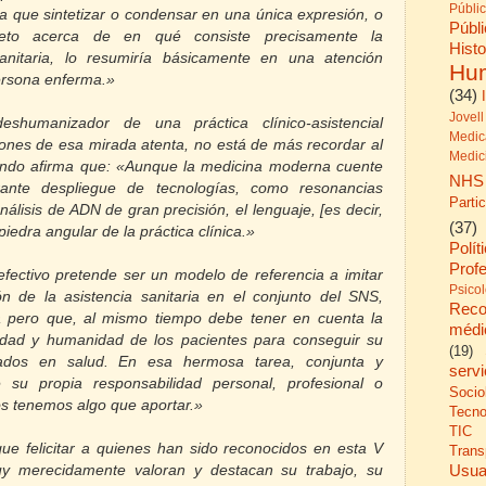
Públi
era que sintetizar o condensar en una única expresión, o
Públ
reto acerca de en qué consiste precisamente la
His
anitaria, lo resumiría básicamente en una atención
Hu
ersona enferma.»
(34)
Jovell
deshumanizador de una práctica clínico-asistencial
Medic
ones de esa mirada atenta, no está de más recordar al
Medic
ndo afirma que: «Aunque la medicina moderna cuente
NHS
nte despliegue de tecnologías, como resonancias
Parti
álisis de ADN de gran precisión, el lenguaje, [es decir,
(37)
piedra angular de la práctica clínica.»
Polít
Prof
efectivo pretende ser un modelo de referencia a imitar
Psico
ón de la asistencia sanitaria en el conjunto del SNS,
Reco
ca pero que, al mismo tiempo debe tener en cuenta la
médi
idad y humanidad de los pacientes para conseguir su
(19)
tados en salud. En esa hermosa tarea, conjunta y
serv
su propia responsabilidad personal, profesional o
Socio
os tenemos algo que aportar.»
Tecno
TIC
ue felicitar a quienes han sido reconocidos en esta V
Trans
Usua
uy merecidamente valoran y destacan su trabajo, su