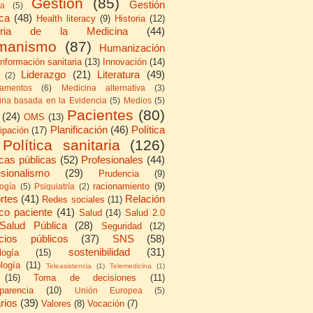
Gestión
(85)
Gestión
ca
(5)
ica
(48)
Health literacy
(9)
Historia
(12)
toria de la Medicina
(44)
manismo
(87)
Humanización
Información sanitaria
(13)
Innovación
(14)
Liderazgo
(21)
Literatura
(49)
(2)
amentos
(6)
Medicina alternativa
(3)
ina basada en la Evidencia
(5)
Medios
(5)
Pacientes
(80)
(24)
OMS
(13)
Planificación
(46)
Política
cipación
(17)
Política sanitaria
(126)
icas públicas
(52)
Profesionales
(44)
esionalismo
(29)
Prudencia
(9)
racionamiento
(9)
logía
(5)
Psiquiatría
(2)
rtes
(41)
Relación
Redes sociales
(11)
co paciente
(41)
Salud
(14)
Salud 2.0
Salud Pública
(28)
Seguridad
(12)
icios públicos
(37)
SNS
(58)
sostenibilidad
(31)
logía
(15)
logía
(11)
Teleasistencia
(1)
Telemedicina
(1)
(16)
Toma de decisiones
(11)
parencia
(10)
Unión Europea
(5)
rios
(39)
Valores
(8)
Vocación
(7)