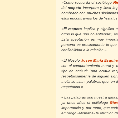
«
Como recuerda el sociólogo
Ri
del
respeto
incorpora y lleva imp
nombrado con muchos sinónimos p
ellos encontramos los de “estatus”,
«El
respeto
implica y significa 
otros lo que uno no entiende”, e
Esta aceptación es muy importa
persona es precisamente lo que 
confiabilidad a la relación.»
«El filósofo
Josep María Esquiro
con el comportamiento moral y, e
tipo de actitud: “una actitud r
respetuosamente de alguien signi
a ella se usan; palabras que, en 
respetuosa.»
«‘Las palabras son nuestra gafas.
ya unos años el politólogo
Giov
importancia y, por tanto, que ca
embargo
-afirmaba-
la elección d