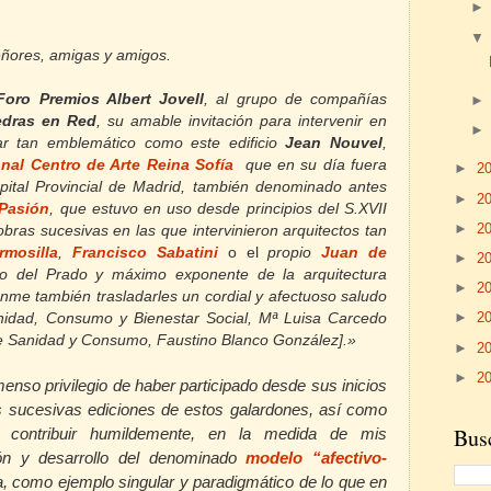
ñores, amigas y amigos.
Foro Premios Albert Jovell
, al grupo de compañías
edras en Red
, su amable invitación para intervenir en
ar tan emblemático como este edificio
Jean Nouvel
,
al Centro de Arte Reina Sofía
que en su día fuera
►
2
pital Provincial de Madrid, también denominado antes
►
2
 Pasión
, que estuvo en uso desde
principios del S.XVII
►
2
bras sucesivas en las que intervinieron arquitectos tan
mosilla
,
Francisco Sabatini
o el
propio
Juan de
►
2
o del Prado y máximo exponente de la arquitectura
►
2
nme también trasladarles un cordial y afectuoso saludo
►
2
nidad, Consumo y Bienestar Social, Mª Luisa Carcedo
de Sanidad y Consumo, Faustino Blanco González].»
►
2
►
2
menso privilegio de haber participado desde sus inicios
s sucesivas ediciones de estos galardones, así como
Busc
contribuir humildemente, en la
medida de mis
ción y desarrollo del denominado
modelo “afectivo-
ia, como ejemplo singular y paradigmático de lo que en