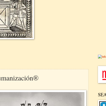
humanización®
SE