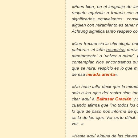
«Pues bien, en el lenguaje de las
respe
to equivale a tratarlo con
significados equivalentes: cons
alguien con miramiento es tener h
Achtung significa tanto respeto c
«Con frecuencia la etimología ori
palabras: el latín
respectus
deriv
atentamente” o “volver a mirar”.
contemplar. Nos encontramos pu
que se mira;
respicio
es lo que mi
de esa
mirada atenta
».
«No hace falta decir que la mira
solo a los ojos del rostro sino t
citar aquí a
Baltasar Gracián
y 
cuando afirma que “no todos los q
lo que de paso nos informa de qu
es la de los ojos. Ver es lo difíc
ver...»
«Hasta aquí alguna de las claves