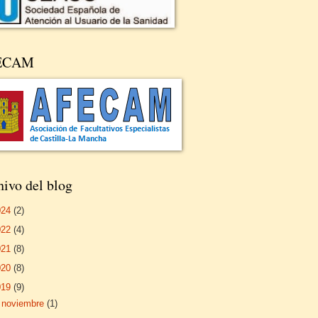
ECAM
ivo del blog
024
(2)
022
(4)
021
(8)
020
(8)
019
(9)
►
noviembre
(1)