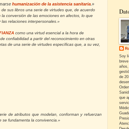
lamarse
humanización de la asistencia sanitaria
.»
Dat
 de sus libros una serie de virtudes que, de acuerdo
ían la conversión de las emociones en afectos, lo que
y las relaciones interpersonales.»
FIANZA
como una virtud esencial a la hora de
 de confiabilidad a partir del reconocimiento en otras
etas de una serie de virtudes específicas que, a su vez,
Ro
Soy l
breve
años,
gestió
de 20
desem
Orden
Sanid
que a
servi
Médic
Guada
serie de atributos que modelan, conforman y refuerzan
Presi
ue se fundamenta la convivencia.»
Atenc
Desde