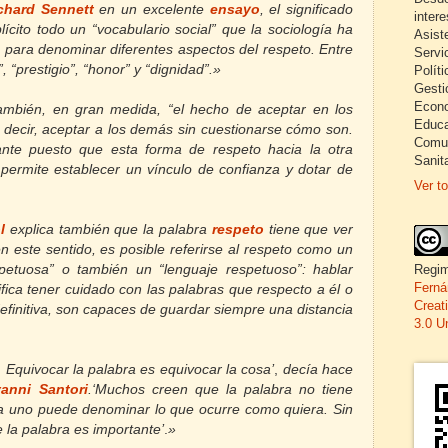
chard Sennett
en un excelente
ensayo
,
el significado
inter
lícito todo un “vocabulario social” que la sociología ha
Asist
ara denominar diferentes aspectos del respeto. Entre
Servi
 “prestigio”, “honor” y “dignidad”.»
Políti
Gesti
Econo
también, en gran medida, “el hecho de aceptar en los
Educa
s decir, aceptar a los demás sin cuestionarse cómo son.
Comun
nte puesto que esta forma de respeto hacia la otra
Sanita
permite establecer un vínculo de confianza y dotar de
Ver to
l
explica también que
la palabra
respeto
tiene que ver
n este sentido, es posible referirse al respeto como un
Regim
espetuosa” o también un “lenguaje respetuoso”: hablar
Ferná
fica tener cuidado con las palabras que respecto a él o
Creat
definitiva, son capaces de guardar siempre una distancia
3.0 U
 Equivocar la palabra es equivocar la cosa’
,
decía hace
anni Santori
.
‘Muchos creen que la palabra no tiene
da uno puede denominar lo que ocurre como quiera. Sin
e la palabra es importante’
.
»