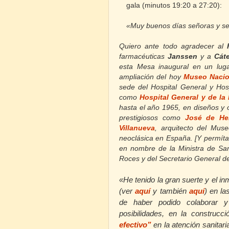
gala (minutos
19:20 a 27:20):
«Muy buenos días señoras y se
Quiero ante todo agradecer al
farmacéuticas
Janssen
y a
Cát
esta Mesa inaugural en un lug
ampliación del hoy
Museo Nacion
sede del Hospital General y Hos
como
Hospital General y de la
hasta el año 1965, en diseños y o
prestigiosos como
José de Her
Villanueva
, arquitecto
del Muse
neoclásica en España. [Y permíta
en nombre de la Ministra de Sa
Roces y del Secretario General 
«He tenido la gran suerte y el in
(ver
aquí
y también
aquí
)
en la
de haber podido colaborar y 
posibilidades, en la construc
efectivo”
en la atención sanitar