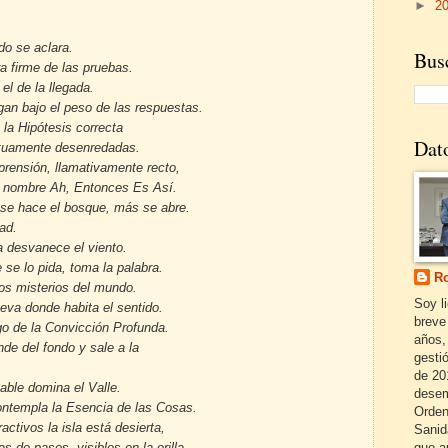
►
2
do se aclara.
Busc
rra firme de las pruebas.
el de la llegada.
gan bajo el peso de las respuestas.
 la Hipótesis correcta
Dat
etuamente desenredadas.
prensión, llamativamente recto,
de nombre Ah, Entonces Es Así.
se hace el bosque, más se abre.
dad.
a desvanece el viento.
 se lo pida, toma la palabra.
Ro
os misterios del mundo.
Soy l
eva donde habita el sentido.
breve
ago de la Convicción Profunda.
años,
de del fondo y sale a la
gestió
de 20
able domina el Valle.
desem
ntempla la Esencia de las Cosas.
Orden
activos la isla está desierta,
Sanid
s de pasos, visibles en la orilla,
que a