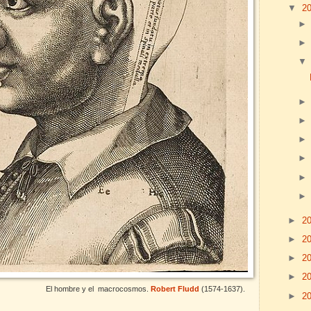
▼
2
►
2
►
2
►
2
►
2
El hombre y el macrocosmos.
Robert Fludd
(1574-1637).
►
2