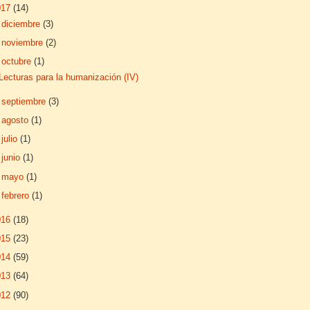
017
(14)
►
diciembre
(3)
►
noviembre
(2)
▼
octubre
(1)
Lecturas para la humanización (IV)
►
septiembre
(3)
►
agosto
(1)
►
julio
(1)
►
junio
(1)
►
mayo
(1)
►
febrero
(1)
016
(18)
015
(23)
014
(59)
013
(64)
012
(90)