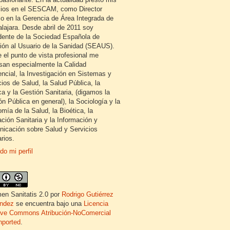
cios en el SESCAM, como Director
o en la Gerencia de Área Integrada de
lajara. Desde abril de 2011 soy
dente de la Sociedad Española de
ión al Usuario de la Sanidad (SEAUS).
 el punto de vista profesional me
esan especialmente la Calidad
encial, la Investigación en Sistemas y
cios de Salud, la Salud Pública, la
ca y la Gestión Sanitaria, (digamos la
ón Pública en general), la Sociología y la
mía de la Salud, la Bioética, la
ción Sanitaria y la Información y
icación sobre Salud y Servicios
rios.
do mi perfil
en Sanitatis 2.0
por
Rodrigo Gutiérrez
ndez
se encuentra bajo una
Licencia
ive Commons Atribución-NoComercial
nported
.