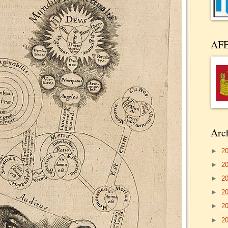
AF
Arch
►
2
►
2
►
2
►
2
►
2
►
2