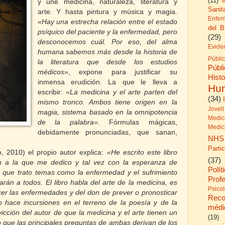
(11)
y une medicina, naturaleza, literatura y
Sanita
arte. Y hasta pintura y música y magia.
Enfer
«Hay una estrecha relación entre el estado
del B
psíquico del paciente y la enfermedad, pero
(29)
desconocemos cuál. Por eso, del alma
Evide
humana sabemos más desde la historia de
Públi
la literatura que desde los estudios
Públ
médicos»
, expone para justificar su
His
inmensa erudición. La que le lleva a
Hu
escribir:
«La medicina y el arte parten del
(34)
mismo tronco. Ambos tiene origen en la
Jovell
magia, sistema basado en la omnipotencia
Medic
de la palabra».
Fórmulas mágicas,
Medic
debidamente pronunciadas, que sanan,
NHS
Parti
o, 2010) el propio autor explica:
«He escrito este libro
(37)
ón a la que me dedico y tal vez con la esperanza de
Polít
 ya que trato temas como la enfermedad y el sufrimiento
Prof
rán a todos. El libro habla del arte de la medicina, es
Psico
cer las enfermedades y del don de prever o pronosticar
Reco
o hace incursiones en el terreno de la poesía y de la
médi
icción del autor de que la medicina y el arte tienen un
(19)
 que las principales preguntas de ambas derivan de los