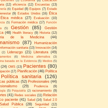
Economía
(8)
Educación
e-pacientes
(5)
ria
(12)
eficiencia
(12)
Encuestas
(13)
Equidad
(8)
Equipos
(7)
Estado
mería
(6)
Ética
ienestar
(9)
Estados Unidos
(16)
Ética médica
(27)
Evaluación
(10)
Formación médica
(17)
ncia
(5)
Función
Gestión
(85)
Gestión
ca
(5)
ica
(48)
Health literacy
(9)
Historia
(12)
toria de la Medicina
(44)
manismo
(87)
Humanización
Información sanitaria
(13)
Innovación
(14)
Liderazgo
(21)
Literatura
(49)
(2)
amentos
(6)
Medicina alternativa
(3)
ina basada en la Evidencia
(5)
Medios
(5)
Pacientes
(80)
(24)
OMS
(13)
Planificación
(46)
Política
cipación
(17)
Política sanitaria
(126)
icas públicas
(52)
Profesionales
(44)
esionalismo
(29)
Prudencia
(9)
racionamiento
(9)
logía
(5)
Psiquiatría
(2)
rtes
(41)
Relación
Redes sociales
(11)
co paciente
(41)
Salud
(14)
Salud 2.0
Salud Pública
(28)
Seguridad
(12)