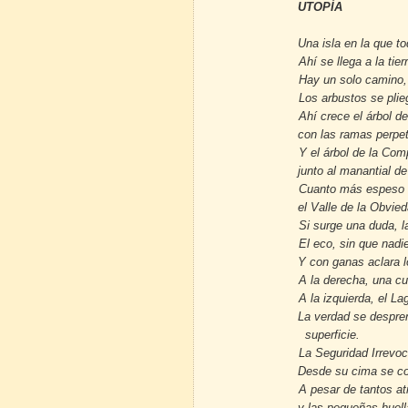
UTOPÍA
Una isla en la que to
Ahí se llega a la tie
Hay un solo camino, 
Los arbustos se plie
Ahí crece el árbol de
con las ramas perp
Y el árbol de la Com
junto al manantial 
Cuanto más espeso 
el Valle de la Obvie
Si surge una duda, l
El eco, sin que nadie
Y con ganas aclara l
A la derecha, una cu
A la izquierda, el L
La verdad se despren
superficie.
La Seguridad Irrevoc
Desde su cima se co
A pesar de tantos atr
y las pequeñas huella