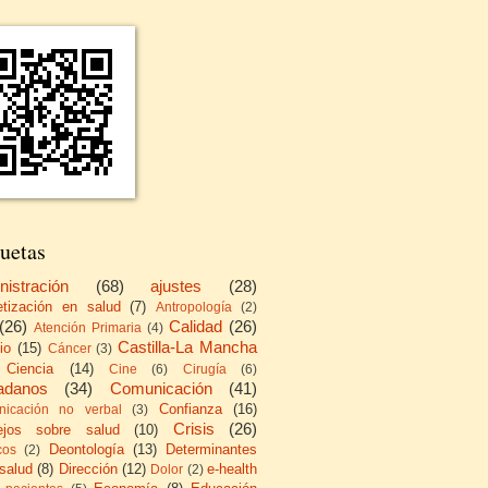
uetas
nistración
(68)
ajustes
(28)
etización en salud
(7)
Antropología
(2)
(26)
Calidad
(26)
Atención Primaria
(4)
Castilla-La Mancha
io
(15)
Cáncer
(3)
Ciencia
(14)
Cine
(6)
Cirugía
(6)
adanos
(34)
Comunicación
(41)
Confianza
(16)
icación no verbal
(3)
Crisis
(26)
ejos sobre salud
(10)
Deontología
(13)
Determinantes
cos
(2)
 salud
(8)
Dirección
(12)
e-health
Dolor
(2)