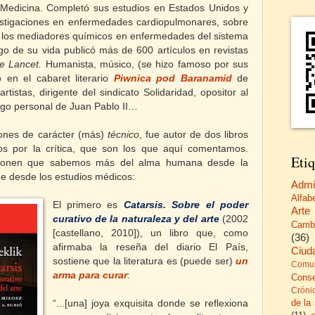
Medicina. Completó sus estudios en Estados Unidos y
vestigaciones en enfermedades cardiopulmonares, sobre
 y los mediadores químicos en enfermedades del sistema
largo de su vida publicó más de 600 artículos en revistas
e Lancet.
Humanista, músico, (se hizo famoso por sus
o en el cabaret literario
Piwnica pod Baranamid
de
istas, dirigente del sindicato Solidaridad, opositor al
igo personal de Juan Pablo II…
iones de carácter (más)
técnico
, fue autor de dos libros
os por la crítica, que son los que aquí comentamos.
Etiq
oponen que sabemos más del alma humana desde la
 que desde los estudios médicos:
Admi
Alfab
El primero es
Catarsis. Sobre el poder
Arte
curativo de la naturaleza y del arte
(2002
Camb
[castellano, 2010]), un libro que, como
(36)
afirmaba la reseña del diario El País,
Ciud
sostiene que la literatura es (puede ser)
un
Comun
arma para curar
:
Cons
Cróni
de la
“...[una] joya exquisita donde se reflexiona