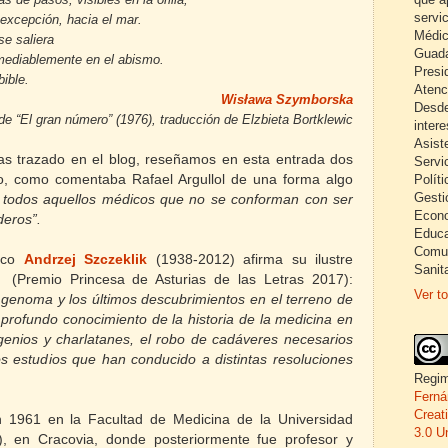
servi
 excepción, hacia el mar.
Médic
se saliera
Guada
emediablemente en el abismo.
Presi
ible.
Atenc
Wisława Szymborska
Desde
de “El gran número” (1976),
traducción de Elzbieta Bortklewic
inter
Asist
as trazado en el blog, reseñamos en esta entrada dos
Servi
s o, como comentaba Rafael Argullol de una forma algo
Políti
Gesti
a todos aquellos médicos que no se conforman con ser
Econo
deros”.
Educa
Comun
laco
Andrzej Szczeklik
(1938-2012) afirma su ilustre
Sanita
 (Premio Princesa de Asturias de las Letras 2017):
Ver to
 genoma y los últimos descubrimientos en el terreno de
 profundo conocimiento de la historia de la medicina en
genios y charlatanes, el robo de cadáveres necesarios
os estudios que han conducido a distintas resoluciones
Regim
Ferná
Creat
n 1961 en la Facultad de Medicina de la Universidad
3.0 U
), en Cracovia, donde posteriormente fue profesor y