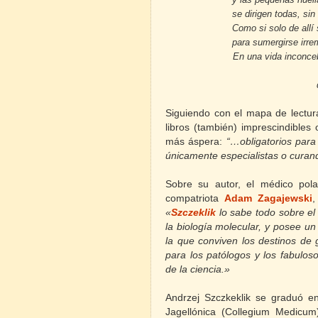
se dirigen todas, sin
Como si solo de allí 
para sumergirse irr
En una vida inconceb
Siguiendo con el mapa de lectur
libros (también) imprescindible
más áspera:
“…obligatorios par
únicamente especialistas o curan
Sobre su autor, el médico po
compatriota
Adam Zagajewski
,
«
Szczeklik
lo
sabe todo sobre el
la biología molecular, y posee un
la que conviven los destinos de 
para los patólogos y los fabulos
de la ciencia.»
Andrzej Szczkeklik se graduó e
Jagellónica (Collegium Medicum