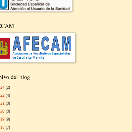
ECAM
ivo del blog
024
(2)
022
(4)
021
(8)
020
(8)
019
(9)
018
(7)