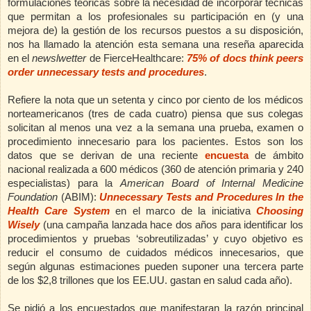
formulaciones teóricas sobre la necesidad de incorporar técnicas
que permitan a los profesionales su participación en (y una
mejora de) la gestión de los recursos puestos a su disposición,
nos ha llamado la atención esta semana una reseña aparecida
en el
newslwetter
de FierceHealthcare:
75% of docs think peers
order unnecessary tests and procedures
.
Refiere la nota que un setenta y cinco por ciento de los médicos
norteamericanos (tres de cada cuatro) piensa que sus colegas
solicitan al menos una vez a la semana una prueba, examen o
procedimiento innecesario para los pacientes. Estos son los
datos que se derivan de una reciente
encuesta
de ámbito
nacional realizada a 600 médicos (360 de atención primaria y 240
especialistas) para la
American Board of Internal Medicine
Foundation
(ABIM):
Unnecessary Tests and Procedures In the
Health Care System
en el marco de la iniciativa
Choosing
Wisely
(una campaña lanzada hace dos años para identificar los
procedimientos y pruebas ‘sobreutilizadas’ y cuyo objetivo es
reducir el consumo de cuidados médicos innecesarios, que
según algunas estimaciones pueden suponer una tercera parte
de los $2,8 trillones que los EE.UU. gastan en salud cada año).
Se pidió a los encuestados que manifestaran la razón principal