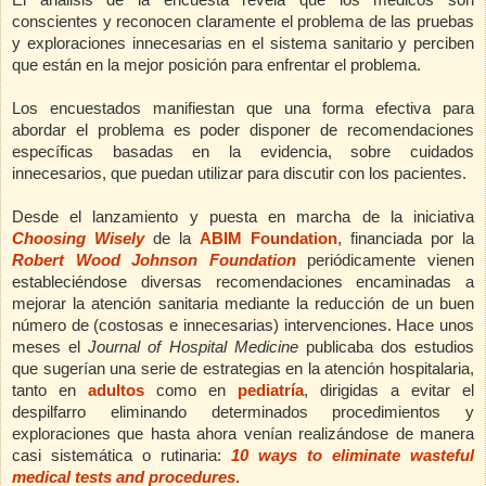
El análisis de la encuesta revela que los médicos son
conscientes y reconocen claramente el problema de las pruebas
y exploraciones innecesarias en el sistema sanitario y perciben
que están en la mejor posición para enfrentar el problema.
Los encuestados manifiestan que una forma efectiva para
abordar el problema es poder disponer de recomendaciones
específicas basadas en la evidencia, sobre cuidados
innecesarios, que puedan utilizar para discutir con los pacientes.
Desde el lanzamiento y puesta en marcha de la iniciativa
Choosing Wisely
de la
ABIM Foundation
, financiada por la
Robert Wood Johnson Foundation
periódicamente vienen
estableciéndose diversas recomendaciones encaminadas a
mejorar la atención sanitaria mediante la reducción de un buen
número de (costosas e innecesarias) intervenciones. Hace unos
Journal of Hospital Medicine
publicaba dos estudios
meses el
que sugerían una serie de estrategias en la atención hospitalaria,
tanto en
adultos
como en
pediatría
, dirigidas a evitar el
despilfarro eliminando determinados procedimientos y
exploraciones que hasta ahora venían realizándose de manera
casi sistemática o rutinaria:
10 ways to eliminate wasteful
medical tests and procedures
.