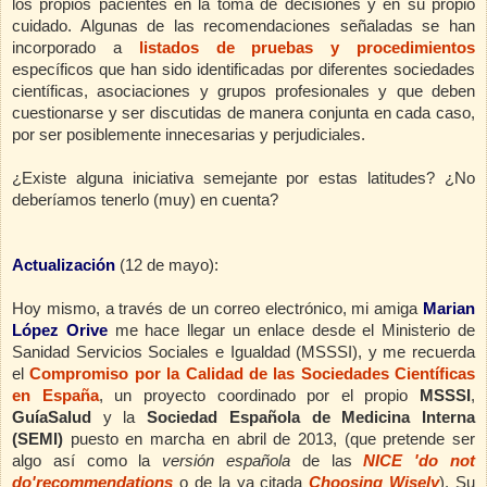
los propios pacientes en la toma de decisiones y en su propio
cuidado. Algunas de las recomendaciones señaladas se han
incorporado a
listados de pruebas y procedimientos
específicos que
han sido identificadas por diferentes sociedades
científicas, asociaciones y grupos profesionales y que deben
cuestionarse y ser discutidas de manera conjunta en cada caso,
por ser posiblemente innecesarias y perjudiciales.
¿Existe alguna iniciativa semejante por estas latitudes? ¿No
deberíamos tenerlo (muy) en cuenta?
Actualización
(12 de mayo):
Hoy mismo, a través de un correo electrónico, mi amiga
Marian
desde el Ministerio de
López Orive
me hace llegar un enlace
Sanidad Servicios Sociales e Igualdad (MSSSI),
y me recuerda
el
Compromiso por la Calidad de las Sociedades Científicas
en España
, un proyecto coordinado por el propio
MSSSI
,
GuíaSalud
y la
Sociedad Española de Medicina Interna
(SEMI)
puesto en marcha en abril de 2013, (que pretende ser
algo así como la
versión española
de las
NICE 'do not
do'recommendations
o de la ya citada
Choosing Wisely
).
Su