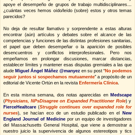
apoye el desempeño de grupos de trabajo multidisciplinares…
¿cuántas veces hemos oído/leído (sobre) estos y otros temas
parecidos?
No deja de resultar llamativo y sorprendente a estas alturas
encontrar (aún) artículos y debates sobre el alcance de las
competencias y funciones de las distintas profesiones sanitarias,
el papel que deben desempeñar o la aparición de posibles
desencuentros y conflictos interprofesionales. Pero nos
empeñamos en prolongar discusiones, marcar distancias,
establecer límites y mantener esas disputas gremiales a las que
alude
Miguel Ángel Máñez
@manyez
en su post “
No podemos
seguir juntos si sospechamos mutuamente
” a propósito de un
editorial de Vicente Ortún en la revista
Enfermería Clínica
.
En esta misma semana, dos notas aparecidas en
Medscape
(
Physicians, NPsDisagree on Expanded Practitioner Role
)
y
FierceHealtcare
(
Struggle continues over expanded role for
nurses
), se hacían eco de un estudio publicado en el
New
England Journal of Medicine
por un equipo de investigadores
del Massachusetts General Hospital, que viene a demostrar a
nuestro juicio la supervivencia de algunos estereotipos y tics