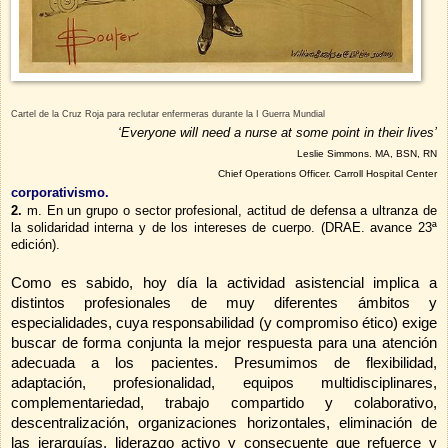
Cartel de la Cruz Roja para reclutar enfermeras durante la I Guerra Mundial
‘Everyone will need a nurse at some point in their lives’
Leslie Simmons. MA, BSN, RN
Chief Operations Officer.
Carroll
Hospital
Center
corporativismo
.
2.
m
. En un grupo o sector profesional, actitud de defensa a ultranza de
la solidaridad interna y de los intereses de cuerpo. (DRAE. avance 23ª
edición).
Como es sabido, hoy día la actividad asistencial implica a
distintos profesionales de muy diferentes ámbitos y
especialidades, cuya responsabilidad (y compromiso ético) exige
buscar de forma conjunta la mejor respuesta para una atención
adecuada a los pacientes. Presumimos de flexibilidad,
adaptación, profesionalidad, equipos multidisciplinares,
complementariedad, trabajo compartido y colaborativo,
descentralización, organizaciones horizontales, eliminación de
las jerarquías, liderazgo activo y consecuente que refuerce y