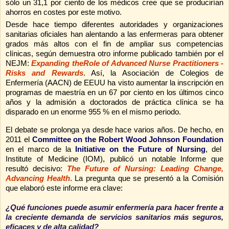
sólo un 31,1 por ciento de los médicos cree que se producirían
ahorros en costes por este motivo.
Desde hace tiempo diferentes autoridades y organizaciones
sanitarias oficiales han alentando a las enfermeras para obtener
grados más altos con el fin de ampliar sus competencias
clínicas, según demuestra otro informe publicado también por el
NEJM
:
Expanding theRole of Advanced Nurse Practitioners -
Risks and Rewards
. Así, la
Asociación de Colegios de
Enfermería (AACN) de EEUU ha visto aumentar la inscripción en
programas de maestría en un 67 por ciento en los últimos cinco
años y la
admisión a doctorados de práctica clínica se ha
disparado en un enorme 955 % en el mismo periodo.
El debate se prolonga ya desde hace varios años. De hecho, e
n
2011 el
Committee on the Robert Wood Johnson Foundation
en el marco de la
Initiative on the Future of Nursing
, del
Institute of
Medicine (IOM), publicó un notable Informe que
resultó decisivo:
The Future of Nursing: Leading Change,
Advancing Health
.
La pregunta que se presentó a la Comisión
que elaboró este informe era clave:
¿Qué funciones puede asumir enfermería para hacer frente a
la creciente demanda de servicios sanitarios más seguros,
eficaces y de alta calidad?