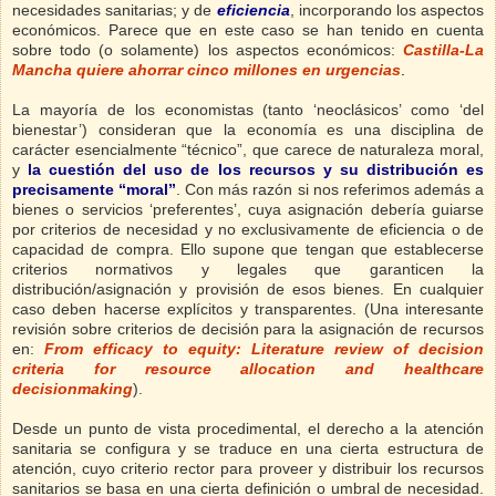
necesidades sanitarias; y de
eficiencia
, incorporando los aspectos
económicos. Parece que en este caso se han tenido en cuenta
sobre todo (o solamente) los aspectos económicos:
Castilla-La
Mancha quiere ahorrar cinco millones en urgencias
.
La mayoría de los economistas (tanto ‘neoclásicos’ como ‘del
bienestar’) consideran que la economía es una disciplina de
carácter esencialmente “técnico”, que carece de naturaleza moral,
y
la cuestión del uso de los recursos y su distribución es
precisamente “moral”
. Con más razón si nos referimos además a
bienes o servicios ‘preferentes’, cuya asignación debería guiarse
por criterios de necesidad y no exclusivamente de eficiencia o de
capacidad de compra. Ello supone que tengan que establecerse
criterios normativos y legales que garanticen la
distribución/asignación y provisión de esos bienes. En cualquier
caso deben hacerse explícitos y transparentes. (Una interesante
revisión sobre criterios de decisión para la asignación de recursos
en:
From efficacy to equity: Literature review of decision
criteria for resource allocation and healthcare
decisionmaking
).
Desde un punto de vista procedimental, el derecho a la atención
sanitaria se configura y se traduce en una cierta estructura de
atención, cuyo criterio rector para proveer y distribuir los recursos
sanitarios se basa en una cierta definición o umbral de necesidad.