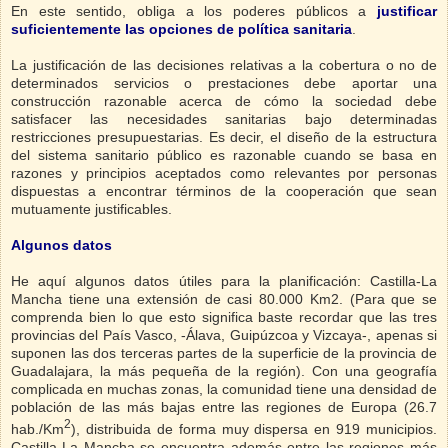
En este sentido, obliga a los poderes públicos a
justificar
suficientemente las opciones de política sanitaria
.
La justificación de las decisiones relativas a la cobertura o no de
determinados servicios o prestaciones debe aportar una
construcción razonable acerca de cómo la sociedad debe
satisfacer las necesidades sanitarias bajo determinadas
restricciones presupuestarias. Es decir, el diseño de la estructura
del sistema sanitario público es razonable cuando se basa en
razones y principios aceptados como relevantes por personas
dispuestas a encontrar términos de la cooperación que sean
mutuamente justificables.
Algunos datos
He aquí algunos datos útiles para la planificación: Castilla-La
Mancha tiene una extensión de casi 80.000 Km2. (Para que se
comprenda bien lo que esto significa baste recordar que las tres
provincias del País Vasco, -Álava, Guipúzcoa y Vizcaya-, apenas si
suponen las dos terceras partes de la superficie de la provincia de
Guadalajara, la más pequeña de la región). Con una geografía
complicada en muchas zonas, la comunidad tiene una densidad de
población de las más bajas entre las regiones de Europa (26.7
2
hab./Km
), distribuida de forma muy dispersa en 919 municipios.
Castilla-La Mancha se encuentra además entre las regiones más