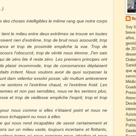
..)
Ro
dre des choses intelligibles le même rang que notre corps
Soy l
breve
 tient le milieu entre deux extrêmes se trouve en toutes
años,
ivent rien d'extrême, trop de bruit nous assourdit, trop
gestió
stance et trop de proximité empêche la vue. Trop de
de 20
scours l'obscurcit, trop de vérité nous étonne. J'en sais
desem
i de zéro ôte 4 reste zéro. Les premiers principes ont
Orden
Sanid
 de plaisir incommode, trop de consonances déplaisent
que a
faits irritent. Nous voulons avoir de quoi surpasser la
servi
sunt dam videntur
exsolvi posse; ubi multum antevenere
Médic
ne sentons ni l'extrême chaud, ni
l'extrême froid. Les
Guada
nemies et non pas sensibles, nous ne les sentons plus,
Presi
sse et trop de vieillesse empêche l'esprit; trop et trop
Atenc
Desde
inter
pour nous comme si elles n'étaient point et nous ne
Asist
 nous échappent ou nous à elles.
Servi
t ce qui nous rend incapables de savoir certainement et
Políti
s sur un milieu vaste, toujours incertains et flottants,
Gesti
 quelque terme
où nous pensions nous attacher et nous