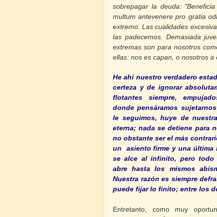
sobrepagar la deuda:
"
Benefici
multum antevenere pro gratia odiu
extremo. Las cualidades excesiva
las padecemos. Demasiada juven
extremas son para nosotros como
ellas: nos es capan, o nosotros a 
He ahí nuestro verdadero esta
certeza y de ignorar absolut
flotantes siempre, empujad
donde pensáramos sujetarnos 
le seguimos, huye de nuestra
eterna; nada se detiene para n
no obstante ser el más contrari
un asiento firme y una última 
se alce al infinito, pero tod
abre hasta los mismos abis
Nuestra razón es siempre defra
puede fijar lo finito; entre los 
Entretanto, como muy oport