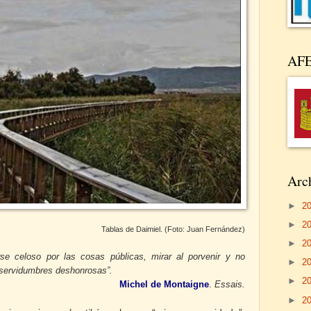
AF
Arch
►
2
►
2
Tablas de Daimiel. (Foto: Juan Fernández)
►
2
e celoso por las cosas públicas, mirar al porvenir y no
►
2
e servidumbres deshonrosas”.
►
2
Michel de Montaigne
.
Essais.
►
2