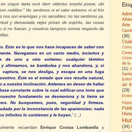
Etiq
a eo usque laeta sunt dam videntur
exsolvi posse; ubi
m redditur." No sentimos ni el calor extremo ni el frío
Admi
s nos son enemigas y no sensibles; no las sentimos ya,
Alfab
tud y demasiada vejez privan de espíritu, las cosas
Arte
 si no fueran, y nosotros tampoco somos respecto de
Camb
ellas.
(36)
Ciud
do. Esto es lo que nos hace incapaces de saber con
Comun
Cons
amente. Navegamos en un vasto medio, inciertos y
Cróni
os de uno a otro extremo; cualquier término
de la
y afirmarnos, se bambolea y nos abandona, y, si
(11)
 captura, se nos desliga, y escapa en una fuga
Sanita
osotros. Éste es el estado que nos resulta natural,
Enfer
o a nuestra inclinación. Ardemos en deseo de hallar
del B
(29)
base constante sobre la cual edificar una torre que
Evide
o nuestro fundamento se desmorona y la tierra se
mos. No busquemos, pues, seguridad y firmeza.
Públi
Públ
udada por la inconstancia de las apariencias; nada
His
dos infinitos lo contienen y le huyen.
" (...)
Hu
(34)
unamente recuerdan
Enrique Costas Lombardía
y