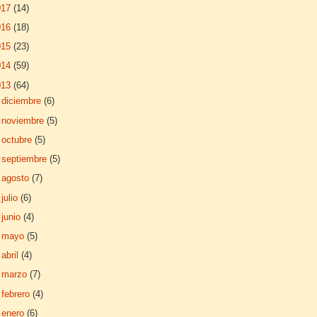
017
(14)
016
(18)
015
(23)
014
(59)
013
(64)
►
diciembre
(6)
►
noviembre
(5)
►
octubre
(5)
►
septiembre
(5)
►
agosto
(7)
►
julio
(6)
►
junio
(4)
►
mayo
(5)
►
abril
(4)
►
marzo
(7)
►
febrero
(4)
▼
enero
(6)