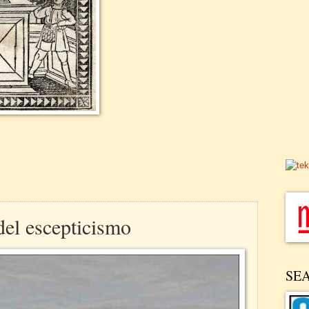
del escepticismo
SE