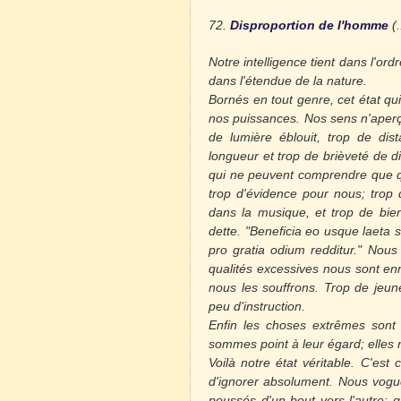
72.
Disproportion de l'homme
(.
Notre intelligence tient dans l'or
dans l'étendue de la nature.
Bornés en tout genre, cet état qui
nos puissances. Nos sens n'aperço
de lumière éblouit, trop de di
longueur et trop de brièveté de di
qui ne peuvent comprendre que qu
trop d'évidence pour nous; trop
dans la musique, et trop de bien
dette. "
Beneficia eo usque laeta 
pro gratia odium redditur."
Nous 
qualités excessives nous sont en
nous
les souffrons. Trop de jeune
peu d'instruction.
Enfin les choses extrêmes sont 
sommes point à leur égard;
elles
Voilà notre état véritable. C'es
d'ignorer absolument.
Nous voguon
poussés d'un bout vers l'autre;