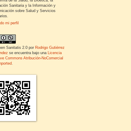
mía de la Salud, la Bioética, la
ción Sanitaria y la Información y
icación sobre Salud y Servicios
rios.
do mi perfil
en Sanitatis 2.0
por
Rodrigo Gutiérrez
ndez
se encuentra bajo una
Licencia
ive Commons Atribución-NoComercial
nported
.