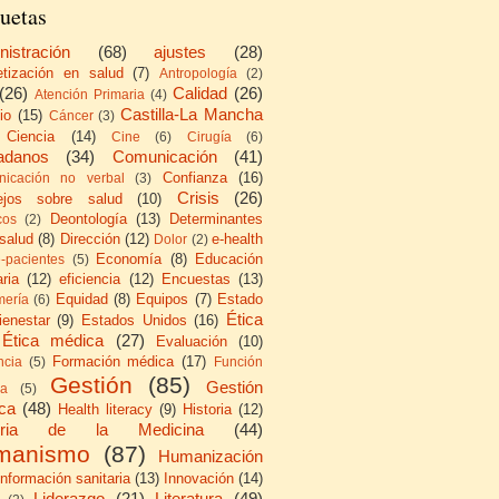
uetas
nistración
(68)
ajustes
(28)
etización en salud
(7)
Antropología
(2)
(26)
Calidad
(26)
Atención Primaria
(4)
Castilla-La Mancha
io
(15)
Cáncer
(3)
Ciencia
(14)
Cine
(6)
Cirugía
(6)
adanos
(34)
Comunicación
(41)
Confianza
(16)
icación no verbal
(3)
Crisis
(26)
ejos sobre salud
(10)
Deontología
(13)
Determinantes
cos
(2)
 salud
(8)
Dirección
(12)
e-health
Dolor
(2)
Economía
(8)
Educación
e-pacientes
(5)
ria
(12)
eficiencia
(12)
Encuestas
(13)
Equidad
(8)
Equipos
(7)
Estado
mería
(6)
Ética
ienestar
(9)
Estados Unidos
(16)
Ética médica
(27)
Evaluación
(10)
Formación médica
(17)
ncia
(5)
Función
Gestión
(85)
Gestión
ca
(5)
ica
(48)
Health literacy
(9)
Historia
(12)
toria de la Medicina
(44)
manismo
(87)
Humanización
Información sanitaria
(13)
Innovación
(14)
Liderazgo
(21)
Literatura
(49)