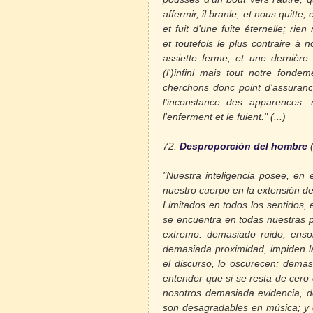
affermir, il branle, et nous quitte
et fuit d'une fuite éternelle; rie
et
toutefois le plus contraire à 
assiette ferme, et une
dernière
(l')infini mais tout notre fond
cherchons donc point d'assuranc
l'inconstance des
apparences: r
l'enferment et le fuient." (...)
72.
Desproporción del hombre
"Nuestra inteligencia posee, en 
nuestro cuerpo en la extensión de
Limitados en todos los sentidos,
se encuentra en todas nuestras 
extremo: demasiado ruido, enso
demasiada proximidad, impiden l
el discurso, lo oscurecen; dem
entender que si se resta de cero 
nosotros demasiada evidencia, 
son desagradables en música; y 