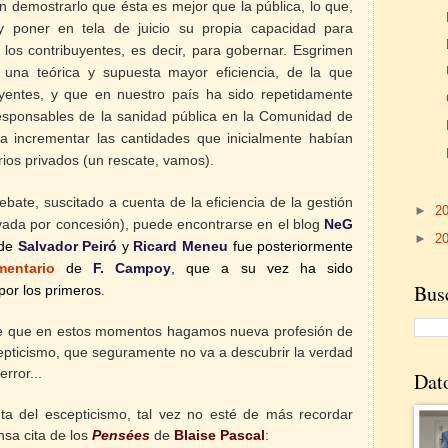
in demostrarlo que ésta es mejor que la pública, lo que,
 y poner en tela de juicio su propia capacidad para
 los contribuyentes, es decir, para gobernar. Esgrimen
na teórica y supuesta mayor eficiencia, de la que
yentes, y que en nuestro país ha sido repetidamente
responsables de la sanidad pública en la Comunidad de
 a incrementar las cantidades que inicialmente habían
ios privados (un rescate, vamos).
bate, suscitado a cuenta de la eficiencia de la gestión
►
2
privada por concesión), puede encontrarse en el blog
NeG
►
2
de
Salvador Peiró
y
Ricard Meneu
fue posteriormente
mentario
de
F. Campoy
, que a su vez ha sido
Busc
por los primeros
.
te que en estos momentos hagamos nueva profesión de
epticismo, que seguramente no va a descubrir la verdad
error...
Dat
a del escepticismo, tal vez no esté de más recordar
nsa cita de los
Pensées
de
Blaise Pascal
: