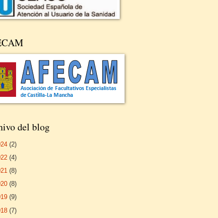
ECAM
ivo del blog
024
(2)
022
(4)
021
(8)
020
(8)
019
(9)
018
(7)