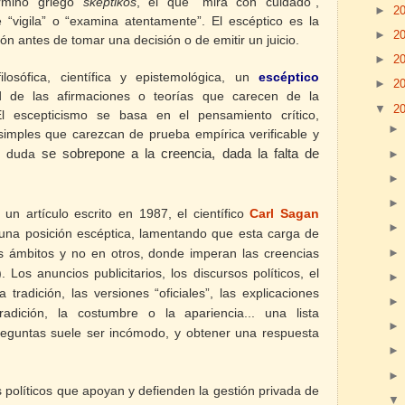
érmino griego
skeptikós
, el que “mira con cuidado”,
►
2
 “vigila” o “examina atentamente”. El escéptico es la
►
2
ón antes de tomar una decisión o de emitir un juicio.
►
2
ilosófica, científica y epistemológica, un
escéptico
►
2
ad de las afirmaciones o teorías que carecen de la
▼
2
 El escepticismo se basa en el pensamiento crítico,
simples que carezcan de prueba empírica verificable y
a duda
se sobrepone a la creencia, dada la falta de
, un artículo escrito en 1987, el científico
Carl Sagan
 una posición escéptica, lamentando que esta carga de
s ámbitos y no en otros, donde imperan las creencias
 Los anuncios publicitarios, los discursos políticos, el
 tradición, las versiones “oficiales”, las explicaciones
adición, la costumbre o la apariencia... una lista
reguntas suele ser incómodo, y obtener una respuesta
políticos que apoyan y defienden la gestión privada de