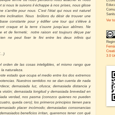
Econo
Educa
, et si nous le suivons il échappe à nos
prises, nous glisse
Comun
n ne s'arrête pour nous. C'est l'état qui nous est naturel
Sanita
notre inclination. Nous brûlons du désir de trouver une
Ver to
 base constante pour y édifier une tour qui s'élève à
ement craque et la
terre s'ouvre jusqu'aux abîmes.
Ne
e et de fermeté; notre raison est toujours déçue par
ien ne peut fixer le fini entre les deux infinis qui
Regim
Ferná
Creat
(...)
3.0 U
el orden de las cosas inteligibles, el mismo rango que
 la naturaleza.
 este estado que ocupa el medio entre los dos extremos
potencias. Nuestros sentidos no se dan cuenta de nada
rdece; demasiada luz, ofusca; demasiada distancia y
a visión; demasiada longitud y demasiada brevedad en
asiada verdad, nos pasma (conozco quienes no pueden
cuatro, queda cero); los primeros principios tienen para
demasiado placer incómodo; demasiadas consonancias
demasiados beneficios irritan, queremos tener con qué