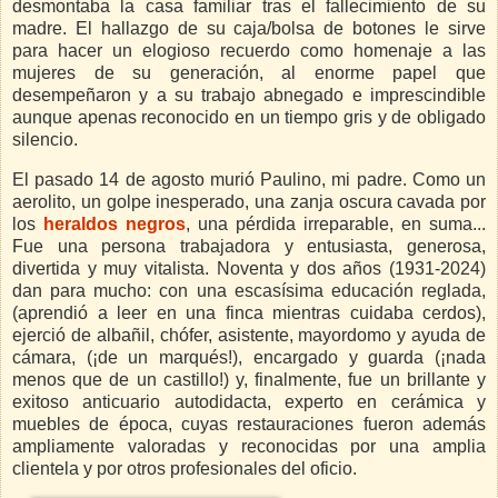
desmontaba la casa familiar tras el fallecimiento de su
madre. El hallazgo de su caja/bolsa de botones le sirve
para hacer un elogioso recuerdo como homenaje a las
mujeres de su generación, al enorme papel que
desempeñaron y a su trabajo abnegado e imprescindible
aunque apenas reconocido en un tiempo gris y de obligado
silencio.
El pasado 14 de agosto murió Paulino, mi padre. Como un
aerolito, un golpe inesperado, una zanja oscura cavada por
los
heraldos negros
, una pérdida irreparable, en suma...
Fue una persona trabajadora y entusiasta, generosa,
divertida y muy vitalista. Noventa y dos años (1931-2024)
dan para mucho: con una escasísima educación reglada,
(aprendió a leer en una finca mientras cuidaba cerdos),
ejerció de albañil, chófer, asistente, mayordomo y ayuda de
cámara, (¡de un marqués!), encargado y guarda (¡nada
menos que de un castillo!) y, finalmente, fue un brillante y
exitoso anticuario autodidacta, experto en cerámica y
muebles de época, cuyas restauraciones fueron además
ampliamente valoradas y reconocidas por una amplia
clientela y por otros profesionales del oficio.