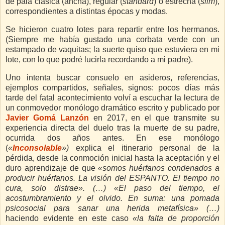
de pala clásica (ancha), regular (
standard
) o estrecha (
slim
),
correspondientes a distintas épocas y modas.
Se hicieron cuatro lotes para repartir entre los hermanos.
(Siempre me había gustado una corbata verde con un
estampado de vaquitas; la suerte quiso que estuviera en mi
lote, con lo que podré lucirla recordando a mi padre).
Uno intenta buscar consuelo en asideros, referencias,
ejemplos compartidos, señales, signos: pocos días más
tarde del fatal acontecimiento volví a escuchar la lectura de
un conmovedor monólogo dramático escrito y publicado por
Javier Gomá Lanzón
en 2017, en el que transmite su
experiencia directa del duelo tras la muerte de su padre,
ocurrida dos años antes. En ese monólogo
(
«
Inconsolable
»)
explica el itinerario personal de la
pérdida, desde la conmoción inicial hasta la aceptación y el
duro aprendizaje de que
«somos huérfanos condenados a
producir huérfanos. La visión del ESPANTO. El tiempo no
cura, solo distrae
». (…) «El paso del tiempo, el
acostumbramiento y el olvido. En suma: una pomada
psicosocial para sanar una herida metafísica» (…)
haciendo evidente en este caso
«la falta de proporción