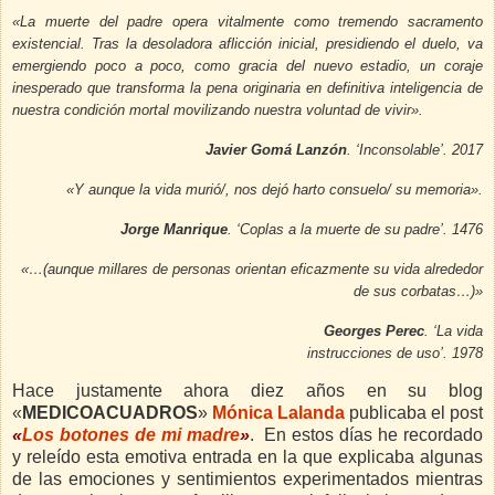
«
La muerte del padre opera vitalmente como tremendo sacramento
existencial. Tras la desoladora aflicción inicial, presidiendo el duelo, va
emergiendo poco a poco, como gracia del nuevo estadio, un coraje
inesperado que transforma la pena originaria en definitiva inteligencia de
nuestra condición mortal movilizando nuestra voluntad de vivir
»
.
Javier Gomá Lanzón
. ‘Inconsolable’. 2017
«
Y aunque la vida murió/, nos dejó harto consuelo/ su memoria
»
.
Jorge Manrique
. ‘Coplas a la muerte de su padre’. 1476
«
…(aunque millares de personas orientan eficazmente su vida alrededor
de sus corbatas…)
»
Georges Perec
. ‘La vida
instrucciones de uso’. 1978
Hace justamente ahora diez años en su blog
«
MEDICOACUADROS
»
Mónica Lalanda
publicaba el post
«
Los botones de mi madre
»
. En estos días he recordado
y releído esta emotiva entrada en la que explicaba algunas
de las emociones y sentimientos experimentados mientras