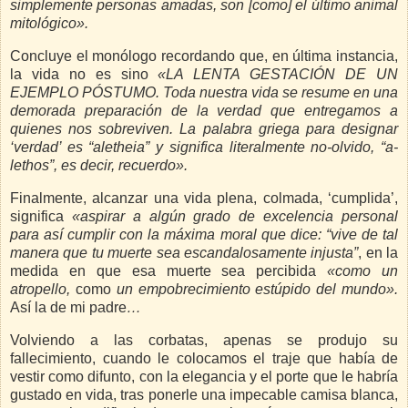
simplemente personas amadas, son [como] el último animal
mitológico
».
Concluye el monólogo recordando que, en última instancia,
la vida no es sino
«LA LENTA GESTACIÓN DE UN
EJEMPLO PÓSTUMO. Toda nuestra vida se resume en una
demorada preparación de la verdad que entregamos a
quienes nos sobreviven. La palabra griega para designar
‘verdad’ es “aletheia” y significa literalmente no-olvido, “a-
lethos”, es decir, recuerdo».
Finalmente, alcanzar una vida plena, colmada, ‘cumplida’,
significa
«aspirar a algún grado de excelencia personal
para así cumplir con la máxima moral que dice: “vive de tal
manera que tu muerte sea escandalosamente injusta”
, en la
medida en que esa muerte sea percibida
«como un
atropello,
como
un
empobrecimiento estúpido del mundo
».
Así la de mi padre
…
Volviendo a las corbatas, apenas se produjo su
fallecimiento, cuando le colocamos el traje que había de
vestir como difunto, con la elegancia y el porte que le habría
gustado en vida, tras ponerle una impecable camisa blanca,