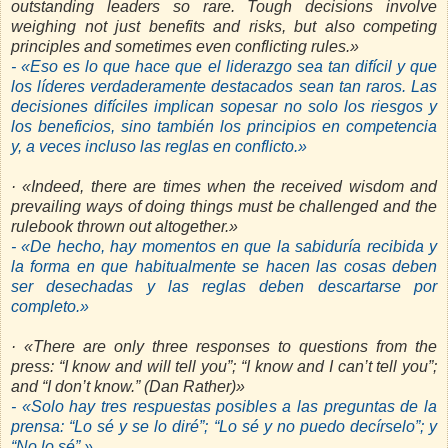
outstanding leaders so rare. Tough decisions involve
weighing not just benefits and risks, but also competing
principles and sometimes even conflicting rules.»
- «Eso es lo que hace que el liderazgo sea tan difícil y que
los líderes verdaderamente destacados sean tan raros. Las
decisiones difíciles implican sopesar no solo los riesgos y
los beneficios, sino también los principios en competencia
y, a veces incluso las reglas en conflicto.»
· «Indeed, there are times when the received wisdom and
prevailing ways of doing things must be challenged and the
rulebook thrown out altogether.»
- «De hecho, hay momentos en que la sabiduría recibida y
la forma en que habitualmente se hacen las cosas deben
ser desechadas y las reglas deben descartarse por
completo.»
· «There are only three responses to questions from the
press: “I know and will tell you”; “I know and I can’t tell you”;
and “I don’t know.” (Dan Rather)»
- «Solo hay tres respuestas posibles a las preguntas de la
prensa: “Lo sé y se lo diré”; “Lo sé y no puedo decírselo”; y
“No lo sé”.»