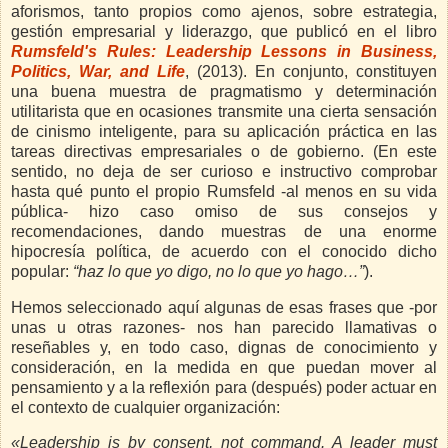
aforismos, tanto propios como ajenos, sobre estrategia,
gestión empresarial y liderazgo, que publicó en el libro
Rumsfeld's Rules: Leadership Lessons in Business,
Politics, War, and Life
, (2013). En conjunto, constituyen
una buena muestra de pragmatismo y determinación
utilitarista que en ocasiones transmite una cierta sensación
de cinismo inteligente, para su aplicación práctica en las
tareas directivas empresariales o de gobierno. (En este
sentido, no deja de ser curioso e instructivo comprobar
hasta qué punto el propio Rumsfeld -al menos en su vida
pública- hizo caso omiso de sus consejos y
recomendaciones, dando muestras de una enorme
hipocresía política, de acuerdo con el conocido dicho
popular:
“haz lo que yo digo, no lo que yo hago…”
).
Hemos seleccionado aquí algunas de esas frases que -por
unas u otras razones- nos han parecido llamativas o
reseñables y, en todo caso, dignas de conocimiento y
consideración, en la medida en que puedan mover al
pensamiento y a la reflexión para (después) poder actuar en
el contexto de cualquier organización:
«Leadership is by consent, not command. A leader must