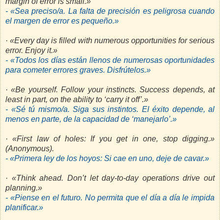
margin of error is small.»
- «Sea preciso/a. La falta de precisión es peligrosa cuando
el margen de error es pequeño.»
· «Every day is filled with numerous opportunities for serious
error. Enjoy it.»
- «Todos los días están llenos de numerosas oportunidades
para cometer errores graves. Disfrútelos.»
· «Be yourself. Follow your instincts. Success depends, at
least in part, on the ability to ‘carry it off’.»
- «Sé tú mismo/a. Siga sus instintos. El éxito depende, al
menos en parte, de la capacidad de ‘manejarlo’.»
· «First law of holes: If you get in one, stop digging.»
(Anonymous).
- «Primera ley de los hoyos: Si cae en uno, deje de cavar.»
· «Think ahead. Don’t let day-to-day operations drive out
planning.»
- «Piense en el futuro. No permita que el día a día le impida
planificar.»