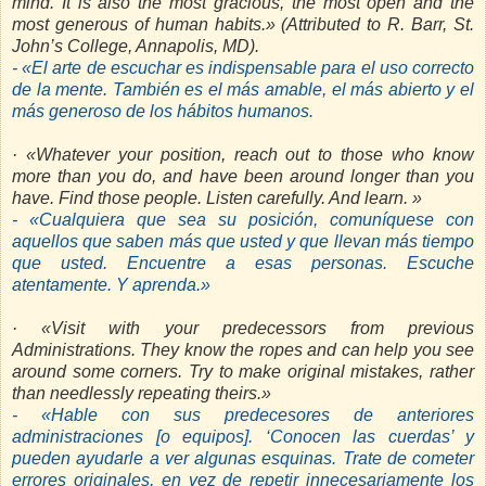
mind. It is also the most gracious, the most open and the
most generous of human habits.» (Attributed to R. Barr, St.
John’s College, Annapolis, MD).
- «El arte de escuchar es indispensable para el uso correcto
de la mente. También es el más amable, el más abierto y el
más generoso de los hábitos humanos.
· «Whatever your position, reach out to those who know
more than you do, and have been around longer than you
have. Find those people. Listen carefully. And learn. »
- «Cualquiera que sea su posición, comuníquese con
aquellos que saben más que usted y que llevan más tiempo
que usted. Encuentre a esas personas. Escuche
atentamente. Y aprenda.»
· «Visit with your predecessors from previous
Administrations. They know the ropes and can help you see
around some corners. Try to make original mistakes, rather
than needlessly repeating theirs.»
- «Hable con sus predecesores de anteriores
administraciones [o equipos]. ‘Conocen las cuerdas’ y
pueden ayudarle a ver algunas esquinas. Trate de cometer
errores originales, en vez de repetir innecesariamente los