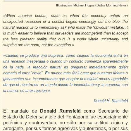
I
Ilustración: Michael Hogue (Dallas Morning News)
«When surprise occurs, such as when the economy enters an
unexpected recession or a conflict begins seemingly out the blue, the
natural reaction is to immediately ask who made the “obvious” mistake. It
is much easier to believe that our leaders are incompetent than to accept
the less pleasant reality that ours is a world where uncertainty and
surprise are the norm, not the exception.»
«Cuando se produce una sorpresa, como cuando la economía entra en
una recesión inesperada o cuando un conflicto comienza aparentemente
de la nada, la reacción natural es preguntar inmediatamente quién
cometió el error "obvio". Es mucho más fácil creer que nuestros líderes o
gobernantes son incompetentes que aceptar la realidad menos agradable
de que el nuestro es un mundo donde la incertidumbre y la sorpresa son
la norma, no la excepción.»
Donald H. Rumsfeld
El mandato de
Donald Rumsfeld
como Secretario de
Estado de Defensa y jefe del Pentágono fue especialmente
polémico y controvertido, no sólo por su actitud cínica y
arrogante, por sus formas agresivas y autoritarias, o por sus