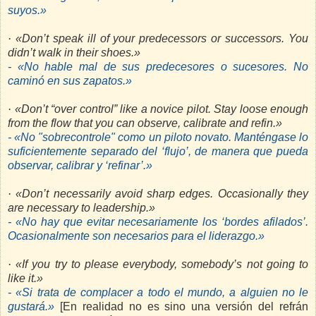
suyos.»
· «Don’t speak ill of your predecessors or successors. You
didn’t walk in their shoes.»
- «No hable mal de sus predecesores o sucesores. No
caminó en sus zapatos.»
· «Don’t “over control” like a novice pilot. Stay loose enough
from the flow that you can observe, calibrate and refin.»
- «No "sobrecontrole" como un piloto novato. Manténgase lo
suficientemente separado del ‘flujo’, de manera que pueda
observar, calibrar y ‘refinar’.»
· «Don’t necessarily avoid sharp edges. Occasionally they
are necessary to leadership.»
- «No hay que evitar necesariamente los ‘bordes afilados’.
Ocasionalmente son necesarios para el liderazgo.»
· «If you try to please everybody, somebody’s not going to
like it.»
- «Si trata de complacer a todo el mundo, a alguien no le
gustará.»
[En realidad no es sino una versión del refrán