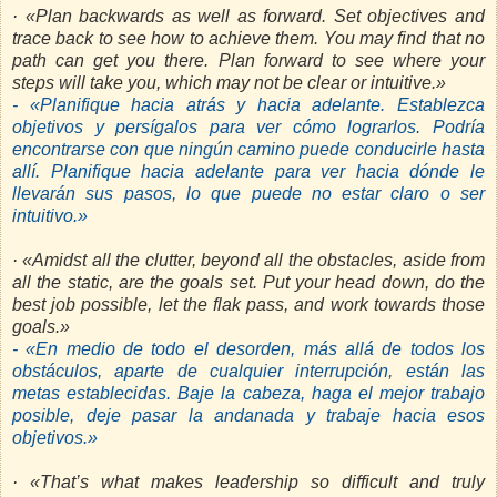
· «Plan backwards as well as forward. Set objectives and
trace back to see how to achieve them. You may find that no
path can get you there. Plan forward to see where your
steps will take you, which may not be clear or intuitive.»
- «Planifique hacia atrás y hacia adelante. Establezca
objetivos y persígalos para ver cómo lograrlos. Podría
encontrarse con que ningún camino puede conducirle hasta
allí. Planifique hacia adelante para ver hacia dónde le
llevarán sus pasos, lo que puede no estar claro o ser
intuitivo.»
· «Amidst all the clutter, beyond all the obstacles, aside from
all the static, are the goals set. Put your head down, do the
best job possible, let the flak pass, and work towards those
goals.»
- «En medio de todo el desorden, más allá de todos los
obstáculos, aparte de cualquier interrupción, están las
metas establecidas. Baje la cabeza, haga el mejor trabajo
posible, deje pasar la andanada y trabaje hacia esos
objetivos.»
· «That’s what makes leadership so difficult and truly