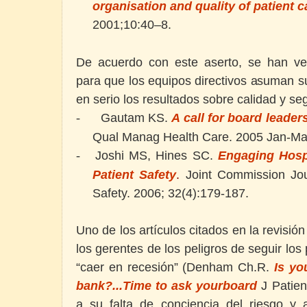
organisation and quality of patient c
2001;10:40–8
.
De acuerdo con este aserto, se han ve
para que los equipos directivos asuman s
en serio los resultados sobre calidad y s
Gautam KS.
A call for board leader
-
Qual Manag Health Care. 2005 Jan-Mar
Joshi MS, Hines SC.
Engaging Hospi
-
Patient Safety
.
Joint Commission Jou
Safety. 2006; 32(4):179-187.
Uno de los artículos citados en la revisió
los gerentes de los peligros de seguir los
“caer en recesión” (Denham Ch.R.
Is yo
bank?...Time to ask yourboard
J Patien
a su falta de conciencia del riesgo y 