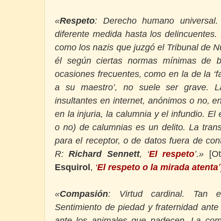
«
Respeto
: Derecho humano universal.
diferente medida hasta los delincuentes.
como los nazis que juzgó el Tribunal de 
él según ciertas normas mínimas de b
ocasiones frecuentes, como en la de la ‘
a su maestro’, no suele ser grave. L
insultantes en internet, anónimos o no, en
en la injuria, la calumnia y el infundio. E
o no) de calumnias es un delito. La tra
para el receptor, o de datos fuera de con
R:
Richard Sennett
, ‘
El respeto
’.»
[Ot
Esquirol
,
‘
El respeto o la mirada atenta
’
«
Compasión
: Virtud cardinal. Tan 
Sentimiento de piedad y fraternidad ante
ante los animales que padecen. La com