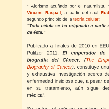
* Aforismo acuñado por el naturalista,
Vincent Raspail
,
a partir del cual
Rud
segundo principio de la
teoría celular
:
"Toda célula se ha originado a partir d
de ésta."
Publicado a finales de 2010 en EE
Pulitzer 2011,
El emperador de
biografía del Cáncer
,
(
The Empe
Biography of Cancer
)
,
constituye un
y exhaustiva investigación acerca d
enfermedad insidiosa que
, a pesar d
en su
tratamiento,
aún
sigue de
médica”.
Su autor, el médico oncólogo de