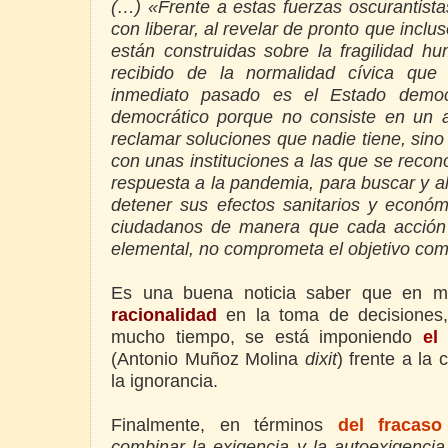
(…)
«Frente a estas fuerzas oscurantis
con liberar, al revelar de pronto que incl
están construidas sobre la fragilidad h
recibido de la normalidad cívica que
inmediato pasado es el Estado democ
democrático porque no consiste en un a
reclamar soluciones que nadie tiene, sin
con unas instituciones a las que se reconoc
respuesta a la pandemia, para buscar y a
detener sus efectos sanitarios y económ
ciudadanos de manera que cada acción 
elemental, no comprometa el objetivo co
Es una buena noticia saber que en mu
racionalidad
en la toma de decisione
mucho tiempo, se está imponiendo
e
(Antonio Muñoz Molina
dixit
)
frente a la 
la ignorancia.
Finalmente,
en términos
del fracaso
combinar la exigencia y la autoexigenci