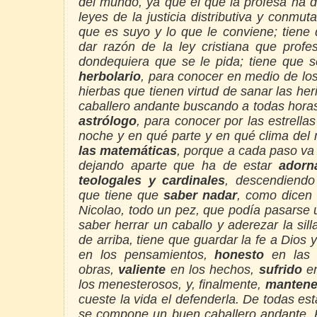
del mundo, ya que el que la profesa ha 
leyes de la justicia distributiva y conmut
que es suyo y lo que le conviene; tiene
dar razón de la ley cristiana que profe
dondequiera que se le pida; tiene que 
herbolario
, para conocer en medio de los
hierbas que tienen virtud de sanar las he
caballero andante buscando a todas horas
astrólogo
, para conocer por las estrell
noche y en qué parte y en qué clima del
las matemáticas
, porque a cada paso va 
dejando aparte que ha de estar
adorn
teologales y cardinales
, descendiendo
que tiene que
saber
nadar
, como dicen
Nicolao, todo un pez, que podía pasarse 
saber herrar un caballo y aderezar la silla
de arriba, tiene que guardar la fe a Dios
en los pensamientos,
honesto
en las 
obras,
valiente
en los hechos,
sufrido
en
los menesterosos, y, finalmente,
mantene
cueste la vida el defenderla. De todas e
se compone un buen caballero andante.