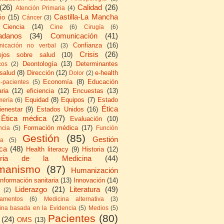
(26)
Calidad
(26)
Atención Primaria
(4)
Castilla-La Mancha
io
(15)
Cáncer
(3)
Ciencia
(14)
Cine
(6)
Cirugía
(6)
adanos
(34)
Comunicación
(41)
Confianza
(16)
icación no verbal
(3)
Crisis
(26)
ejos sobre salud
(10)
Deontología
(13)
Determinantes
cos
(2)
 salud
(8)
Dirección
(12)
e-health
Dolor
(2)
Economía
(8)
Educación
e-pacientes
(5)
ria
(12)
eficiencia
(12)
Encuestas
(13)
Equidad
(8)
Equipos
(7)
Estado
mería
(6)
Ética
ienestar
(9)
Estados Unidos
(16)
Ética médica
(27)
Evaluación
(10)
Formación médica
(17)
ncia
(5)
Función
Gestión
(85)
Gestión
ca
(5)
ica
(48)
Health literacy
(9)
Historia
(12)
toria de la Medicina
(44)
manismo
(87)
Humanización
Información sanitaria
(13)
Innovación
(14)
Liderazgo
(21)
Literatura
(49)
(2)
amentos
(6)
Medicina alternativa
(3)
ina basada en la Evidencia
(5)
Medios
(5)
Pacientes
(80)
(24)
OMS
(13)