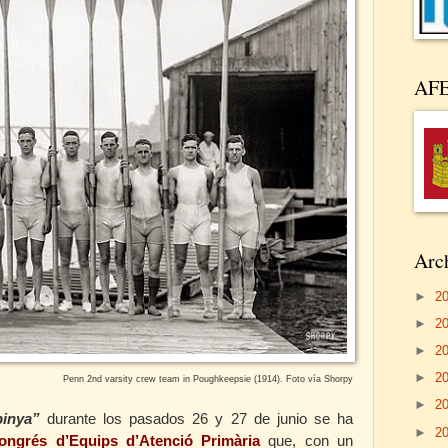
AF
Arch
►
2
►
2
►
2
►
2
Penn 2nd varsity crew team in Poughkeepsie (1914). Foto vía Shorpy
►
2
pinya”
durante los pasados 26 y 27 de junio se ha
►
2
ongrés d’Equips d’Atenció Primària
que, con un