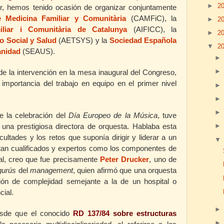
►
2
ar, hemos tenido ocasión de organizar conjuntamente
e Medicina Familiar y Comunitària
(CAMFiC),
la
►
2
iliar i Comunitària de Catalunya
(AIFICC),
la
►
2
o Social y Salud
(AETSYS) y la
Sociedad Española
▼
2
anidad
(SEAUS).
de la intervención en la mesa inaugural del Congreso,
 importancia del trabajo en equipo en el primer nivel
e la celebración del
Día Europeo de la Música
, tuve
 una prestigiosa directora de orquesta. Hablaba esta
cultades y los retos que suponía dirigir y liderar a un
tan cualificados y expertos como los componentes de
al, creo que fue precisamente
Peter Drucker
, uno de
gurús
del
management
, quien afirmó que una orquesta
ción de complejidad semejante a la de un hospital o
cial.
esde que el conocido
RD 137/84
sobre estructuras