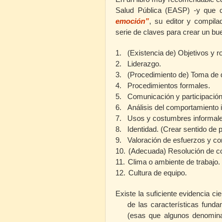
Salud Pública (EASP) -y que 
emoción”
, su editor y compila
serie de claves para crear un bue
1.
(Existencia de) Objetivos y ro
2.
Liderazgo.
3.
(Procedimiento de) Toma de 
4.
Procedimientos formales.
5.
Comunicación y participación
6.
Análisis del comportamiento i
7.
Usos y costumbres informale
8.
Identidad. (Crear sentido de p
9.
Valoración de esfuerzos y co
10.
(Adecuada) Resolución de con
11.
Clima o ambiente de trabajo.
12.
Cultura de equipo.
Existe la suficiente evidencia c
de las características funda
(esas que algunos denomi