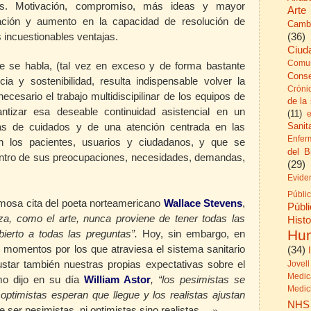
dos. Motivación, compromiso, más ideas y mayor
Arte
cación y aumento en la capacidad de resolución de
Camb
(36)
 incuestionables ventajas.
Ciud
Comun
ue se habla, (tal vez en exceso y de forma bastante
Cons
ncia y sostenibilidad, resulta indispensable volver la
Cróni
necesario el trabajo multidiscipilinar de los equipos de
de la
antizar esa deseable continuidad asistencial en un
(11)
Sanita
das de cuidados y de una atención centrada en las
Enfer
 los pacientes, usuarios y ciudadanos, y que se
del B
centro de sus preocupaciones, necesidades, demandas,
(29)
Evide
Públi
osa cita del poeta norteamericano
Wallace Stevens
,
Públ
za, como el arte, nunca proviene de tener todas las
His
Hu
bierto a todas las preguntas”.
Hoy, sin embargo, en
s momentos por los que atraviesa el sistema sanitario
(34)
ustar también nuestras propias expectativas sobre el
Jovell
Medic
omo dijo en su día
William Astor
, “los pesimistas se
Medic
 optimistas esperan que llegue y los realistas ajustan
NHS
ser pesimistas, ni optimistas sino realistas…
»