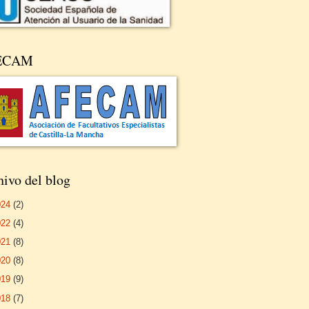
ECAM
ivo del blog
024
(2)
022
(4)
021
(8)
020
(8)
019
(9)
018
(7)