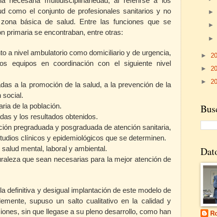
 necesaria multidisciplinariedad, al referirse a los
d como el conjunto de profesionales sanitarios y no
a zona básica de salud. Entre las funciones que se
ón primaria se encontraban, entre otras:
nto a nivel ambulatorio como domiciliario y de urgencia,
►
2
los equipos en coordinación con el siguiente nivel
►
2
►
2
das a la promoción de la salud, a la prevención de la
 social.
Busc
aria de la población.
adas y los resultados obtenidos.
ción pregraduada y posgraduada de atención sanitaria,
studios clínicos y epidemiológicos que se determinen.
Dat
 salud mental, laboral y ambiental.
uraleza que sean necesarias para la mejor atención de
a definitiva y desigual implantación de este modelo de
emente, supuso un salto cualitativo en la calidad y
ciones, sin que llegase a su pleno desarrollo, como han
Ro