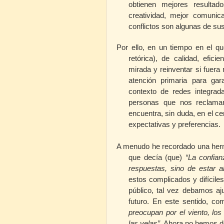
obtienen mejores resulta
creatividad, mejor comuni
conflictos son algunas de sus
Por ello, en un tiempo en el q
retórica), de calidad, eficie
mirada y reinventar si fuera 
atención primaria para gar
contexto de
redes integra
personas que nos reclaman
encuentra, sin duda, en el 
expectativas y preferencias.
A menudo he recordado una herm
que decía (que)
“La confian
respuestas, sino de estar a
estos complicados y difícile
público, tal vez debamos aj
futuro. En este sentido, c
preocupan por el viento, los
las velas”.
Ahora no hemos de 