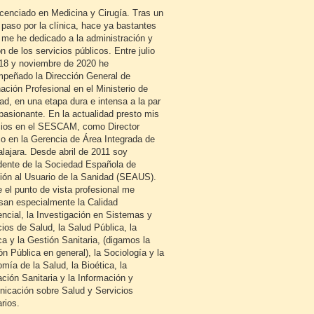
icenciado en Medicina y Cirugía. Tras un
 paso por la clínica, hace ya bastantes
 me he dedicado a la administración y
n de los servicios públicos. Entre julio
18 y noviembre de 2020 he
peñado la Dirección General de
ación Profesional en el Ministerio de
ad, en una etapa dura e intensa a la par
pasionante. En la actualidad presto mis
cios en el SESCAM, como Director
o en la Gerencia de Área Integrada de
lajara. Desde abril de 2011 soy
dente de la Sociedad Española de
ión al Usuario de la Sanidad (SEAUS).
 el punto de vista profesional me
esan especialmente la Calidad
encial, la Investigación en Sistemas y
cios de Salud, la Salud Pública, la
ca y la Gestión Sanitaria, (digamos la
ón Pública en general), la Sociología y la
mía de la Salud, la Bioética, la
ción Sanitaria y la Información y
icación sobre Salud y Servicios
rios.