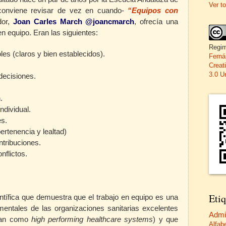
Ver to
conviene revisar de vez en cuando-
“Equipos con
dor,
Joan Carles March @joancmarch
, ofrecía una
n equipo. Eran las siguientes:
Regim
les (claros y bien establecidos).
Ferná
Creat
3.0 U
decisiones.
.
ndividual.
s.
ertenencia y lealtad)
ntribuciones.
flictos.
Etiq
ientífica que demuestra que el trabajo en equipo es una
mentales de las organizaciones sanitarias excelentes
Admi
nan como
high performing healthcare systems
) y que
Alfab