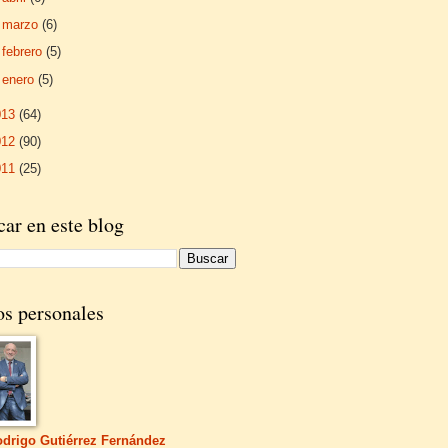
►
marzo
(6)
►
febrero
(5)
►
enero
(5)
013
(64)
012
(90)
011
(25)
ar en este blog
os personales
drigo Gutiérrez Fernández