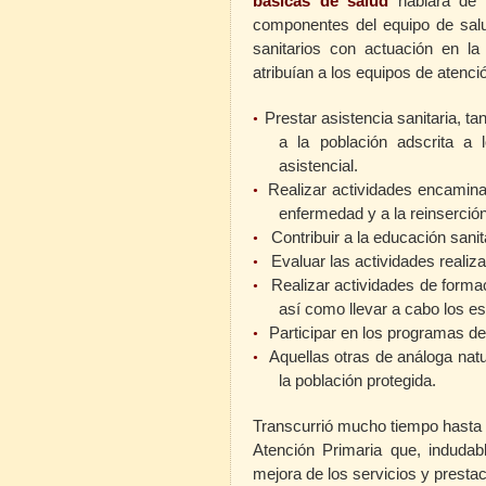
básicas de salud
hablara de la
componentes del equipo de salu
sanitarios con actuación en l
atribuían a los equipos de atenci
Prestar asistencia sanitaria, ta
•
a la población adscrita a 
asistencial.
Realizar actividades encamina
•
enfermedad y a la reinserción
Contribuir a la educación sanit
•
Evaluar las actividades realiz
•
Realizar actividades de forma
•
así como llevar a cabo los e
Participar en los programas de
•
Aquellas otras de análoga nat
•
la población protegida.
Transcurrió mucho tiempo hasta l
Atención Primaria que, indudabl
mejora de los servicios y presta