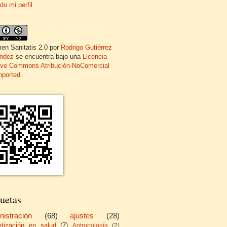
do mi perfil
en Sanitatis 2.0
por
Rodrigo Gutiérrez
ndez
se encuentra bajo una
Licencia
ive Commons Atribución-NoComercial
nported
.
uetas
nistración
(68)
ajustes
(28)
etización en salud
(7)
Antropología
(2)