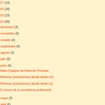
017
(14)
016
(18)
015
(23)
014
(59)
►
diciembre
(3)
►
noviembre
(6)
►
octubre
(4)
►
septiembre
(6)
►
agosto
(4)
►
julio
(5)
▼
junio
(4)
Sobre Equipos de Atención Primaria
Reformar (transformar) desde dentro (II)
Reformar (transformar) desde dentro (I)
En busca de la excelencia profesional...
►
mayo
(5)
►
abril
(6)