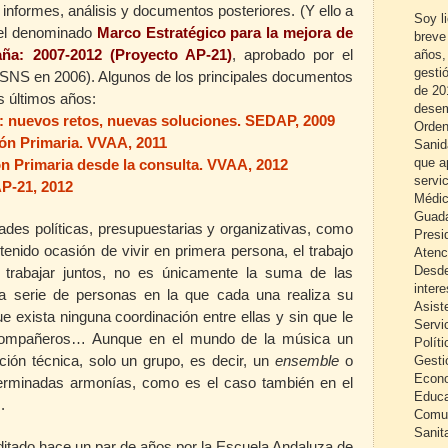
nformes, análisis y documentos posteriores. (Y ello a
Soy l
del denominado
Marco Estratégico para la mejora de
breve
aña: 2007-2012 (Proyecto AP-21)
, aprobado por el
años,
gestió
del SNS en 2006). Algunos de los principales documentos
de 20
s últimos años:
desem
: nuevos retos, nuevas soluciones. SEDAP, 2009
Orden
ión Primaria. VVAA, 2011
Sanid
que a
ón Primaria desde la consulta. VVAA, 2012
servi
AP-21, 2012
Médic
Guada
ltades políticas, presupuestarias y organizativas, como
Presi
enido ocasión de vivir en primera persona, el trabajo
Atenc
Desde
 trabajar juntos, no es únicamente la suma de las
inter
na serie de personas en la que cada una realiza su
Asist
ue exista ninguna coordinación entre ellas y sin que le
Servi
e compañeros… Aunque en el mundo de la música un
Políti
ción técnica, solo un grupo, es decir, un
ensemble
o
Gesti
Econo
terminadas armonías, como es el caso también en el
Educa
.
Comun
Sanita
itado hace un par de años por la Escuela Andaluza de