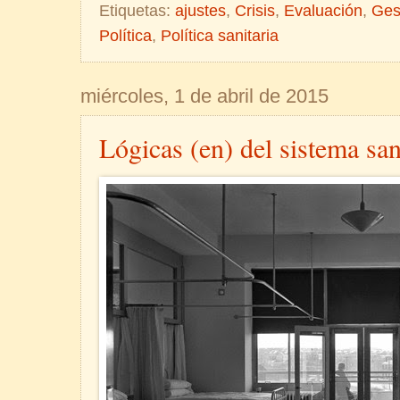
Etiquetas:
ajustes
,
Crisis
,
Evaluación
,
Ges
Política
,
Política sanitaria
miércoles, 1 de abril de 2015
Lógicas (en) del sistema san