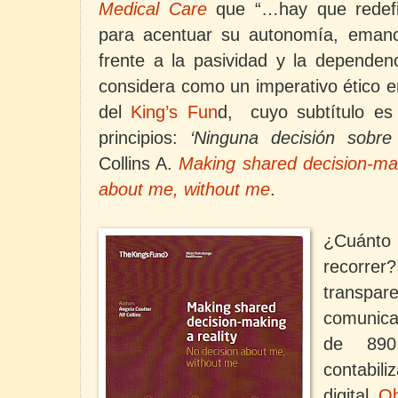
Medical Care
que “…hay que redefin
para acentuar su autonomía, emanc
frente a la pasividad y la dependen
considera como un imperativo ético e
del
King’s Fun
d,
cuyo subtítulo es
principios:
‘Ninguna decisión sobre
Collins A.
Making shared decision-mak
about me, without me
.
¿Cuánto
recor
transpa
comunicac
de 890 
contabil
digital
Ob