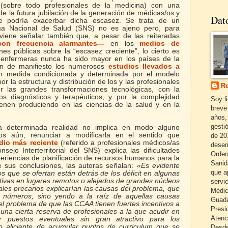
(sobre todo profesionales de la medicina) con una
e la futura jubilación de la generación de médicas/os y
Dat
e podría exacerbar dicha escasez. Se trata de un
ma Nacional de Salud (SNS) no es ajeno pero, para
nviene señalar también que, a pesar de las reiteradas
con frecuencia alarmantes—
en los
medios de
nes públicas sobre la “escasez creciente”, lo cierto es
enfermeras nunca ha sido mayor en los países de la
 de manifiesto los numerosos
estudios llevados a
ran medida
condicionada y determinada por el modelo
or la estructura y distribución de los y las profesionales
Ro
r las grandes transformaciones tecnológicas, con la
s diagnósticos y terapéuticos, y por la complejidad
Soy l
ienen produciendo en las ciencias de la salud y en la
breve
años,
gestió
a determinada realidad no implica en modo alguno
nos aún, renunciar a modificarla en el sentido que
de 20
dio más reciente
(referido a profesionales
médicos/as
desem
sejo Interterritorial del SNS) explica las dificultades
Orden
periencias de planificación de recursos humanos para la
Sanid
e sus conclusiones, las autoras señalan:
«Es evidente
que a
os que se ofertan están detrás de los déficit en algunas
ctivas en lugares remotos o alejados de grandes núcleos
servi
ales precarios explicarían las causas del problema, que
Médic
 números, sino yendo a la raíz de aquellas causas
Guada
el problema de que las CCAA tienen fuertes incentivos a
Presi
una cierta reserva de profesionales a la que acudir en
Atenc
r puestos eventuales sin gran atractivo para los
co aliciente de acumular puntos de curriculum que se
Desde