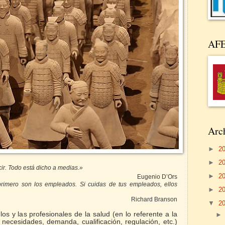
AF
Arch
►
2
►
2
cir. Todo está dicho a medias.»
►
2
Eugenio D’Ors
primero son los empleados. Si cuidas de tus empleados, ellos
►
2
Richard Branson
▼
2
os y las profesionales de la salud (en lo referente a la
 necesidades, demanda, cualificación, regulación, etc.)