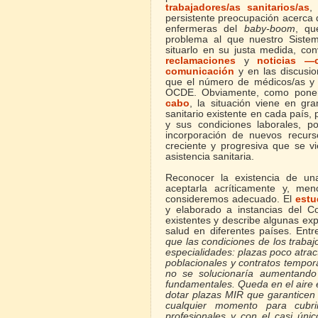
trabajadores/as sanitarios/as
,
persistente preocupación acerca d
enfermeras del
baby-boom
, qu
problema al que nuestro Siste
situarlo en su justa medida, co
reclamaciones
y
noticias —
comunicación
y en las discusio
que el número de médicos/as y 
OCDE. Obviamente, como ponen
cabo
, la situación viene en g
sanitario existente en cada país, p
y sus condiciones laborales, po
incorporación de nuevos recurso
creciente y progresiva que se v
asistencia sanitaria.
Reconocer la existencia de un
aceptarla acríticamente y, me
consideremos adecuado. El
estu
y elaborado a instancias del Con
existentes y describe algunas ex
salud en diferentes países. Entr
que las condiciones de los trabaj
especialidades: plazas poco atra
poblacionales y contratos tempor
no se solucionaría aumentando
fundamentales. Queda en el aire 
dotar plazas MIR que garanticen 
cualquier momento para cubri
profesionales y con el casi úni