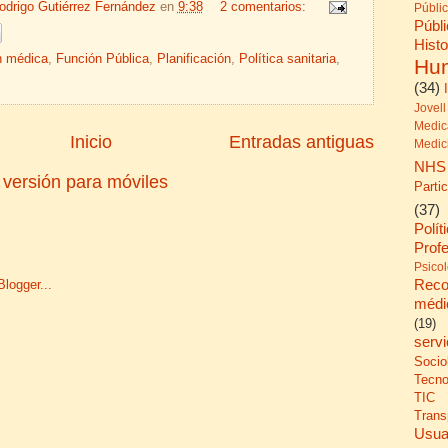
odrigo Gutiérrez Fernández
en
9:38
2 comentarios:
Públi
Públ
His
n médica
,
Función Pública
,
Planificación
,
Política sanitaria
,
Hu
(34)
Jovell
Medic
Inicio
Entradas antiguas
Medic
NHS
 versión para móviles
Parti
(37)
Polít
Prof
Psico
Reco
médi
(19)
serv
Socio
Tecno
TIC
Trans
Usua