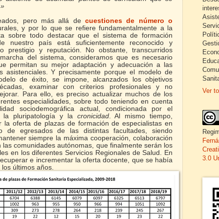
.»
inter
Asist
teados, pero más allá de
cuestiones de número o
Servi
ales, y por lo que se refiere fundamentalmente a la
Políti
rta sobre todo destacar que el sistema de formación
 de nuestro país está suficientemente reconocido y
Gesti
 prestigio y reputación. No obstante, transcurridos
Econo
 marcha del sistema, consideramos que es necesario
Educa
que permitan su mejor adaptación y adecuación a las
Comun
 asistenciales. Y precisamente porque el modelo de
Sanita
lo de éxito, se impone, alcanzados los objetivos
écadas, examinar con criterios profesionales y no
Ver to
jorar. Para ello, es preciso actualizar muchos de los
erentes especialidades, sobre todo teniendo en cuenta
lidad sociodemográfica actual, condicionada por el
 la pluripatología y la
cronicidad
. Al mismo tiempo,
 la oferta de plazas de formación de especialistas en
o de egresados de las distintas facultades, siendo
Regim
mantener siempre la máxima cooperación, colaboración
Ferná
on las comunidades autónomas, que finalmente serán los
Creat
es en los diferentes Servicios Regionales de Salud. En
3.0 U
recuperar e incrementar la oferta docente, que se había
 los últimos años.