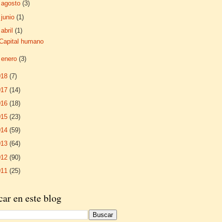
►
agosto
(3)
►
junio
(1)
▼
abril
(1)
Capital humano
►
enero
(3)
018
(7)
017
(14)
016
(18)
015
(23)
014
(59)
013
(64)
012
(90)
011
(25)
ar en este blog