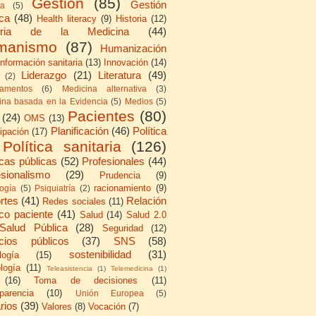
Gestión
(85)
Gestión
ca
(5)
ica
(48)
Health literacy
(9)
Historia
(12)
toria de la Medicina
(44)
manismo
(87)
Humanización
Información sanitaria
(13)
Innovación
(14)
Liderazgo
(21)
Literatura
(49)
(2)
amentos
(6)
Medicina alternativa
(3)
ina basada en la Evidencia
(5)
Medios
(5)
Pacientes
(80)
(24)
OMS
(13)
Planificación
(46)
Política
cipación
(17)
Política sanitaria
(126)
icas públicas
(52)
Profesionales
(44)
esionalismo
(29)
Prudencia
(9)
racionamiento
(9)
logía
(5)
Psiquiatría
(2)
rtes
(41)
Relación
Redes sociales
(11)
co paciente
(41)
Salud
(14)
Salud 2.0
Salud Pública
(28)
Seguridad
(12)
icios públicos
(37)
SNS
(58)
sostenibilidad
(31)
logía
(15)
logía
(11)
Teleasistencia
(1)
Telemedicina
(1)
(16)
Toma de decisiones
(11)
parencia
(10)
Unión Europea
(5)
rios
(39)
Valores
(8)
Vocación
(7)