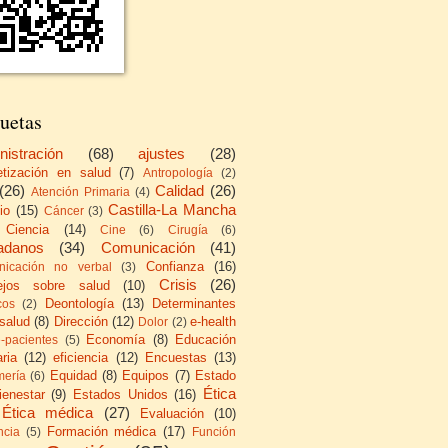
uetas
nistración
(68)
ajustes
(28)
etización en salud
(7)
Antropología
(2)
(26)
Calidad
(26)
Atención Primaria
(4)
Castilla-La Mancha
io
(15)
Cáncer
(3)
Ciencia
(14)
Cine
(6)
Cirugía
(6)
adanos
(34)
Comunicación
(41)
Confianza
(16)
icación no verbal
(3)
Crisis
(26)
ejos sobre salud
(10)
Deontología
(13)
Determinantes
cos
(2)
 salud
(8)
Dirección
(12)
e-health
Dolor
(2)
Economía
(8)
Educación
e-pacientes
(5)
ria
(12)
eficiencia
(12)
Encuestas
(13)
Equidad
(8)
Equipos
(7)
Estado
mería
(6)
Ética
ienestar
(9)
Estados Unidos
(16)
Ética médica
(27)
Evaluación
(10)
Formación médica
(17)
ncia
(5)
Función