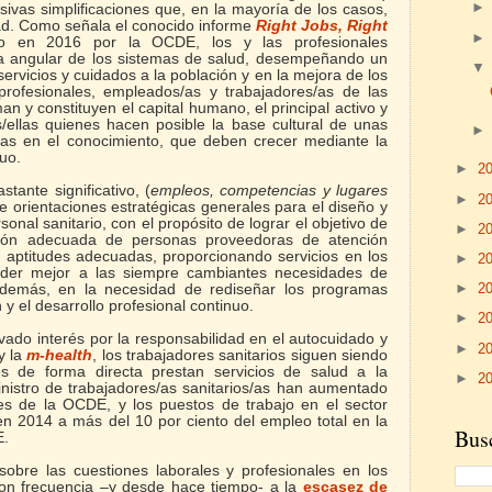
vas simplificaciones que, en la mayoría de los casos,
ad. Como señala el conocido informe
Right Jobs, Right
do en 2016 por la OCDE, los y las profesionales
dra angular de los sistemas de salud, desempeñando un
servicios y cuidados a la población y en la mejora de los
profesionales, empleados/as y trabajadores/as de las
n y constituyen el capital humano, el principal activo y
s/ellas quienes hacen posible la base cultural de unas
as en el conocimiento, que deben crecer mediante la
nuo.
►
2
stante significativo, (
empleos, competencias y lugares
►
2
de orientaciones estratégicas generales para el diseño y
sonal sanitario, con el propósito de lograr el objetivo de
►
2
ión adecuada de personas proveedoras de atención
y aptitudes adecuadas, proporcionando servicios en los
►
2
nder mejor a las siempre cambiantes necesidades de
►
2
 además, en la necesidad de rediseñar los programas
 y el desarrollo profesional continuo.
►
2
vado interés por la responsabilidad en el autocuidado y
►
2
y la
m-health
,
los trabajadores sanitarios siguen siendo
 de forma directa prestan servicios de salud a la
►
2
nistro de trabajadores/as sanitarios/as han aumentado
es de la OCDE, y los puestos de trabajo en el sector
 en 2014 a más del 10 por ciento del empleo total en la
Busc
E.
obre las cuestiones laborales y profesionales en los
on frecuencia –y desde hace tiempo- a la
escasez de