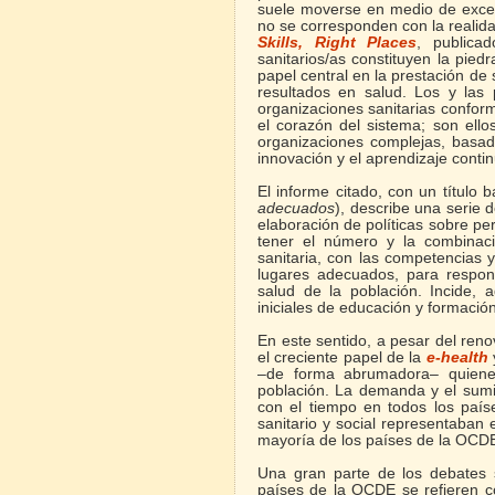
suele moverse en medio de excesi
no se corresponden con la realid
Skills, Right Places
,
publica
sanitarios/as constituyen la pie
papel central en la prestación de 
resultados en salud. Los y las 
organizaciones sanitarias conforma
el corazón del sistema; son ello
organizaciones complejas, basad
innovación y el aprendizaje conti
El informe citado, con un título ba
adecuados
), describe una serie 
elaboración de políticas sobre per
tener el número y la combinac
sanitaria, con las competencias 
lugares adecuados, para respo
salud de la población. Incide,
iniciales de educación y formación
En este sentido, a pesar del reno
el creciente papel de la
e-health
–de forma abrumadora– quienes
población. La demanda y el sumi
con el tiempo en todos los país
sanitario y social representaban
mayoría de los países de la OCD
Una gran parte de los debates s
países de la OCDE se refieren c