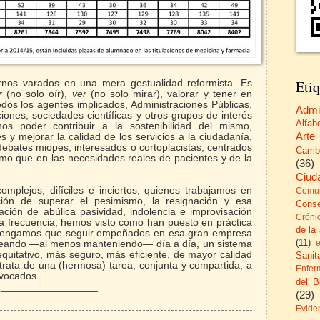
Etiq
os varados en una mera gestualidad reformista. Es
ar
(no solo oír),
ver
(no solo mirar), valorar y tener en
odos los agentes implicados, Administraciones Públicas,
Admi
ciones, sociedades científicas y otros grupos de interés
Alfab
nos poder contribuir a la sostenibilidad del mismo,
Arte
 y mejorar la calidad de los servicios a la ciudadanía,
bates miopes, interesados o cortoplacistas, centrados
Camb
ismo que en las necesidades reales de pacientes y de la
(36)
Ciud
mplejos, difíciles e inciertos, quienes trabajamos en
Comun
ción de superar el pesimismo, la resignación y esa
Cons
ción de abúlica pasividad, indolencia e improvisación
Cróni
a frecuencia, hemos visto cómo han puesto en práctica
de la
 tengamos que seguir empeñados en esa gran empresa
(11)
creando —al menos manteniendo— día a día, un sistema
equitativo, más seguro, más eficiente, de mayor calidad
Sanita
 trata de una (hermosa) tarea, conjunta y compartida, a
Enfer
nvocados.
del B
_________________
(29)
Evide