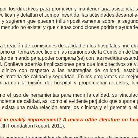
or los directivos para promover y mantener una asistencia s
ifican y detallan el tiempo invertido, las actividades desarrolla
, y sugieren que pueden influir positivamente sobre la seguri
 a menudo no existe, y que ciertas condiciones podrían ayudarl
a creación de comisiones de calidad en los hospitales, increm
 como un tema específico en las reuniones de la Comisión de Di
uadro de mando para poder comparar(se) con las medidas están
al. Conlleva además implicaciones para que los directivos se 
 clínico con respecto a las estrategias de calidad, establ
en materia de calidad y seguridad. En los programas de mejo
ncia con la misión del hospital y proporcionar recursos, fo
o el uso de herramientas para medir la calidad, su vinculac
diente de calidad, así como el evidente perjuicio que supone 
exista una mala relación entre los clínicos y el gerente o e
 in quality improvement? A review ofthe literature on hea
alth Foundation Report. 2011).