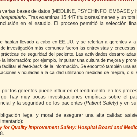
ca en varias bases de datos (MEDLINE, PSYCHINFO, EMBASE y 
 hospitalario
. Tras examinar 15.447 títulos/resúmenes y un tota
inclusión en el estudio. El proceso permitió la selección fin
se habían llevado a cabo en EE.UU. y se referían a gerentes y a
s de investigación más comunes fueron las entrevistas y encuestas 
 prácticas de seguridad del paciente. Las actividades desarrolladas 
de la información; por ejemplo, impulsar una cultura de mejora y pro
facilitar el
feed-back
de la información. Se encontró también una as
saciones vinculadas a la calidad utilizando medidas de mejora, o si
or los gerentes puede influir en el rendimiento, en los proce
argo, hay muy pocas investigaciones empíricas sobre el pa
ncial y la seguridad de los pacientes (
Patient Safety
) y en s
obligación legal y moral de asegurar una alta calidad asist
ntentarlo):
y for Quality Improvement Safety: Hospital Board and Medic
8.