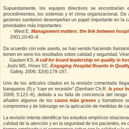
Supuestamente, los equipos directivos se encontrarían e
procedimientos, los sistemas y el clima organizacional. D
gestores sanitarios desempeñan un papel importante en la ca
prioridades más importantes:
West E.
Management matters: the link between hospita
-
2001;10:40–8
.
De acuerdo con este aserto, se han venido haciendo llamami
tomen en serio los resultados sobre calidad y seguridad. Véa
Gautam KS.
A call for board leadership on quality in ho
-
Joshi MS, Hines SC.
Engaging Hospital Boards in Quality
-
Safety. 2006; 32(4):179-187.
Uno de los artículos citados en la revisión comentada llega
banqueros (!!) y “caer en recesión” (Denham Ch.R.
Is your h
2009; 5:122–6), debido a su falta de conciencia del riesgo 
añaden algunos de los
casos más graves
y llamativos o
compromiso y de liderazgo en la aplicación de medidas de ca
La revisión intenta identificar los estudios empíricos relacion
calidad de la atención y en la seguridad de los pacientes, es d