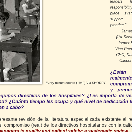
leaders 
responsibilit
place sys
suppor
practice.”
Jame
(IHI Seni
former 
Vice Pres
CEO, Dan
Cancer 
¿Están
realment
Every minute counts (1942) Vía SHORPY
comprome
y preoc
s equipos directivos de los hospitales? ¿Les importa de ve
ad? ¿Cuánto tiempo les ocupa y qué nivel de dedicación t
van a cabo?
esante revisión de la literatura especializada existente al r
el compromiso (real) de los directivos hospitalarios con la cali
managers in quality and patient safety: a systematic review
.