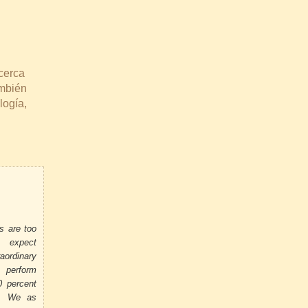
cerca
ambién
logía,
s are too
o expect
aordinary
 perform
0 percent
e. We as