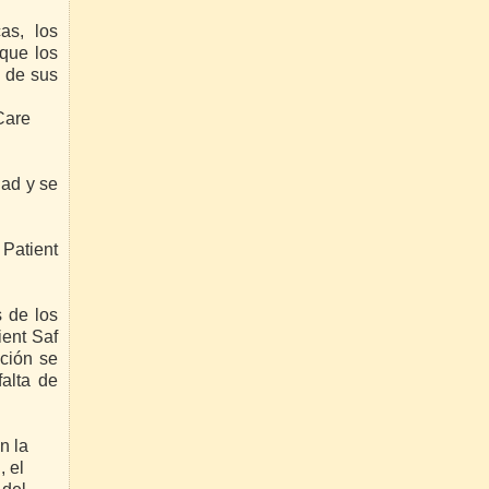
as, los
que los
a de sus
Care
dad y se
 Patient
s de los
ient Saf
ación se
alta de
n la
, el