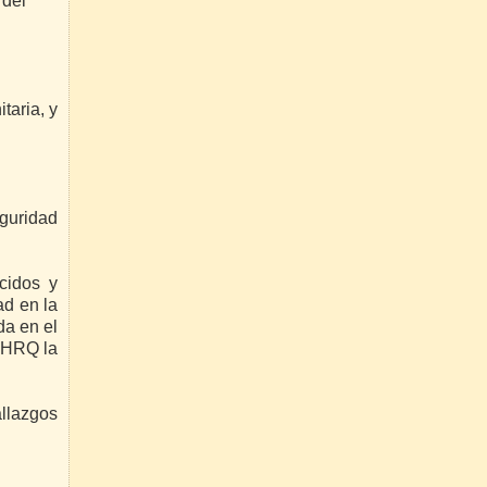
 del
taria, y
eguridad
ecidos y
ad en la
da en el
 AHRQ la
allazgos