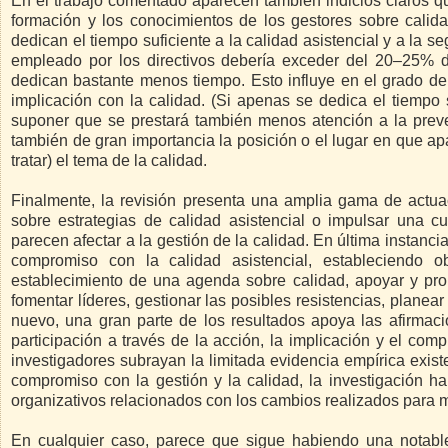
En el trabajo comentado aparecen también indicios claros q
formación y los conocimientos de los gestores sobre calid
dedican el tiempo suficiente a la calidad asistencial y a la 
empleado por los directivos debería exceder del 20–25% d
dedican bastante menos tiempo. Esto influye en el grado d
implicación con la calidad. (Si apenas se dedica el tiempo s
suponer que se prestará también menos atención a la preven
también de gran importancia la posición o el lugar en que a
tratar) el tema de la calidad.
Finalmente, la revisión presenta una amplia gama de actuac
sobre estrategias de calidad asistencial o impulsar una 
parecen afectar a la gestión de la calidad. En última instanci
compromiso con la calidad asistencial, estableciendo ob
establecimiento de una agenda sobre calidad, apoyar y pro
fomentar líderes, gestionar las posibles resistencias, planea
nuevo, una gran parte de los resultados apoya las afirmacio
participación a través de la acción, la implicación y el com
investigadores subrayan la limitada evidencia empírica exist
compromiso con la gestión y la calidad, la investigación h
organizativos relacionados con los cambios realizados para me
En cualquier caso, parece que sigue habiendo una notable