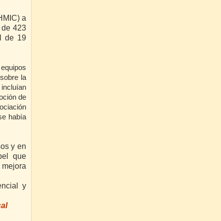
HMIC) a
l de 423
al de 19
 equipos
sobre la
incluían
moción de
ociación
 se había
sos y en
pel que
u mejora
encial y
al