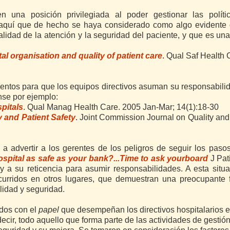
n una posición privilegiada al poder gestionar las polític
e aquí que de hecho se haya considerado como algo evidente 
lidad de la atención y la seguridad del
paciente, y que es un
l organisation and quality of patient care
.
Qual Saf Health 
entos para que los equipos directivos asuman su responsabili
nse por ejemplo:
spitals
.
Qual Manag Health Care. 2005 Jan-Mar; 14(1):18-30
 and Patient Safety
.
Joint Commission Journal on Quality and
 a advertir a los gerentes de los peligros de seguir los paso
ospital as safe as your bank?...Time to ask yourboard
J Pat
y a su reticencia para asumir responsabilidades. A esta situ
curridos en otros lugares, que demuestran una preocupante f
lidad y seguridad.
ados con el
papel
que desempeñan los directivos hospitalarios e
ecir, todo aquello que forma parte de las actividades de gestión