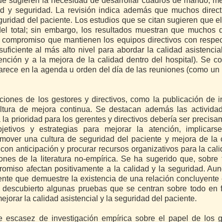
ue sugieren la necesidad de desarrollar cuadros de mando, me
ad y seguridad. La revisión indica además que muchos direct
seguridad del paciente. Los estudios que se citan sugieren que e
el total; sin embargo, los resultados muestran que muchos d
e compromiso que mantienen los equipos directivos con respe
uficiente al más alto nivel para abordar la calidad asistencia
ción y a la mejora de la calidad dentro del hospital). Se c
parece en la agenda u orden del día de las reuniones (como un
iones de los gestores y directivos, como la publicación de 
cultura de mejora continua. Se destacan además las activida
a la prioridad para los gerentes y directivos debería ser precisa
jetivos y estrategias para mejorar la atención, implicars
mover una cultura de seguridad del paciente y mejora de la 
r con anticipación y procurar recursos organizativos para la cal
nes de la literatura no-empírica. Se ha sugerido que, sobre 
promiso afectan positivamente a la calidad y la seguridad. Au
ente que demuestre la existencia de una relación concluyente 
a descubierto algunas pruebas que se centran sobre todo en 
jorar la calidad asistencial y la seguridad del paciente.
 escasez de investigación empírica sobre el papel de los g