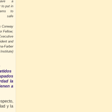
have a
y to put in
tems to
t safe
s Conway
or Fellow;
Executive
ident and
a-Farber
Institute)
e
tidos
upados
rdad la
ienen a
especto,
dad y la