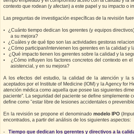
tiempo empleado y el compromiso activo con la calidad y la s
contexto que rodean (y afectan) a este papel y su impacto o 
Las preguntas de investigación específicas de la revisión fuer
•
¿Cuánto tiempo dedican los gerentes (y equipos directivos) h
a su mejora?
•
¿Cuáles y de qué tipo son las actividades gestoras relacio
•
¿Cómo participan/intervienen los gerentes en la calidad y 
•
¿Qué impacto tienen los gerentes sobre la calidad y la seg
•
¿Cómo influyen los factores concretos del contexto en el 
asistencial, y en su mejora?
A los efectos del estudio, la calidad de la atención y la 
aceptados por el Institute of Medicine (IOM) y la Agency for 
atención médica como aquella que posee las siguientes dimensi
paciente”. La seguridad del paciente se define simplemente c
define como "estar libre de lesiones accidentales o prevenib
En la revisión se propone el denominado
modelo IPO
(
Impu
encontrados, a partir del análisis de los siguientes aspectos:
-
Tiempo que dedican los gerentes y directivos a la calida