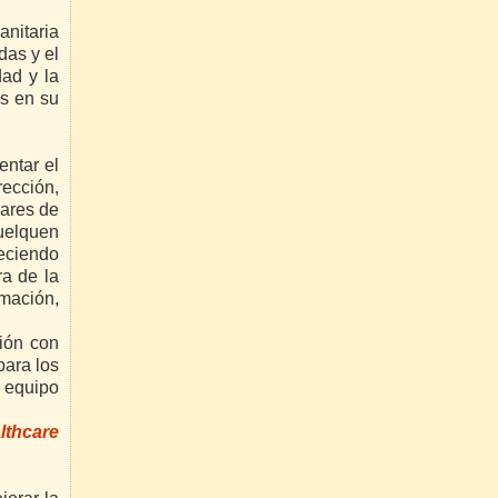
anitaria
das y el
dad y la
es en su
entar el
rección,
dares de
vuelquen
eciendo
ra de la
rmación,
ión con
para los
l equipo
lthcare