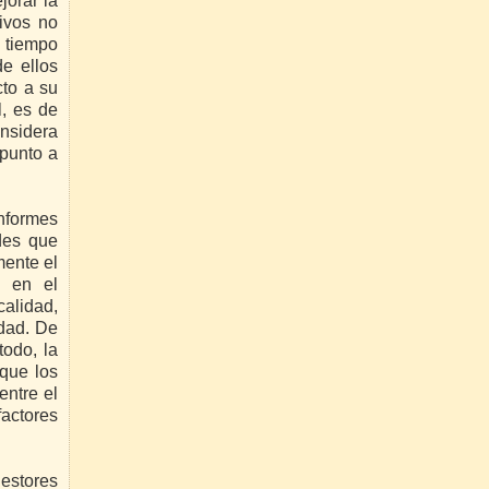
jorar la
ivos no
l tiempo
e ellos
cto a su
l, es de
onsidera
 punto a
informes
des que
mente el
e en el
calidad,
idad. De
todo, la
nque los
entre el
factores
estores