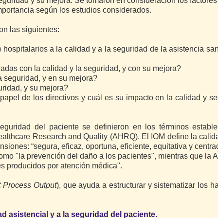
eguridad y su mejora. Se tomaron en consideración los factores
importancia según los estudios considerados.
on las siguientes:
ospitalarios a la calidad y a la seguridad de la asistencia sani
nadas con la calidad y la seguridad, y con su mejora?
la seguridad, y en su mejora?
uridad, y su mejora?
papel de los directivos y cuál es su impacto en la calidad y s
seguridad del paciente se definieron en los términos establ
Healthcare Research and Quality (AHRQ). El IOM define la calid
ones: “segura, eficaz, oportuna, eficiente, equitativa y centra
omo "la prevención del daño a los pacientes", mientras que la
les producidos por atención médica".
t Process Output
), que ayuda a estructurar y sistematizar los h
d asistencial y a la seguridad del paciente.