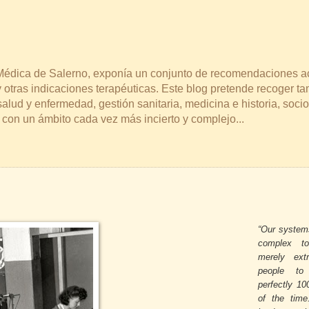
a Médica de Salerno, exponía un conjunto de recomendaciones a
 otras indicaciones terapéuticas. Este blog pretende recoger t
lud y enfermedad, gestión sanitaria, medicina e historia, socio
s con un ámbito cada vez más incierto y complejo...
“Our system
complex t
merely extr
people to
perfectly 10
of the tim