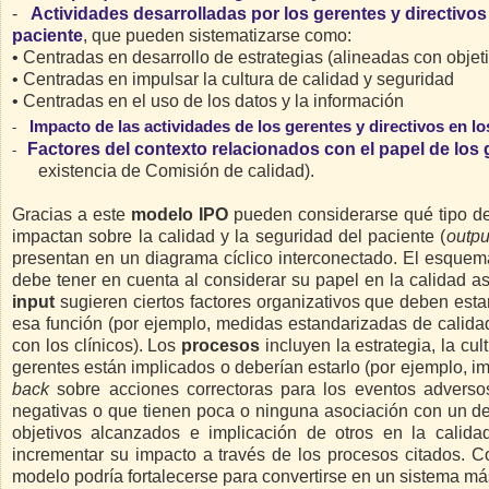
-
Actividades desarrolladas por los gerentes y directivos 
paciente
, que pueden sistematizarse como:
• Centradas en desarrollo de estrategias (alineadas con objet
• Centradas en impulsar la cultura de calidad y seguridad
• Centradas en el uso de los datos y la información
Impacto de las actividades de los gerentes y directivos en lo
-
Factores del contexto relacionados con el papel de los g
-
existencia de Comisión de calidad).
Gracias a este
modelo IPO
pueden considerarse qué tipo de 
impactan sobre la calidad y la seguridad del paciente (
outpu
presentan en un diagrama cíclico interconectado. El esque
debe tener en cuenta al considerar su papel en la calidad asi
input
sugieren ciertos factores organizativos que deben esta
esa función (por ejemplo, medidas estandarizadas de calidad
con los clínicos). Los
procesos
incluyen la estrategia, la cul
gerentes están implicados o deberían estarlo (por ejemplo, im
back
sobre acciones correctoras para los eventos advers
negativas o que tienen poca o ninguna asociación con un de
objetivos alcanzados e implicación de otros en la calidad
incrementar su impacto a través de los procesos citados. C
modelo podría fortalecerse para convertirse en un sistema más