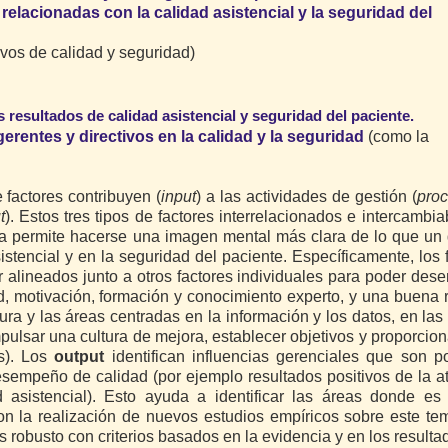
relacionadas con la calidad asistencial y la seguridad del
ivos de calidad y seguridad)
s resultados de calidad asistencial y seguridad del paciente.
erentes y directivos en la calidad y la seguridad
(como la
factores contribuyen (
input
) a las actividades de gestión (
pro
t
). Estos tres tipos de factores interrelacionados e intercambia
ma permite hacerse una imagen mental más clara de lo que un
stencial y en la seguridad del paciente. Específicamente, los 
r alineados junto a otros factores individuales para poder de
, motivación, formación y conocimiento experto, y una buena 
tura y las áreas centradas en la información y los datos, en las
pulsar una cultura de mejora, establecer objetivos y proporcio
os). Los
output
identifican influencias gerenciales que son po
sempeño de calidad (por ejemplo resultados positivos de la a
 asistencial). Esto ayuda a identificar las áreas donde es 
on la realización de nuevos estudios empíricos sobre este te
 robusto con criterios basados en la evidencia y en los resulta