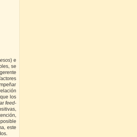
cesos
) e
bles, se
 gerente
factores
sempeñar
relación
 que los
nar
feed-
sitivas,
tención,
posible
ma, este
dos.