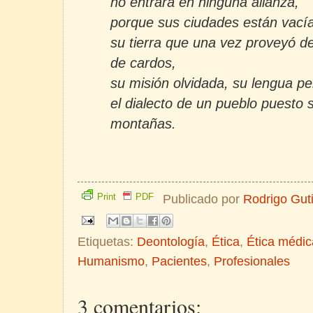
no entrará en ninguna alianza,
porque sus ciudades están vacía
su tierra que una vez proveyó d
de cardos,
su misión olvidada, su lengua pe
el dialecto de un pueblo puesto 
montañas.
Print
PDF
Publicado por
Rodrigo Gut
Etiquetas:
Deontología
,
Ética
,
Ética médic
Humanismo
,
Pacientes
,
Profesionales
3 comentarios: