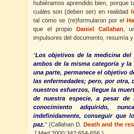
hubiéramos aprendido bien, porque t
cuáles son (deben ser) en realidad
l
tal como se (re)formularon por el
Ha
que el propio
Daniel Callahan
, u
impulsores del documento, resumía y 
“
Los objetivos de la medicina del
ambos de la misma categoría y la
una parte, permanece el objetivo d
las enfermedades; pero, por otra,
nuestros esfuerzos, llegue la muert
de nuestra especie, a pesar de 
conocimiento adquirido, nun
indefinidamente, conseguir que l
paz.
”
(Callahan D.
Death and the re
J Med
2000;342:654-656.)