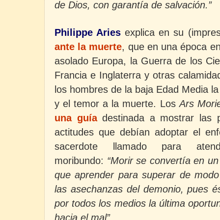
de Dios, con garantía de salvación.”
Philippe Aries
explica en su (impres
ante la muerte
, que en una época en
asolado Europa, la Guerra de los Ci
Francia e Inglaterra y otras calamida
los hombres de
la baja Edad Media
la
y el temor a
la muerte. Los
Ars
Morie
una guía
destinada a mostrar las p
actitudes que debían adoptar el enf
sacerdote llamado para atende
moribundo:
“Morir se convertía en u
que aprender para superar de modo a
las asechanzas del demonio, pues és
por todos los medios la última oportu
hacia el mal”
.