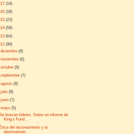
017
(14)
016
(18)
015
(23)
014
(59)
013
(64)
012
(90)
►
diciembre
(8)
►
noviembre
(6)
►
octubre
(9)
►
septiembre
(7)
►
agosto
(8)
►
julio
(9)
►
junio
(7)
▼
mayo
(5)
Se buscan líderes. Sobre un informe de
King’s Fund...
Ética del racionamiento y la
desinversión