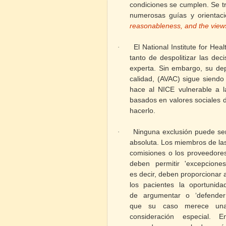
condiciones se cumplen. Se t
numerosas guías y orientacio
reasonableness, and the views 
El National Institute for Hea
·
tanto de despolitizar las de
experta. Sin embargo, su de
calidad, (AVAC) sigue siendo
hace al NICE vulnerable a la
basados en valores sociales 
hacerlo.
Ninguna exclusión puede se
·
absoluta. Los miembros de la
comisiones o los proveedore
deben permitir 'excepciones
es decir, deben proporcionar 
los pacientes la oportunida
de argumentar o ‘defender
que su caso merece un
consideración especial. E