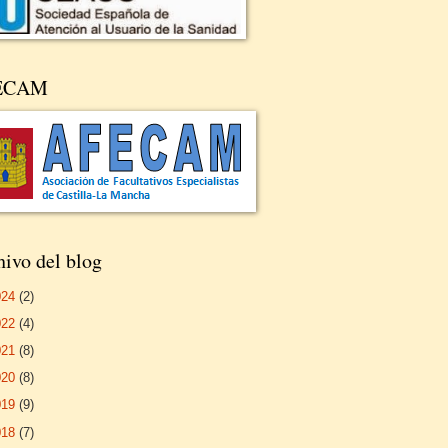
ECAM
ivo del blog
024
(2)
022
(4)
021
(8)
020
(8)
019
(9)
018
(7)