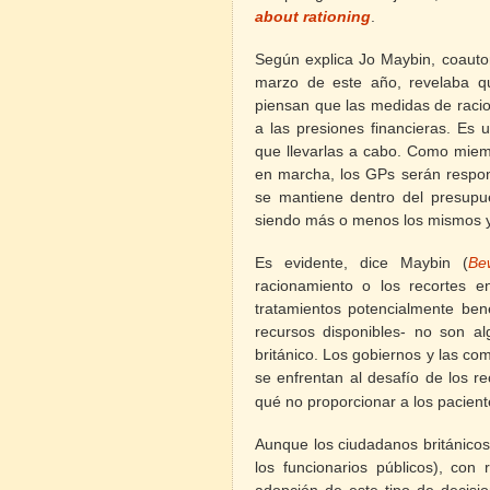
about rationing
.
Según explica Jo Maybin, coauto
marzo de este año, revelaba q
piensan que las medidas de raci
a las presiones financieras. Es 
que llevarlas a cabo. Como miem
en marcha, los GPs serán respon
se mantiene dentro del presupu
siendo más o menos los mismos y
Es evidente, dice Maybin (
Be
racionamiento o los recortes en
tratamientos potencialmente bene
recursos disponibles- no son 
británico. Los gobiernos y las c
se enfrentan al desafío de los re
qué no proporcionar a los pacient
Aunque los ciudadanos británicos
los funcionarios públicos), co
adopción de este tipo de decisi