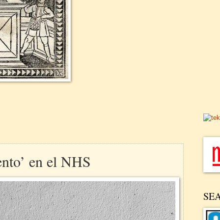
ento’ en el NHS
SE