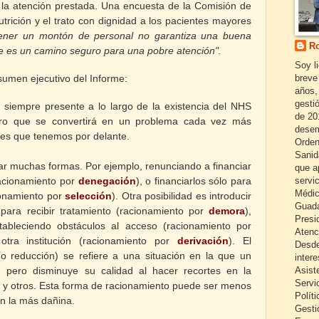
 la atención prestada. Una encuesta de la Comisión de
utrición y el trato con dignidad a los pacientes mayores
ener un montón de personal no garantiza una buena
Ro
nte es un camino seguro para una pobre atención".
Soy l
breve
sumen ejecutivo del Informe:
años,
gestió
 siempre presente a lo largo de la existencia del NHS
de 20
uro que se convertirá en un problema cada vez más
desem
iles que tenemos por delante.
Orden
Sanid
ar muchas formas. Por ejemplo, renunciando a financiar
que a
servi
racionamiento por
denegación
), o financiarlos sólo para
Médic
ionamiento por
selección
). Otra posibilidad es introducir
Guada
ara recibir tratamiento (racionamiento por
demora
),
Presi
stableciendo obstáculos al acceso (racionamiento por
Atenc
 otra institución (racionamiento por
derivación
). El
Desde
o reducción) se refiere a una situación en la que un
inter
Asist
o, pero disminuye su calidad al hacer recortes en la
Servi
s y otros. Esta forma de racionamiento puede ser menos
Políti
én la más dañina.
Gesti