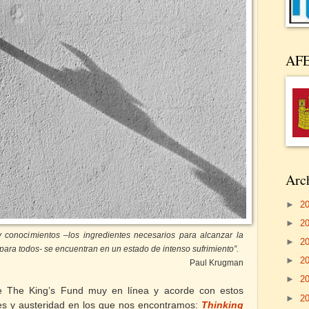
AF
Arch
►
2
►
2
y conocimientos –los ingredientes necesarios para alcanzar la
►
2
para todos- se encuentran en un estado de intenso sufrimiento”.
►
2
Paul Krugman
►
2
e The King’s Fund muy en línea y acorde con estos
►
2
tes y austeridad en los que nos encontramos:
Thinking