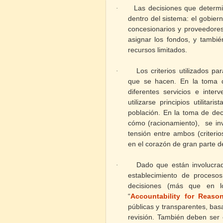
Las decisiones que determi
·
dentro del sistema: el gobier
concesionarios y proveedores
asignar los fondos, y tambi
recursos limitados.
Los criterios utilizados pa
·
que se hacen. En la toma d
diferentes servicios e inter
utilizarse principios utilita
población. En la toma de dec
cómo (racionamiento),
se in
tensión entre ambos (criterios
en el corazón de gran parte de
Dado que están involucrad
·
establecimiento de proceso
decisiones (más que en lo
“
Accountability for Reaso
públicas y transparentes, bas
revisión. También deben ser 