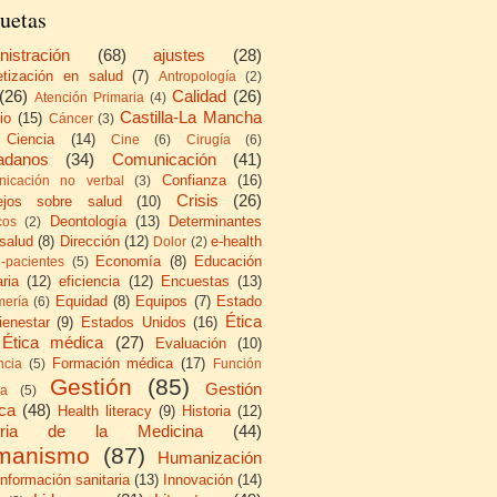
uetas
nistración
(68)
ajustes
(28)
etización en salud
(7)
Antropología
(2)
(26)
Calidad
(26)
Atención Primaria
(4)
Castilla-La Mancha
io
(15)
Cáncer
(3)
Ciencia
(14)
Cine
(6)
Cirugía
(6)
adanos
(34)
Comunicación
(41)
Confianza
(16)
icación no verbal
(3)
Crisis
(26)
ejos sobre salud
(10)
Deontología
(13)
Determinantes
cos
(2)
 salud
(8)
Dirección
(12)
e-health
Dolor
(2)
Economía
(8)
Educación
e-pacientes
(5)
ria
(12)
eficiencia
(12)
Encuestas
(13)
Equidad
(8)
Equipos
(7)
Estado
mería
(6)
Ética
ienestar
(9)
Estados Unidos
(16)
Ética médica
(27)
Evaluación
(10)
Formación médica
(17)
ncia
(5)
Función
Gestión
(85)
Gestión
ca
(5)
ica
(48)
Health literacy
(9)
Historia
(12)
toria de la Medicina
(44)
manismo
(87)
Humanización
Información sanitaria
(13)
Innovación
(14)