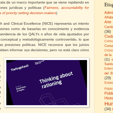
rata de un marco importante que se viene repitiendo en
Etiq
nes jurídicas y políticas (
Fairness, accountability for
Admi
of priority setting decision-makers
).
Alfab
Arte
lth and Clinical Excellence (NICE) representa un intento
Camb
cisiones como de basarlas en conocimiento y evidencia
(36)
pendencia de los QALYs o años de vida ajustados por
Ciud
 conceptual y metodológicamente controvertido, lo que
Comun
s presiones políticas. NICE reconoce que los juicios
Cons
deben informar sus decisiones, pero no está claro cómo
Cróni
de la
(11)
Sanita
r
Enfer
s
del B
s
(29)
'
Evide
a
Públi
d
Públ
’
His
Hu
a
n
(34)