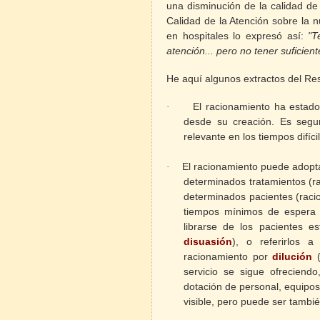
una disminución de la calidad de
Calidad de la Atención sobre la n
en hospitales lo expresó así:
"T
atención... pero no tener suficie
He aquí algunos extractos del Re
El racionamiento ha estado
·
desde su creación. Es seg
relevante en los tiempos difíc
El racionamiento puede adopt
·
determinados tratamientos (
determinados pacientes (rac
tiempos mínimos de espera p
librarse de los pacientes e
disuasión
), o referirlos a
racionamiento por
dilución
(
servicio se sigue ofreciend
dotación de personal, equipo
visible, pero puede ser tambi