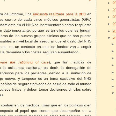
►
2
►
2
ra del informe, una
encuesta realizada para la BBC
en
►
2
ue cuatro de cada cinco médicos generalistas (GPs)
►
2
onamiento en el NHS se incrementarán como respuesta
un dato importante, porque serán ellos quienes tengan
►
2
bros de los nuevos grupos clínicos que se han puesto
▼
2
sables a nivel local de asegurar que el gasto del NHS
esto, en un contexto en que los fondos van a seguir
 la demanda y los costes seguirán aumentando.
ware the rationing of care
),
que las medidas de
 la asistencia sanitaria -es decir, la denegación de
ficiosos para los pacientes, debido a la limitación de
algo nuevo, y tampoco es un tema exclusivo del NHS
ompañías de seguros privados de salud de todo el mundo
cursos finitos, y deben tomar decisiones difíciles sobre
es.
 confían en los médicos, (más que en los políticos o en
n respecto al papel que tienen que desempeñar en la
ones, los propios médicos no están tan seguros. Clare