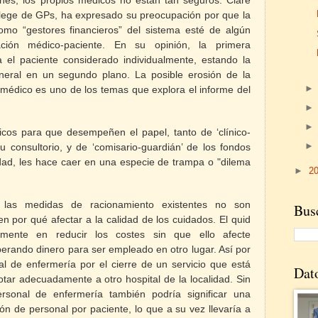
llege de GPs, ha expresado su preocupación por que la
omo “gestores financieros” del sistema esté de algún
ión médico-paciente. En su opinión, la primera
a el paciente considerado individualmente, estando la
eral en un segundo plano. La posible erosión de la
 médico es uno de los temas que explora el informe del
cos para que desempeñen el papel, tanto de ‘clínico-
 consultorio, y de ‘comisario-guardián’ de los fondos
edad, les hace caer en una especie de trampa o "dilema
►
2
 las medidas de racionamiento existentes no son
Busc
n por qué afectar a la calidad de los cuidados. El quid
isamente en
reducir los costes sin que ello afecte
iberando dinero para ser empleado en otro lugar. Así por
al de enfermería por el cierre de un servicio que está
Dat
dotar adecuadamente a otro hospital de la localidad. Sin
rsonal de enfermería también podría significar una
ión de personal por paciente, lo que a su vez llevaría a