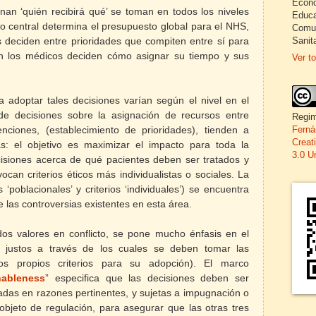
Econo
nan ‘quién recibirá qué’ se toman en todos los niveles
Educa
no central determina el presupuesto global para el NHS,
Comun
Sanita
 deciden entre prioridades que compiten entre sí para
én los médicos deciden cómo asignar su tiempo y sus
Ver to
ra adoptar tales decisiones varían según el nivel en el
e decisiones sobre la asignación de recursos entre
Regim
venciones, (establecimiento de prioridades), tienden a
Ferná
Creat
ristas: el objetivo es maximizar el impacto para toda la
3.0 U
isiones acerca de qué pacientes deben ser tratados y
vocan criterios éticos más individualistas o sociales. La
 ‘poblacionales’ y criterios ‘individuales’) se encuentra
 las controversias existentes en esta área.
os valores en conflicto, se pone mucho énfasis en el
s justos a través de los cuales se deben tomar las
s propios criterios para su adopción).
El marco
nableness
”
especifica que las decisiones deben ser
adas en razones pertinentes, y sujetas a impugnación o
objeto de regulación, para asegurar que las otras tres