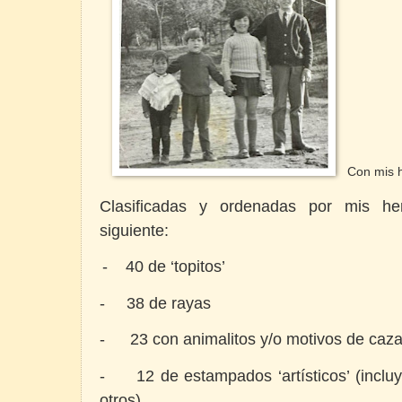
Con mis 
Clasificadas y ordenadas por mis he
siguiente:
-
40 de ‘topitos’
-
38 de rayas
-
23 con animalitos y/o motivos de caz
-
12 de estampados ‘artísticos’ (incl
otros)