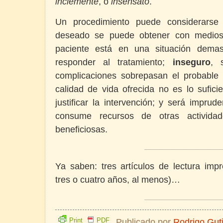
inclemente
, o
insensato
.
Un procedimiento puede considerars
deseado se puede obtener con medios
paciente está en una situación dema
responder al tratamiento;
inseguro
, 
complicaciones sobrepasan el probable 
calidad de vida ofrecida no es lo sufi
justificar la intervención; y será imprud
consume recursos de otras activid
beneficiosas.
____________________________________________________
Ya saben: tres artículos de lectura impr
tres o cuatro años, al menos)…
____________________________________________________
Print
PDF
Publicado por
Rodrigo Gut