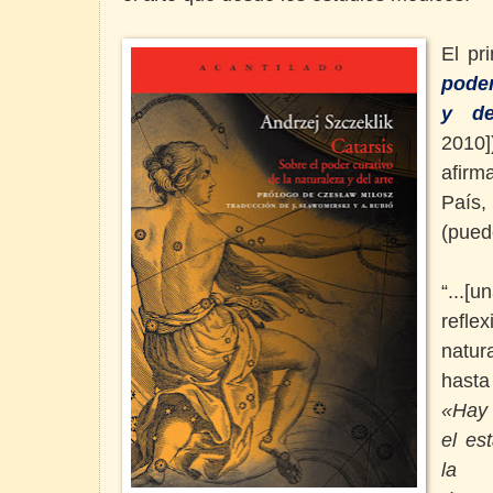
El pr
poder
y de
2010
afirm
País,
(pued
“...[
refl
natur
hasta
«Hay 
el es
la 