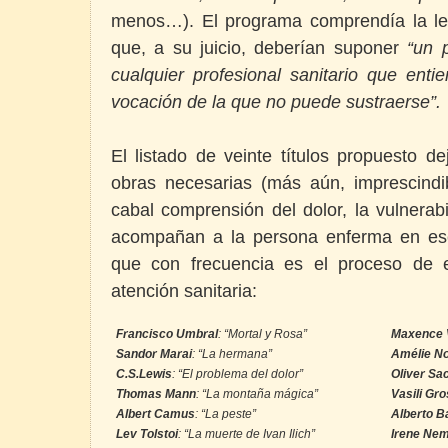
menos…). El programa comprendía la lec
que, a su juicio, deberían suponer
“un 
cualquier profesional sanitario que ent
vocación de la que no puede sustraerse”.
El listado de veinte títulos propuesto d
obras necesarias (más aún, imprescind
cabal comprensión del dolor, la vulnerab
acompañan a la persona enferma en ese 
que con frecuencia es el proceso de 
atención sanitaria:
Francisco Umbral
: “Mortal y Rosa”
Maxence 
Sandor Marai
: “La hermana”
Amélie N
C.S.Lewis
: “El problema del dolor”
Oliver Sa
Thomas Mann
: “La montaña mágica”
Vasili Gr
Albert Camus
: “La peste”
Alberto B
Lev Tolstoi
: “La muerte de Ivan Ilich”
Irene Ne