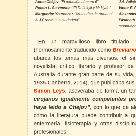
Anton Chéjov
: “El pabellón número 6”
J.A.Vallej
Robert L. Stevenson
: “El Dr.Jekyll y Mr.Hyde”
Víctor E. 
Marguerite Yourcenar
: “Memorias de Adriano”
Alexander
A.J.Cronin
: “La ciudadela”
Elisabet
moribundo
En un maravilloso libro titulado
(hermosamente traducido como
Breviario
abarca los temas más diversos, el sinó
novelista, crítico literario y profesor 
Australia durante gran parte de su vida
1935-Canberra, 2014), que publicaba sus
Simon Leys
, aseveraba de forma un ta
cirujanos igualmente competentes pr
haya leído a Chéjov”
, con lo que de a
cómo la literatura puede contribuir a q
enfermería, fisioterapia y otras discipl
profesionales.