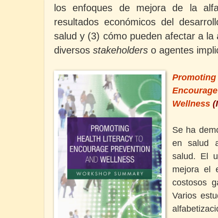
los enfoques de mejora de la alfa
resultados económicos del desarroll
salud y (3) cómo pueden afectar a la 
diversos
stakeholders
o agentes impli
Promotin
Encour
Wellness
(
Se ha demos
en salud a
salud. El u
mejora el 
costosos ga
Varios est
alfabeti