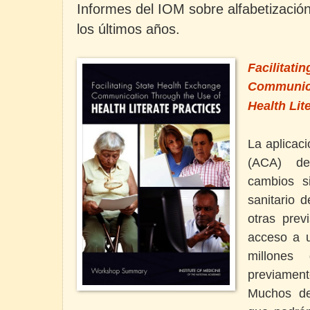
Informes del IOM sobre alfabetizació
los últimos años.
Facilitati
Communica
Health Lit
La aplicac
(ACA) de
cambios si
sanitario 
otras prev
acceso a u
millones
previamen
Muchos de