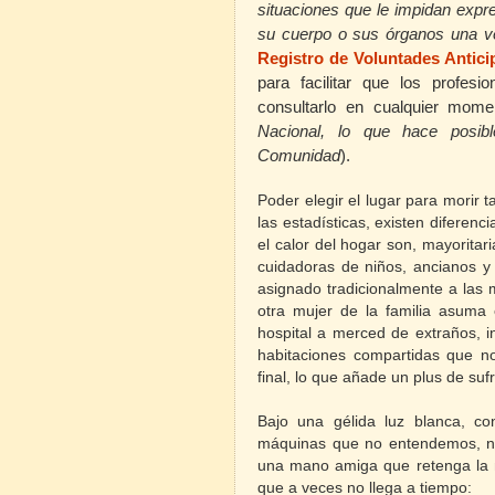
situaciones que le impidan expr
su cuerpo o sus órganos una vez
Registro de Voluntades Anti
para facilitar que los profesi
consultarlo en cualquier mome
Nacional, lo que hace posib
Comunidad
).
Poder elegir el lugar para mori
las estadísticas, existen diferen
el calor del hogar son, mayorita
cuidadoras de niños, ancianos y
asignado tradicionalmente a las 
otra mujer de la familia asuma 
hospital a merced de extraños, i
habitaciones compartidas que n
final, lo que añade un plus de sufr
Bajo una gélida luz blanca, c
máquinas que no entendemos, no
una mano amiga que retenga la 
que a veces no llega a tiempo: