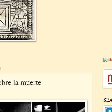
3
obre la muerte
SE