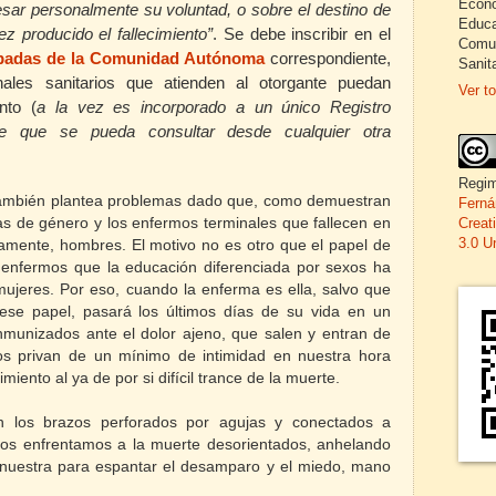
Econo
esar personalmente su voluntad, o sobre el destino de
Educa
 producido el fallecimiento”
. Se debe inscribir en el
Comun
cipadas de la Comunidad Autónoma
correspondiente,
Sanita
onales sanitarios que atienden al otorgante puedan
Ver to
nto (
a la vez es incorporado a un único Registro
le que se pueda consultar desde cualquier otra
Regim
r también plantea problemas dado que, como demuestran
Ferná
Creat
cias de género y los enfermos terminales que fallecen en
3.0 U
riamente, hombres. El motivo no es otro que el papel de
 enfermos que la educación diferenciada por sexos ha
mujeres. Por eso, cuando la enferma es ella, salvo que
ese papel, pasará los últimos días de su vida en un
nmunizados ante el dolor ajeno, que salen y entran de
os privan de un mínimo de intimidad en nuestra hora
imiento al ya de por si difícil trance de la muerte.
on los brazos perforados por agujas y conectados a
s enfrentamos a la muerte desorientados, anhelando
nuestra para espantar el desamparo y el miedo, mano