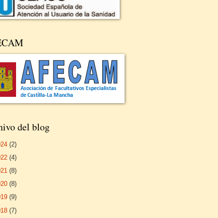
ECAM
ivo del blog
024
(2)
022
(4)
021
(8)
020
(8)
019
(9)
018
(7)