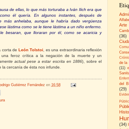
Etiq
usa de ellas, lo que más torturaba a Iván Ilich era que
Admi
como él quería. En algunos instantes, después de
Alfab
que más anhelaba, aunque le habría dado vergüenza
Arte
iese lástima como se le tiene lástima a un niño enfermo.
Camb
le besaran, que lloraran por él, como se acaricia y
(36)
Ciud
Comun
 corta de
León Tolstoi
, es una extraordinaria reflexión
Cons
, una feroz crítica a la negación de la muerte y un
Cróni
amente actual pese a estar escrita en 1886
), sobre el
de la
ue la cercanía de ésta nos infunde.
(11)
Sanita
Enfer
del B
odrigo Gutiérrez Fernández
en
16:58
(29)
Evide
tura
Públi
Públ
His
Hu
(34)