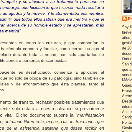
ranquilo y se atuviera a su tratamiento para que se
in embargo, que hiciesen lo que hiciesen nada resultaría
n más agudos y
la muerte. Y
le atormentaba esa mentira,
Ro
admitir que todos ellos sabían que era mentira y que él
eran acerca de su horrible estado y se aprestaran, más
Soy l
esa mentira”.
breve
años,
gestió
esentes en todas las culturas, y que componían la
de 20
 haciéndola cercana y familiar, como cerrar los ojos al
desem
velarlo durante toda la noche, han sido apartados de
Orden
stituciones o personas desconocidas.
Sanid
que a
paciente es desahuciado, comienza a aplicarse el
servi
 que no solo se ocupa de su patología, sino también de
Médic
iales y de afrontamiento que ésta plantea, tanto al
Guada
os.
Presi
Atenc
Desde
nto de tránsito, rechazar posibles tratamientos que
inter
mente solo estará a nuestro alcance si previamente
Asist
o vital. Dicho documento supone la “
manifestación
Servi
e, actuando libremente, expresa las instrucciones que
Políti
Gesti
a de la asistencia sanitaria que desea recibir en