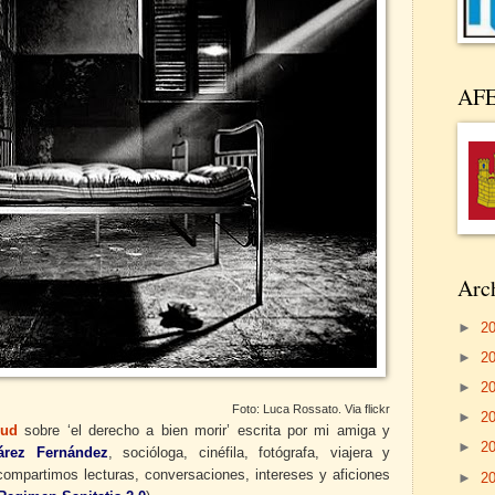
AF
Arch
►
2
►
2
►
2
Foto: Luca Rossato. Via flickr
►
2
lud
sobre ‘el derecho a bien morir’ escrita por mi amiga y
►
2
árez Fernández
, socióloga, cinéfila, fotógrafa, viajera y
ompartimos lecturas, conversaciones, intereses y aficiones
►
2