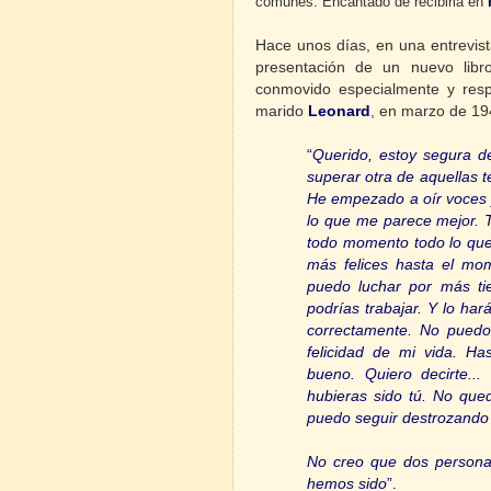
comunes. Encantado de recibirla en
Hace unos días, en una entrevis
presentación de un nuevo libr
conmovido especialmente y res
marido
Leonard
, en marzo de 19
“
Querido, estoy segura d
superar otra de aquellas 
He empezado a oír voces y
lo que me parece mejor. T
todo momento todo lo que
más felices hasta el mo
puedo luchar por más ti
podrías trabajar. Y lo har
correctamente. No puedo 
felicidad de mi vida. Ha
bueno. Quiero decirte..
hubieras sido tú. No que
puedo seguir destrozando 
No creo que dos personas
hemos sido
”.