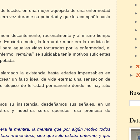
io de lucidez en una mujer aquejada de una enfermedad
imera vez durante su pubertad y que le acompañó hasta
 morir decentemente, racionalmente y al mismo tiempo
. En cierto modo, la forma de morir era la medida del
al para aquellas vidas torturadas por la enfermedad, el
enfermo "
terminal
" se suicidaba tenía motivos suficientes
spetada.
►
2
alargado la existencia hasta edades impensables en
►
2
crear un falso ideal de vida eterna; una sensación de
so utópico de felicidad permanente donde no hay sitio
Busc
os su insistencia, desdeñamos sus señales, en un
sotros y nuestros seres queridos, esa promesa de
Dat
 era la mentira, la mentira que por algún motivo todos
staba muriéndose, sino que sólo estaba enfermo, y que