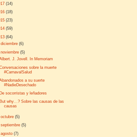
017
(14)
016
(18)
015
(23)
014
(59)
013
(64)
►
diciembre
(6)
▼
noviembre
(5)
Albert. J. Jovell. In Memoriam
Conversaciones sobre la muerte
#CarnavalSalud
Abandonados a su suerte
#NadieDesechado
De socorristas y leñadores
But why…? Sobre las causas de las
causas
►
octubre
(5)
►
septiembre
(5)
►
agosto
(7)