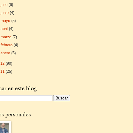
►
julio
(6)
►
junio
(4)
►
mayo
(5)
►
abril
(4)
►
marzo
(7)
►
febrero
(4)
►
enero
(6)
012
(90)
011
(25)
ar en este blog
os personales