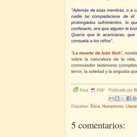
“Además de esas mentiras, o a ca
nadie se compadeciese de él 
prolongados sufrimientos, lo 
confesarlo, era que alguien le tuv
Quería que le acariciaran, que 
consuela a los niños”.
“
La muerte de Iván Ilich
”,
novela
sobre la naturaleza de la vida
conmovedor testimonio (
complet
terror, la soledad y la angustia q
Publicado por
R
Print
PDF
Etiquetas:
Ética
,
Humanismo
,
Litera
5 comentarios: