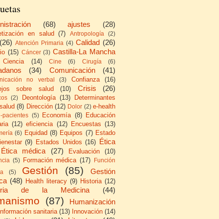
uetas
nistración
(68)
ajustes
(28)
etización en salud
(7)
Antropología
(2)
(26)
Calidad
(26)
Atención Primaria
(4)
Castilla-La Mancha
io
(15)
Cáncer
(3)
Ciencia
(14)
Cine
(6)
Cirugía
(6)
adanos
(34)
Comunicación
(41)
Confianza
(16)
icación no verbal
(3)
Crisis
(26)
ejos sobre salud
(10)
Deontología
(13)
Determinantes
cos
(2)
 salud
(8)
Dirección
(12)
e-health
Dolor
(2)
Economía
(8)
Educación
e-pacientes
(5)
ria
(12)
eficiencia
(12)
Encuestas
(13)
Equidad
(8)
Equipos
(7)
Estado
mería
(6)
Ética
ienestar
(9)
Estados Unidos
(16)
Ética médica
(27)
Evaluación
(10)
Formación médica
(17)
ncia
(5)
Función
Gestión
(85)
Gestión
ca
(5)
ica
(48)
Health literacy
(9)
Historia
(12)
toria de la Medicina
(44)
manismo
(87)
Humanización
Información sanitaria
(13)
Innovación
(14)