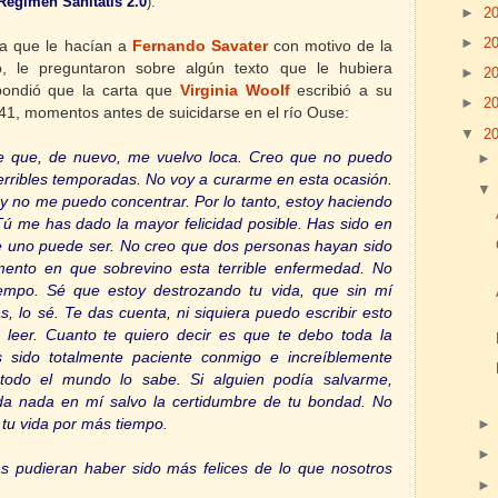
Regimen Sanitatis 2.0
).
►
2
►
2
ta que le hacían a
Fernando Savater
con motivo de la
o, le preguntaron sobre algún texto que le hubiera
►
2
pondió que la carta que
Virginia Woolf
escribió a su
►
2
41, momentos antes de suicidarse en el río Ouse:
▼
2
e que, de nuevo, me vuelvo loca. Creo que no puedo
terribles temporadas. No voy a curarme en esta ocasión.
 no me puedo concentrar. Por lo tanto, estoy haciendo
ú me has dado la mayor felicidad posible. Has sido en
 uno puede ser. No creo que dos personas hayan sido
mento en que sobrevino esta terrible enfermedad. No
empo. Sé que estoy destrozando tu vida, que sin mí
ás, lo sé. Te das cuenta, ni siquiera puedo escribir esto
leer. Cuanto te quiero decir es que te debo toda la
s sido totalmente paciente conmigo e increíblemente
. todo el mundo lo sabe. Si alguien podía salvarme,
da nada en mí salvo la certidumbre de tu bondad. No
tu vida por más tiempo.
 pudieran haber sido más felices de lo que nosotros