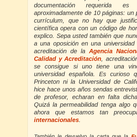
documentación requerida es
aproximadamente de 10 páginas: un p
currículum, que no hay que justif
científica opera con un código de hon
explico. Sepa usted también que nun
a una oposición en una universidad 
acreditación de
la
Agencia Nacion
Calidad y Acreditación
,
acreditació
se consigue si uno tiene una vin
universidad española. Es curioso 
Princeton ni la Universidad de Cali
hice hace unos años sendas entrevist
de profesor, echaran en falta dicha 
Quizá la permeabilidad tenga algo q
ahora que estamos tan preocu
internacionales
.
También le devuelvo la carta que
la
F