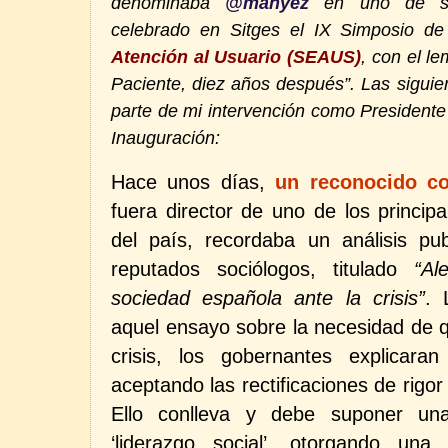
denominaba
@manyez
en uno de sus
celebrado en Sitges el IX Simposio d
Atención al Usuario (SEAUS)
,
con el l
Paciente, diez años después”. Las siguie
parte de mi intervención como President
Inauguración:
Hace unos días,
un reconocido co
fuera director de uno de los princip
del país, recordaba un análisis p
reputados sociólogos, titulado
“Al
sociedad española ante la crisis”
. 
aquel ensayo sobre la necesidad de q
crisis, los gobernantes explicara
aceptando las rectificaciones de rigor 
Ello conlleva y debe suponer una
‘liderazgo social’, otorgando una