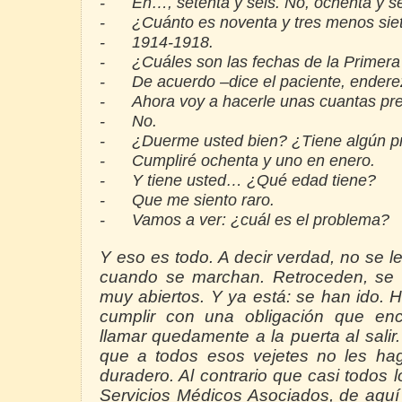
-
Eh…, setenta y seis. No, ochenta y se
-
¿Cuánto es noventa y tres menos sie
-
1914-1918.
-
¿Cuáles son las fechas de
la Primer
-
De acuerdo –dice el paciente, endere
-
Ahora voy a hacerle unas cuantas pr
-
No.
-
¿Duerme usted bien? ¿Tiene algún p
-
Cumpliré ochenta y uno en enero.
-
Y tiene usted… ¿Qué edad tiene?
-
Que me siento raro.
-
Vamos a ver: ¿cuál es el problema?
Y eso es todo. A decir verdad, no se
cuando se marchan. Retroceden, se a
muy abiertos. Y ya está: se han ido.
cumplir con una obligación que enc
llamar quedamente a la puerta al sali
que a todos esos vejetes no les hag
duradero. Al contrario que casi todos
Servicios Médicos Asociados, de aquí