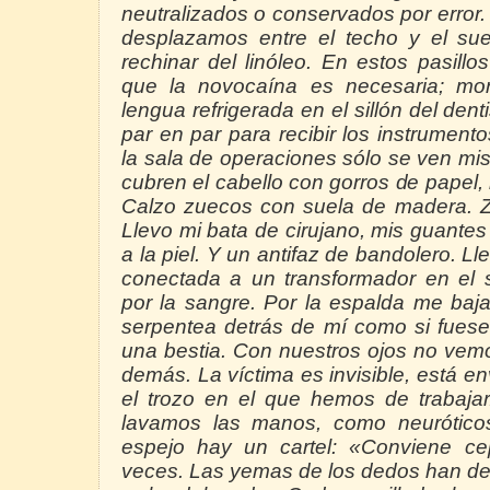
neutralizados o conservados por error
desplazamos entre el techo y el sue
rechinar del linóleo. En estos pasill
que la novocaína es necesaria; mo
lengua refrigerada en el sillón del dent
par en par para recibir los instrument
la sala de operaciones sólo se ven mi
cubren el cabello con gorros de papel,
Calzo zuecos con suela de madera. 
Llevo mi bata de cirujano, mis guante
a
la piel. Y
un antifaz de bandolero. Lle
conectada a un transformador en el 
por
la sangre. Por
la espalda me baja 
serpentea detrás de mí como si fues
una bestia. Con nuestros ojos no vem
demás. La víctima es invisible, está en
el trozo en el que hemos de trabajar
lavamos las manos, como neuróticos
espejo hay un cartel: «Conviene cep
veces. Las yemas de los dedos han de 