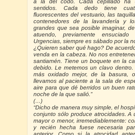
a la del codo. Cada cepillado ha
sentidos. Cada dedo tiene cuat
fluorescentes del vestuario, las taquill
contenedores de la lavandería y 
grandes que sea posible imaginar, d
atuendo, previamente ensuciado
Urgencias, siempre es sábado por
la 
¿Quieren saber qué hago? De acuerdo
venda en
la cabeza. No
nos entretene
santiamén. Tiene un boquete en
la c
debido. Le metemos un clavo dentro.
más oxidado mejor, de la basura, 
llevamos al paciente a la sala de esp
aire para que dé berridos un buen rat
noche de la que salió.”
(…)
“Dicho de manera muy simple, el hospi
conjunto sólo produce atrocidades. A 
mayor o menor, irremediablemente: co
y recién hecha fuese necesaria para
anterior. Como si la atrocidad ante