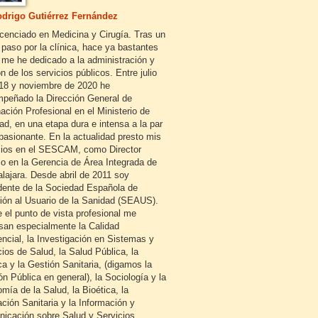
drigo Gutiérrez Fernández
icenciado en Medicina y Cirugía. Tras un
 paso por la clínica, hace ya bastantes
 me he dedicado a la administración y
n de los servicios públicos. Entre julio
18 y noviembre de 2020 he
peñado la Dirección General de
ación Profesional en el Ministerio de
ad, en una etapa dura e intensa a la par
pasionante. En la actualidad presto mis
cios en el SESCAM, como Director
o en la Gerencia de Área Integrada de
lajara. Desde abril de 2011 soy
dente de la Sociedad Española de
ión al Usuario de la Sanidad (SEAUS).
 el punto de vista profesional me
esan especialmente la Calidad
encial, la Investigación en Sistemas y
cios de Salud, la Salud Pública, la
ca y la Gestión Sanitaria, (digamos la
ón Pública en general), la Sociología y la
mía de la Salud, la Bioética, la
ción Sanitaria y la Información y
icación sobre Salud y Servicios