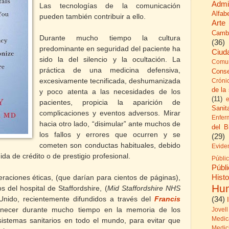
Admi
Las tecnologías de la comunicación
Alfab
pueden también contribuir a ello.
Arte
Camb
Durante mucho tiempo la cultura
(36)
predominante en seguridad del paciente ha
Ciud
sido la del silencio y la ocultación. La
Comun
práctica de una medicina defensiva,
Cons
excesivamente tecnificada, deshumanizada
Cróni
de la
y poco atenta a las necesidades de los
(11)
pacientes, propicia la aparición de
Sanita
complicaciones y eventos adversos. Mirar
Enfer
hacia otro lado, “disimular” ante muchos de
del B
los fallos y errores que ocurren y se
(29)
cometen son conductas habituales, debido
Evide
dida de crédito o de prestigio profesional.
Públi
Públ
His
eraciones éticas, (que darían para cientos de páginas),
Hu
s del hospital de Staffordshire, (
Mid Staffordshire NHS
Unido, recientemente difundidos a través del
Francis
(34)
anecer durante mucho tiempo en la memoria de los
Jovell
Medic
sistemas sanitarios en todo el mundo, para evitar que
Medic