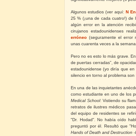
Algunos estudios (ver aquí:
N En
25 % (¡una de cada cuatro!) de 
algún error en la atención reci
cirujanos estadounidenses real
erróneo
(seguramente el error 
unas cuarenta veces a la semana
Pero no es esto lo más grave. E
de puertas cerradas”, de opacida
estadounidense (yo diría que en l
silencio en torno al problema son
En una de las inquietantes anécd
como estudiante en uno de los pr
Medical School
: Vistiendo su fla
retratos de ilustres médicos pas
del equipo de residentes se refi
"Dr. Hodad". No había oído habl
preguntó por él. Resultó que "
Hands of Death and Destruction -