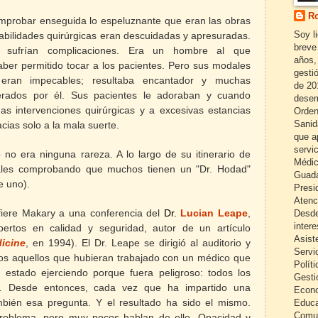
Ro
omprobar enseguida lo espeluznante que eran las obras
Soy l
abilidades quirúrgicas eran descuidadas y apresuradas.
breve
s sufrían complicaciones. Era un hombre al que
años,
aber permitido tocar a los pacientes. Pero sus modales
gestió
eran impecables; resultaba encantador y muchas
de 20
perados por él. Sus pacientes le adoraban y cuando
desem
as intervenciones quirúrgicas y a excesivas estancias
Orden
Sanid
acias solo a la mala suerte.
que a
servi
 no era ninguna rareza. A lo largo de su itinerario de
Médic
itales comprobando que muchos tienen un "Dr. Hodad"
Guada
e uno).
Presi
Atenc
refiere Makary a una conferencia del
Dr.
Lucian Leape
,
Desde
inter
ertos en calidad y seguridad, autor de un artículo
Asist
dicine
, en 1994). El Dr. Leape se dirigió al auditorio y
Servi
dos aquellos que hubieran trabajado con un médico que
Políti
estado ejerciendo porque fuera peligroso: todos los
Gesti
… Desde entonces, cada vez que ha impartido una
Econo
mbién esa pregunta. Y el resultado ha sido el mismo.
Educa
Comun
roblema, pero muy pocos hablan de ello. Opacidad y