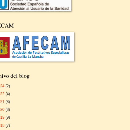
ECAM
ivo del blog
024
(2)
022
(4)
021
(8)
020
(8)
019
(9)
018
(7)