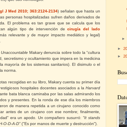
gl J Med 2010; 363:2124-2134
) señalan que hasta un
las personas hospitalizadas sufren daños derivados de
bida. El problema es tan grave que se calcula que los
izan algún tipo de intervención de
cirugía del lado
más relevante y de mayor impacto mediático y legal)
.
►
2
n
Unaccountable
Makary denuncia sobre todo la “cultura
►
2
d, secretismo y ocultamiento que impera en la medicina
a mayoría de los sistemas sanitarios). El disimulo o el
 la norma.
Busc
otas recogidas en su libro, Makary cuenta su primer día
estigiosos hospitales docentes asociados a la
Harvard
mante bata blanca caminaba por las salas admirando los
Dat
ados y presentes. En la ronda de ese día los miembros
rieron de manera repetida a un cirujano conocido como
ar antes de un cirujano con ese nombre; finalmente,
Hodad" era un apodo. Un compañero susurró:
“It stands
H-O-D-A-D”
(
"Es por manos de muerte y destrucción")
.