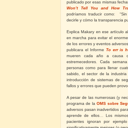
publicado por esas mismas fecha
Won’t Tell You and How Tra
podríamos traducir
como
:
“Sin
decirle y cómo la transparencia pu
Explica Makary en ese artículo 
en marcha para evitar el enorm
de los errores y eventos adversos
publicara el Informe
To err is 
mueren cada año a causa de
estremecedores. Cada semana
personas como para llenar cuat
sabido, el sector de la industri
introducción de sistemas de seg
fallos y errores que pueden provo
A pesar de las numerosas (y nece
programa de la
OMS sobre Segu
adversos pasan inadvertidos par
aprende de ellos… Los mismos 
pacientes ignoran por ejemplo
significativamente mejores (o pe