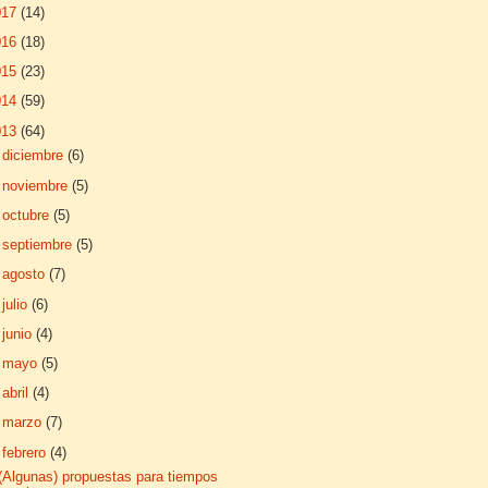
017
(14)
016
(18)
015
(23)
014
(59)
013
(64)
►
diciembre
(6)
►
noviembre
(5)
►
octubre
(5)
►
septiembre
(5)
►
agosto
(7)
►
julio
(6)
►
junio
(4)
►
mayo
(5)
►
abril
(4)
►
marzo
(7)
▼
febrero
(4)
(Algunas) propuestas para tiempos