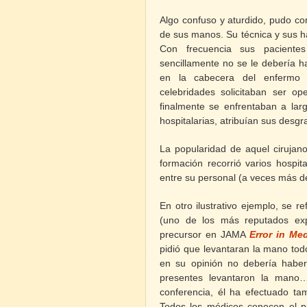
Algo confuso y aturdido, pudo c
de sus manos. Su técnica y sus h
Con frecuencia sus paciente
sencillamente no se le debería h
en la cabecera del enfermo 
celebridades solicitaban ser o
finalmente se enfrentaban a larg
hospitalarias, atribuían sus desgr
La popularidad de aquel cirujano
formación recorrió varios hosp
entre su personal (a veces más d
En otro ilustrativo ejemplo, se 
(uno de los más reputados exp
precursor en JAMA
Error in Me
pidió que levantaran la mano to
en su opinión no debería haber 
presentes levantaron la mano
conferencia, él ha efectuado ta
Todos los médicos conocen el p