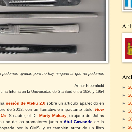
AF
no podemos ayudar, pero no hay ninguno al que no podamos
Arch
Arthur Bloomfield
►
2
cina Interna en la Universidad de Stanford entre 1926 y 1954
►
2
una
sesión de #teku 2.0
sobre un artículo aparecido en
►
2
re de 2012, con un llamativo e impactante título:
How
►
2
 Us
.
Su autor, el Dr.
Marty Makary
,
cirujano del Johns
►
2
es uno de los promotores junto a
Atul Gawande
de la
►
2
a adoptada por la OMS, y es también autor de un libro