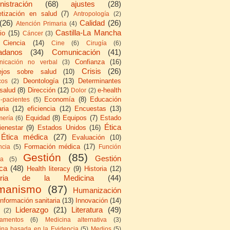
nistración
(68)
ajustes
(28)
etización en salud
(7)
Antropología
(2)
(26)
Calidad
(26)
Atención Primaria
(4)
Castilla-La Mancha
io
(15)
Cáncer
(3)
Ciencia
(14)
Cine
(6)
Cirugía
(6)
adanos
(34)
Comunicación
(41)
Confianza
(16)
icación no verbal
(3)
Crisis
(26)
ejos sobre salud
(10)
Deontología
(13)
Determinantes
cos
(2)
 salud
(8)
Dirección
(12)
e-health
Dolor
(2)
Economía
(8)
Educación
e-pacientes
(5)
ria
(12)
eficiencia
(12)
Encuestas
(13)
Equidad
(8)
Equipos
(7)
Estado
mería
(6)
Ética
ienestar
(9)
Estados Unidos
(16)
Ética médica
(27)
Evaluación
(10)
Formación médica
(17)
ncia
(5)
Función
Gestión
(85)
Gestión
ca
(5)
ica
(48)
Health literacy
(9)
Historia
(12)
toria de la Medicina
(44)
manismo
(87)
Humanización
Información sanitaria
(13)
Innovación
(14)
Liderazgo
(21)
Literatura
(49)
(2)
amentos
(6)
Medicina alternativa
(3)
ina basada en la Evidencia
(5)
Medios
(5)