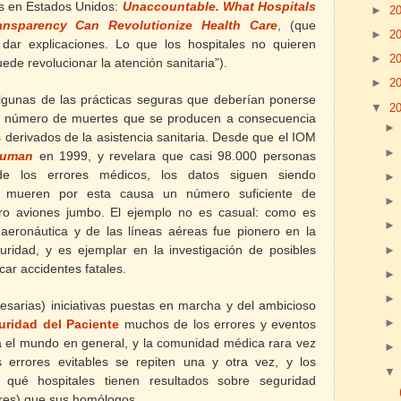
s en Estados Unidos:
Unaccountable.
What Hospitals
►
2
nsparency Can Revolutionize Health Care
, (que
►
2
 dar explicaciones.
Lo que los hospitales no quieren
►
2
ede revolucionar la atención sanitaria”).
►
2
algunas de las prácticas seguras que deberían ponerse
▼
2
e número de muertes que se producen a consecuencia
 derivados de la asistencia sanitaria. Desde que el IOM
human
en 1999, y revelara que casi 98.000 personas
 los errores médicos, los datos siguen siendo
 mueren por esta causa un número suficiente de
ro aviones jumbo. El ejemplo no es casual: como es
a aeronáutica y de las líneas aéreas fue pionero en la
uridad, y es ejemplar en la investigación de posibles
car accidentes fatales.
sarias) iniciativas puestas en marcha y del ambicioso
ridad del Paciente
muchos de los errores y eventos
a el mundo en general, y la comunidad médica rara vez
errores evitables se repiten una y otra vez, y los
 qué hospitales tienen resultados sobre seguridad
ores) que sus homólogos.