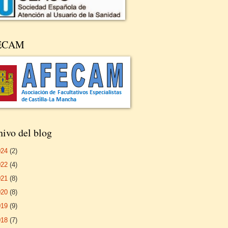
ECAM
ivo del blog
024
(2)
022
(4)
021
(8)
020
(8)
019
(9)
018
(7)