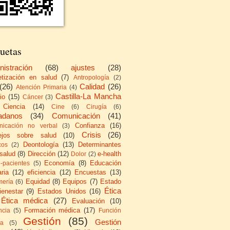
uetas
nistración
(68)
ajustes
(28)
etización en salud
(7)
Antropología
(2)
(26)
Calidad
(26)
Atención Primaria
(4)
Castilla-La Mancha
io
(15)
Cáncer
(3)
Ciencia
(14)
Cine
(6)
Cirugía
(6)
adanos
(34)
Comunicación
(41)
Confianza
(16)
icación no verbal
(3)
Crisis
(26)
ejos sobre salud
(10)
Deontología
(13)
Determinantes
cos
(2)
 salud
(8)
Dirección
(12)
e-health
Dolor
(2)
Economía
(8)
Educación
e-pacientes
(5)
ria
(12)
eficiencia
(12)
Encuestas
(13)
Equidad
(8)
Equipos
(7)
Estado
mería
(6)
Ética
ienestar
(9)
Estados Unidos
(16)
Ética médica
(27)
Evaluación
(10)
Formación médica
(17)
ncia
(5)
Función
Gestión
(85)
Gestión
ca
(5)