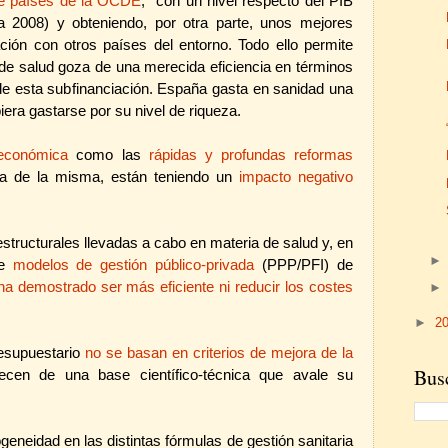
o de países de la OCDE
,
con un nivel respecto del PIB
ra 2008) y obteniendo, por otra parte, unos mejores
ción con otros países del entorno. Todo ello permite
de salud goza de una merecida eficiencia en términos
 esta subfinanciación. España gasta en sanidad una
era gastarse por su nivel de riqueza.
 económica
como las
rápidas y profundas reformas
a de la misma, están teniendo un
impacto negativo
tructurales llevadas a cabo en materia de salud y, en
de
modelos de gestión público-privada
(PPP/PFI) de
ha demostrado ser más eficiente ni reducir los costes
►
2
resupuestario
no se basan en criterios de mejora de la
Busc
cen de una base científico-técnica que avale su
geneidad en las distintas fórmulas de gestión sanitaria