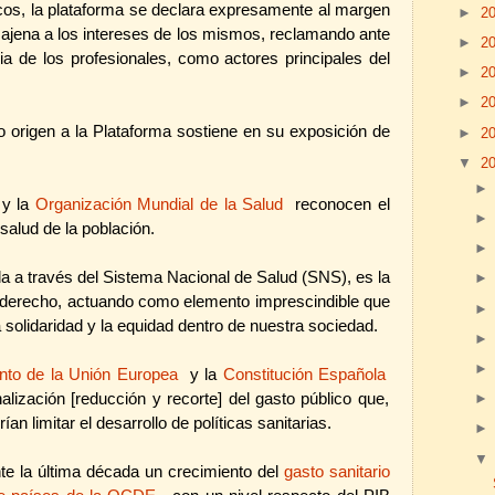
icos, la plataforma se declara expresamente al margen
►
2
 ajena a los intereses de los mismos, reclamando ante
►
2
ia de los profesionales, como actores principales del
►
2
►
2
 origen a la Plataforma sostiene en su exposición de
►
2
▼
2
y la
Organización Mundial de la Salud
reconocen el
salud de la población.
da a través del Sistema Nacional de Salud (SNS), es la
 derecho, actuando como elemento imprescindible que
a solidaridad y la equidad dentro de nuestra sociedad.
nto de la Unión Europea
y la
Constitución Española
lización [reducción y recorte] del gasto público que,
an limitar el desarrollo de políticas sanitarias.
e la última década un crecimiento del
gasto sanitario