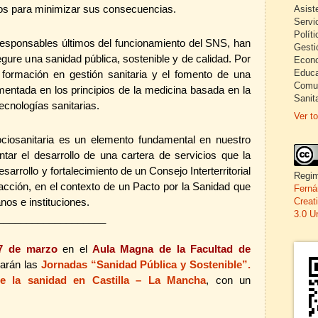
sos para minimizar sus consecuencias.
Asist
Servi
Políti
 responsables últimos del funcionamiento del SNS, han
Gesti
gure una sanidad pública, sostenible y de calidad. Por
Econo
Educa
 formación en gestión sanitaria y el fomento de una
Comun
mentada en los principios de la medicina basada en la
Sanita
ecnologías sanitarias.
Ver to
ociosanitaria es un elemento fundamental en nuestro
tar el desarrollo de una cartera de servicios que la
esarrollo y fortalecimiento de un Consejo Interterritorial
Regim
acción, en el contexto de un Pacto por la Sanidad que
Ferná
Creat
nos e instituciones.
3.0 U
___________________
17 de marzo
en el
Aula Magna de la Facultad de
rarán las
Jornadas “Sanidad Pública y Sostenible”.
de la sanidad en Castilla – La Mancha
, con un