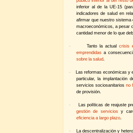
público inferior al del rest
inferior al de la UE-15 (pa
indicadores de salud en rela
afirmar que nuestro sistema 
macroeconómicos, a pesar de
cantidad menor de lo que debi
Tanto la actual
crisis
·
emprendidas
a consecuenci
sobre la salud
.
Las reformas económicas y es
·
particular, la implantación 
servicios sociosanitarios
no 
de provisión.
Las políticas de reajuste p
·
gestión de servicios
y care
eficiencia a largo plazo
.
La descentralización y hetero
·