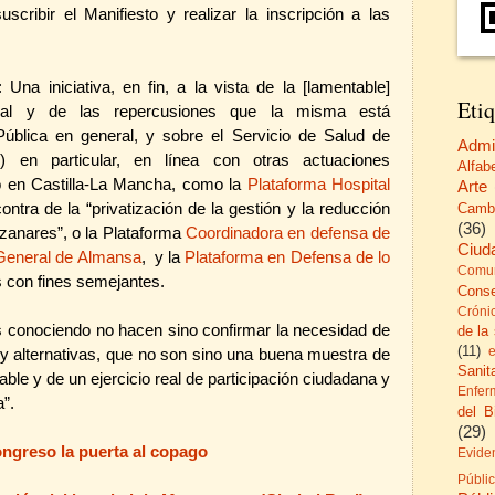
scribir el Manifiesto y realizar la inscripción a las
: Una iniciativa, en fin, a la vista de la [lamentable]
Etiq
tual y de las repercusiones que la misma está
ública en general, y sobre el Servicio de Salud de
Admi
 en particular, en línea con otras actuaciones
Alfab
o en Castilla-La Mancha, como la
Plataforma Hospital
Arte
contra de la “privatización de la gestión y la reducción
Camb
(36)
nzanares”, o la Plataforma
Coordinadora en defensa de
Ciud
 General de Almansa
,
y la
Plataforma en Defensa de lo
Comun
 con fines semejantes.
Cons
Cróni
conociendo no hacen sino confirmar la necesidad de
de la
(11)
 y alternativas, que no son sino una buena muestra de
Sanita
le y de un ejercicio real de participación ciudadana y
Enfer
”.
del B
(29)
ongreso la puerta al copago
Evide
Públi