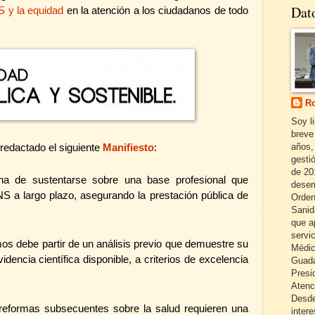
Dat
 y la equidad
en la atención a los ciudadanos de todo
Ro
Soy l
breve
años,
 redactado el siguiente
Manifiesto
:
gestió
de 20
a ha de sustentarse sobre una base profesional que
desem
SNS a largo plazo, asegurando la prestación pública de
Orden
Sanid
que a
servi
os debe partir de un análisis previo que demuestre su
Médic
idencia científica disponible, a criterios de excelencia
Guada
Presi
Atenc
Desde
s reformas subsecuentes sobre la salud requieren una
inter