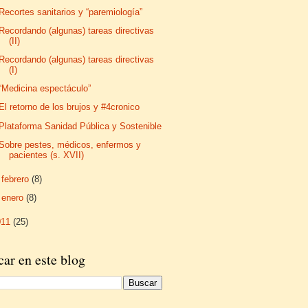
Recortes sanitarios y “paremiología”
Recordando (algunas) tareas directivas
(II)
Recordando (algunas) tareas directivas
(I)
“Medicina espectáculo”
El retorno de los brujos y #4cronico
Plataforma Sanidad Pública y Sostenible
Sobre pestes, médicos, enfermos y
pacientes (s. XVII)
►
febrero
(8)
►
enero
(8)
011
(25)
ar en este blog