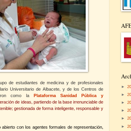
AF
Arch
upo de estudiantes de medicina y de profesionales
►
2
lario Universitario de Albacete, y de los Centros de
►
2
uyeron como la
Plataforma Sanidad Pública y
eración de ideas, partiendo de la base irrenunciable de
►
2
nible; gestionada de forma inteligente, responsable y
►
2
►
2
►
2
go abierto con los agentes formales de representación,