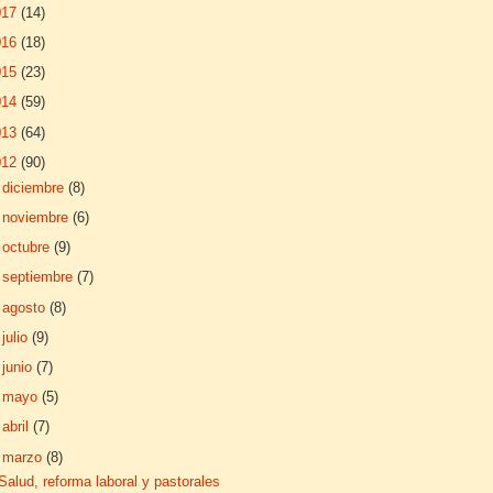
017
(14)
016
(18)
015
(23)
014
(59)
013
(64)
012
(90)
►
diciembre
(8)
►
noviembre
(6)
►
octubre
(9)
►
septiembre
(7)
►
agosto
(8)
►
julio
(9)
►
junio
(7)
►
mayo
(5)
►
abril
(7)
▼
marzo
(8)
Salud, reforma laboral y pastorales